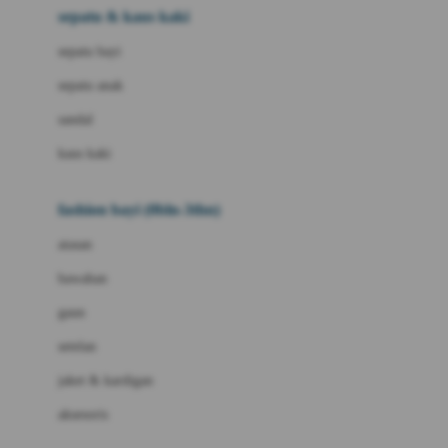
Beauty Barn
sepatu & kaus kaki
Bio Oil
sepatu bayi
Biolane
sepatu anak
Bite Fighters
sandal
Bizzi Growin
kaus kaki
Blackmores
fashion bayi (0bln-3thn)
Blooming Marvellous
atasan
Bonnels
bawahan
Bravado
gaun
Bruder
setelan
Brush Baby
jaket & kardigan
Buds Organics
aksesoris
Bugaboo