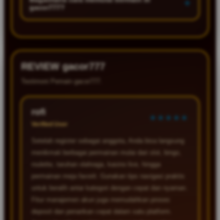
strateginya. Platform ini juga menyediakan strategi
+
penggunaan platform, misalnya dengan cara cepat
gacor777?
pengalaman Anda dengan platform. Misalnya, pelajari
khusus untuk penggunaan bingo dan taruhan olahraga,
beralih antar kategori permainan sesuai minatmu.
cara menavigasi beragam pilihan game seperti slot dan
misalnya dengan menganalisis peringkat permainan
Setelah pendaftaran selesai, anggota baru dapat
Selain itu, kamu bisa memanfaatkan fitur-fitur online
permainan meja untuk menemukan yang sesuai dengan
untuk membuat keputusan yang lebih tepat. Selain itu,
memanfaatkan tips agar pengalaman platform semakin
yang tersedia seperti cek update terbaru dan tips untuk
preferensi Anda. Selain itu, platforms ini menyediakan
kamu bisa mempelajari sepuluh tips untuk mengelola
optimal. Misalnya, selain memilih permainan yang
deposit dan penarikan yang lebih cepat dan aman.
strategi untuk pengelolaan akun berupa tips seperti
akun secara efektif, seperti beralih cepat antar kategori
sesuai dengan tingkat keahlian, juga tersedia strategi
cepat beralih antar kategori permainan, baik kasino atau
REVIEW gacor777
permainan kasino dan aktivitas olahraga, serta
untuk pengelolaan poin yang efektif dalam berbagai
olahraga, dengan sistem keamanan terjamin. Dalam
memastikan keamanan dalam proses deposit dan
Testimoni Pemain gacor777.
kategori seperti slot, bingo dan permainan meja. Untuk
navigasi platform, Anda bisa mengikuti sepuluh cara
penarikan. Dengan menggunakan platform ini, kamu
memaksimalkan aktivitas olahraga, pengguna bisa
praktis untuk meningkatkan pengalaman bermain,
dapat mendapatkan pengalaman bermain yang lebih
mempelajari tips analisis peringkat tim atau memeriksa
seperti mempelajari cara memeriksa pembaruan
penuh tantangan dan menyenangkan.
dina
pembaruan berita terbaru dalam dunia olahraga. Jangan
permainan terbaru atau tips untuk deposit dan
lupa, platform ini menyediakan tips untuk mengelola
Verified User
penarikan yang lebih cepat. Ingat, dengan memahami
akun dengan aman, seperti cara cepat beralih antara
platform ini—dari fitur manajemen akun hingga strategi
game casino, tarutan sports, dan aktivitas lain.
dalam pemilihan game—Anda dapat menjadikan setiap
sesi bermain lebih menyenangkan dan bermanfaat.