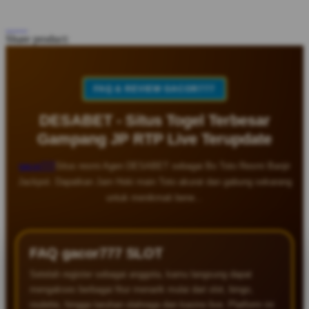
Share product:
FAQ & REVIEW GACOR777
DESABET - Situs Togel Terbesar
Gampang JP RTP Live Terupdate
gacor777
Situs resmi Agen DESABET sebagai Bo Toto Resmi Banjir
Jackpot. Dapatkan Jam Hoki main Toto akurat dan gabung sekarang
untuk menikmati bene...
FAQ gacor777 SLOT
Setelah register sebagai anggota, kamu langsung dapat
mengakses berbagai fitur menarik mulai dari slot, bingo,
roulette, hingga taruhan olahraga dan kasino live. Platform ini