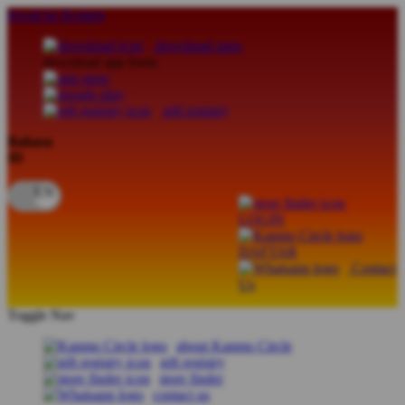
lewati ke Konten
download apps
download app from:
gift registry
Bahasa
ID
LOGIN
DAFTAR
Contact
Us
Toggle Nav
about Kanmo Circle
gift registry
store finder
contact us