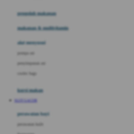
Joie
pengolah makanan
Joolz
Jujube
makanan & multivitamin
K
alat menyusui
Kiddycuts
pompa asi
Kumon
penyimpanan asi
L
cooler bags
Leapfrog
kursi makan
Leclerc
SLOT GACOR
Lee Vierra
Lillebaby
perawatan bayi
Little Bird Told Me
perawatan kulit
Little Miss Janis