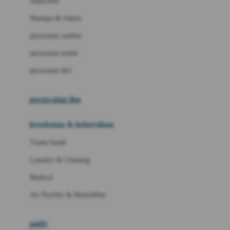
Sunscreen
London Taxi
Shampo & Sabun
Love To Dream
perawatan rambut
perawatan mulut
M
perawatan diri
Magformers
Mama's Choice
perawatan ibu
Mamas&Papas
kesehatan & kebersihan
Mamaway
Tissue basah
Maxi Cosi
Laundry & Cleaning
Megabloks
Medical
Micro
Air Purifier & Humidifier
MiDeer
Mimi & Lula
potty