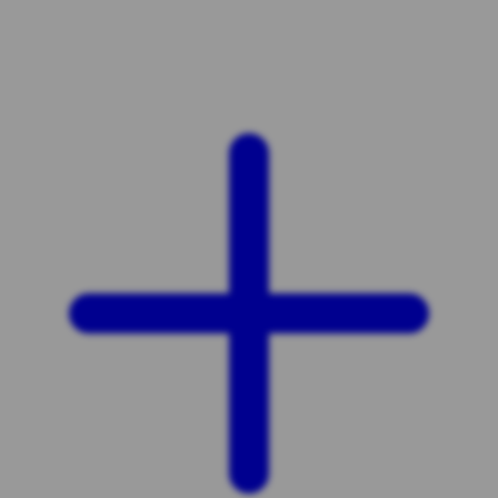
X
Xootz
Y
Yamatoya
Z
Zaxy
Zoggs
0-9
4Moms
59S