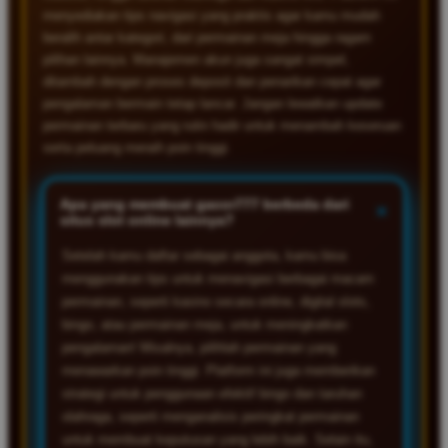
menyediakan tips navigasi yang praktis agar kamu mudah
beralih antar kategori, dari permainan meja hingga ragam
pilihan lainnya. Manajemen akun juga sangat simpel,
ditambah dengan proses deposit dan penarikan cepat agar
pengalaman bermain tetap lancar. Jangan lewatkan update
permainan terbaru yang rutin hadir untuk menambah keseruan
serta peluang meraih poin tinggi.
Apa yang membuat gacor777 berbeda dari
+
situs slot online lainnya?
Setelah kamu daftar sebagai anggota, kamu bisa
menggunakan tips untuk menavigasi berbagai macam
permainan, seperti kasino secara online, digital slots,
bingo, atau permainan meja, untuk meningkatkan
pengalaman! Misalnya, pilihlah permainan yang
menawarkan poin tinggi. Platform ini juga memberikan
strategi untuk penggunaan efektif bingo dan taruhan
olahraga, seperti menganalisis peringkat permainan
untuk membuat keputusan yang lebih baik. Selain itu,