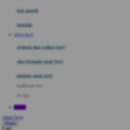
Mini Monkey
Moby
bak mandi
Momami
handuk
Mothercare
SITUS SLOT
Mustela
ayunan dan walker bayi
My Buddy Tag
My K
alas bermain anak bayi
N
mainan anak bayi
Naif
mothercare toys
Nike
elc toys
Nordic Natural
SLOT
Nuby
Akun Saya
Nuna
Masuk
Cari