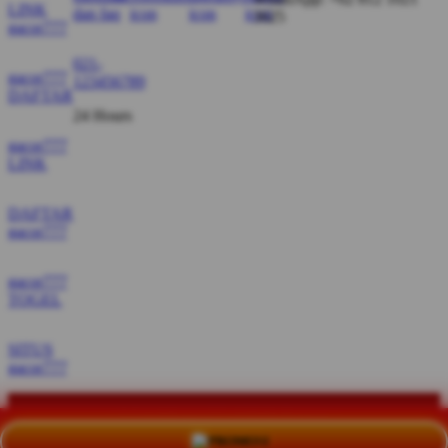
Back to top
gacor777
butuh
unduh aplikasi
we accept
bantuan?
gacor777
hubungi
kami
gacor777
SLOT
Direktorat Jenderal
hubungi
ikuti kami di
gacor777
Perlindungan Konsumen dan
kami
media sosial
LOGIN
Tertib Niaga
Kementerian Perdagangan RI
bantuan
WhatsApp: +62 812 1021
LINK
dan faq
3625
gacor777
021-
gacor777
123456789
DAFTAR
24 Hours
gacor777
LINK
PROMO