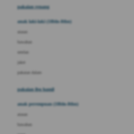
Buggygear
pakaian renang
Bumkins
anak laki-laki (18bln-8thn)
C
atasan
Cetaphil
bawahan
Chicco
setelan
Childlife
jaket
Clevamama
pakaian dalam
Cocolatte
Cottonseeds
pakaian ibu hamil
Cozy N Safe
anak perempuan (18bln-8thn)
Crane
atasan
Cybex
bawahan
D