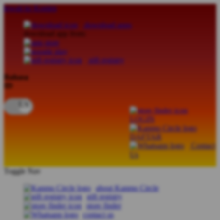
lewati ke Konten
download apps
download app from:
gift registry
Bahasa
ID
LOGIN
DAFTAR
Contact
Us
Toggle Nav
about Kanmo Circle
gift registry
store finder
contact us