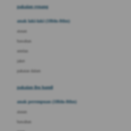
Buggygear
pakaian renang
Bumkins
anak laki-laki (18bln-8thn)
C
atasan
Cetaphil
bawahan
Chicco
setelan
Childlife
jaket
Clevamama
pakaian dalam
Cocolatte
Cottonseeds
pakaian ibu hamil
Cozy N Safe
anak perempuan (18bln-8thn)
Crane
atasan
Cybex
bawahan
D