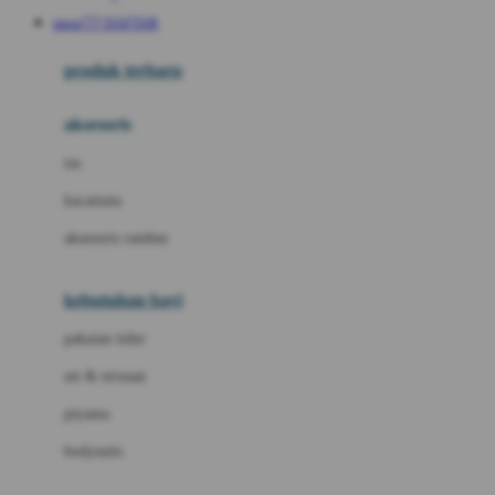
Awan
gacor777 DAFTAR
Azetabio
produk terbaru
B
aksesoris
Baabaasheepz
tas
Babiators
kacamata
Baby Dove
aksesoris rambut
Baby Jogger
Baby Rovega
kebutuhan bayi
Babybee
pakaian tidur
Banana Boat
set & terusan
Banz
piyama
Barbie
bodysuits
Beaba