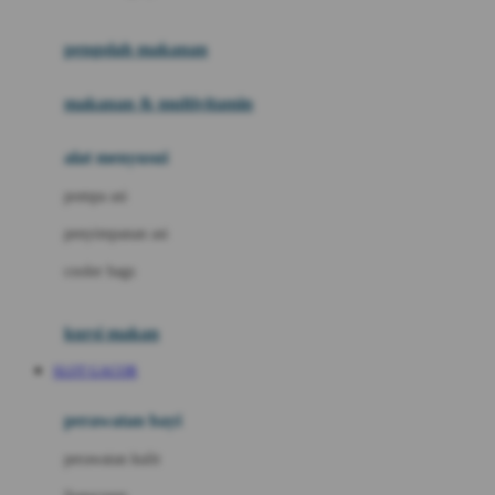
Joie
pengolah makanan
Joolz
Jujube
makanan & multivitamin
K
alat menyusui
Kiddycuts
pompa asi
Kumon
penyimpanan asi
L
cooler bags
Leapfrog
kursi makan
Leclerc
SLOT GACOR
Lee Vierra
Lillebaby
perawatan bayi
Little Bird Told Me
perawatan kulit
Little Miss Janis