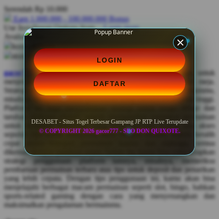
Serendah
Rp 10.000
Q
Earn
1.000.000
-
100.000.000
Bonus
Use Installment Options from
.
Laarn more
QV Baby
Available for :
home delivery
store pickup
R
LOGIN
gacor777
Setelah daftar akun, kamu bisa gunakan tips untuk
Real Shades
menjelajah berbagai permainan kasino, contohnya slot dan meja.
DAFTAR
Strategi ini bisa membantu meningkatkan pengalaman bermainmu,
Red Castle
misalnya dengan memilih permainan yang menawarkan poin tinggi.
Platform ini juga menyediakan strategi untuk usage bingo dan
Ribbon Madness
taruhan olahraga efektif, seperti menganalisis peringkat permainan
DESABET - Situs Togel Terbesar Gampang JP RTP Live Terupdate
untuk membuat keputusan yang lebih hati-hati. Kamu bisa akses
S
© COPYRIGHT 2026 gacor777 - SEO DON QUIXOTE.
sepuluh tips untuk mengelola akun dengan mudah, seperti beralih
cepat antara kategori permainan kasino dan olahraga, semua
Sebamed
dikemas dengan panduan aman. Selain itu, kamu bisa coba terapkan
strategi penggunaan platform lainnya, misalnya, memeriksa
Silver Cross
pembaruan permainan terbaru atau tips untuk deposit dan penarikan
yang lebih cepata. Dengan tips penggunaan ini, kamu akan bisa
Simply Idea
menjelajahi berbagai macam permainan seperti slot, bingo, bahkan
sports-related gaming dengan cara yang menyenangkan dan
Skip Hop
maksimalkan pengalaman bermainmu.
Spectra