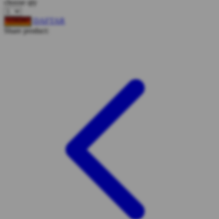
choose qty
Squishmallows
DAFTAR
LOGIN
Starbooks
Share product:
Stick-O
Stokke
Sudocrem
Sumimo
Sunnylife
Sun-Staches
Swimava
T
Tommee Tippee
Trunki
Tutti Bambini