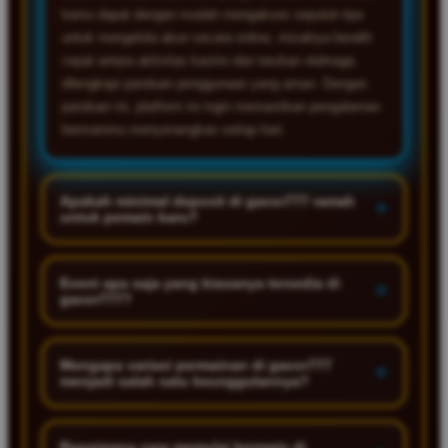
kamu dapat dengan mudah mengakses sepuluh tips
untuk mengelola akun secara online, misalnya beralih
cepat antara aktivitas kasino dan taruhan olahraga,
dilengkapi panduan penggunaan yang aman. Dengan
panduan ini, platform ini ingin memastikan pengalaman
bermainmu menyenangkan setiap hari.
Apakah minimal deposit di gacor777 ramah
+
untuk pemain baru?
Setelah kamu mendaftar sebagai anggota baru, kamu
bisa menggunakan platform ini secara efektif. Misalnya,
Event apa saja yang biasanya tersedia di
+
gacor777?
kamu bisa browsing berbagai macam permainan seperti
kasino, slots, bola, atau bingo. Untuk mendapatkan
Setelah register sebagai anggota baru, kamu bisa
pengalaman bermain yang lebih optimal, coba
menggunakan tips untuk menavigasi beragam
Mengapa variasi permainan di gacor777
perhatikan tips dan strategi yang tersedia. Platform ini
+
menjadi salah satu keunggulannya?
permainan yang tersedia, contohnya dengan memilih
juga menyediakan panduan untuk mengelola akunmu
game slot yang menawarkan poin tinggi atau mencoba
dengan baik. Bagi pemain baru, kamu dapat mengikuti
Setelah mendaftar sebagai anggota, Anda dapat
permainan meja baru untuk mengoptimalkan
sepuluh cara praktis untuk mengoptimalkan
menggunakan berbagai tips untuk memaksimalkan
Bagaimana cara memulai bermain di