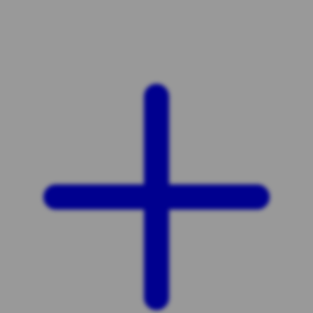
X
Xootz
Y
Yamatoya
Z
Zaxy
Zoggs
0-9
4Moms
59S