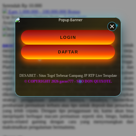
Serendah
Rp 10.000
Q
Earn
1.000.000
-
100.000.000
Bonus
Use Installment Options from
.
Laarn more
QV Baby
Available for :
home delivery
store pickup
R
LOGIN
gacor777
Setelah daftar akun, kamu bisa gunakan tips untuk
Real Shades
menjelajah berbagai permainan kasino, contohnya slot dan meja.
DAFTAR
Strategi ini bisa membantu meningkatkan pengalaman bermainmu,
Red Castle
misalnya dengan memilih permainan yang menawarkan poin tinggi.
Platform ini juga menyediakan strategi untuk usage bingo dan
Ribbon Madness
taruhan olahraga efektif, seperti menganalisis peringkat permainan
DESABET - Situs Togel Terbesar Gampang JP RTP Live Terupdate
untuk membuat keputusan yang lebih hati-hati. Kamu bisa akses
S
© COPYRIGHT 2026 gacor777 - SEO DON QUIXOTE.
sepuluh tips untuk mengelola akun dengan mudah, seperti beralih
cepat antara kategori permainan kasino dan olahraga, semua
Sebamed
dikemas dengan panduan aman. Selain itu, kamu bisa coba terapkan
strategi penggunaan platform lainnya, misalnya, memeriksa
Silver Cross
pembaruan permainan terbaru atau tips untuk deposit dan penarikan
yang lebih cepata. Dengan tips penggunaan ini, kamu akan bisa
Simply Idea
menjelajahi berbagai macam permainan seperti slot, bingo, bahkan
sports-related gaming dengan cara yang menyenangkan dan
Skip Hop
maksimalkan pengalaman bermainmu.
Spectra