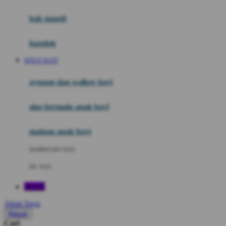
Mini Monkey
Moby
bak mandi
Momami
handuk
Mothercare
SITUS SLOT
Mustela
ayunan dan walker bayi
My Buddy Tag
My K
alas bermain anak bayi
N
mainan anak bayi
Naif
mothercare toys
Nike
elc toys
Nordic Natural
SLOT
Nuby
Akun Saya
Nuna
Masuk
Cari