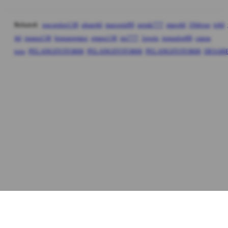
DAFTAR
gacor777
gacor777
TOGEL
SITUS
gacor777
© Copyright gacor777. All Rights Reserved.
Related:
gacorslot138
uban4d
maxwin89
perak777
mpo4d
19dewa
tt4d
4d
istana138
bintangmpo
empu138
ini777
1nwin
instaslot88
capsa
toto
PELANGITOTO888
PELANGITOTO888
PELANGITOTO888
DESAB