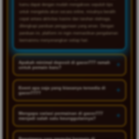
kamu dapat dengan mudah mengakses sepuluh tips
untuk mengelola akun secara online, misalnya beralih
cepat antara aktivitas kasino dan taruhan olahraga,
dilengkapi panduan penggunaan yang aman. Dengan
panduan ini, platform ini ingin memastikan pengalaman
bermainmu menyenangkan setiap hari.
Apakah minimal deposit di gacor777 ramah
+
untuk pemain baru?
Setelah kamu mendaftar sebagai anggota baru, kamu
bisa menggunakan platform ini secara efektif. Misalnya,
Event apa saja yang biasanya tersedia di
+
gacor777?
kamu bisa browsing berbagai macam permainan seperti
kasino, slots, bola, atau bingo. Untuk mendapatkan
Setelah register sebagai anggota baru, kamu bisa
pengalaman bermain yang lebih optimal, coba
menggunakan tips untuk menavigasi beragam
Mengapa variasi permainan di gacor777
perhatikan tips dan strategi yang tersedia. Platform ini
+
menjadi salah satu keunggulannya?
permainan yang tersedia, contohnya dengan memilih
juga menyediakan panduan untuk mengelola akunmu
game slot yang menawarkan poin tinggi atau mencoba
dengan baik. Bagi pemain baru, kamu dapat mengikuti
Setelah mendaftar sebagai anggota, Anda dapat
permainan meja baru untuk mengoptimalkan
sepuluh cara praktis untuk mengoptimalkan
menggunakan berbagai tips untuk memaksimalkan
Bagaimana cara memulai bermain di