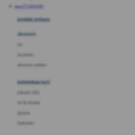
Awan
gacor777 DAFTAR
Azetabio
produk terbaru
B
aksesoris
Baabaasheepz
tas
Babiators
kacamata
Baby Dove
aksesoris rambut
Baby Jogger
Baby Rovega
kebutuhan bayi
Babybee
pakaian tidur
Banana Boat
set & terusan
Banz
piyama
Barbie
bodysuits
Beaba