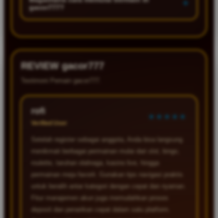
strateginya. Platform ini juga menyediakan strategi
+
penggunaan platform, misalnya dengan cara cepat
gacor777?
pengalaman Anda dengan platform. Misalnya, pelajari
khusus untuk penggunaan bingo dan taruhan olahraga,
beralih antar kategori permainan sesuai minatmu.
cara menavigasi beragam pilihan game seperti slot dan
misalnya dengan menganalisis peringkat permainan
Setelah pendaftaran selesai, anggota baru dapat
Selain itu, kamu bisa memanfaatkan fitur-fitur online
permainan meja untuk menemukan yang sesuai dengan
untuk membuat keputusan yang lebih tepat. Selain itu,
memanfaatkan tips agar pengalaman platform semakin
yang tersedia seperti cek update terbaru dan tips untuk
preferensi Anda. Selain itu, platforms ini menyediakan
kamu bisa mempelajari sepuluh tips untuk mengelola
optimal. Misalnya, selain memilih permainan yang
deposit dan penarikan yang lebih cepat dan aman.
strategi untuk pengelolaan akun berupa tips seperti
akun secara efektif, seperti beralih cepat antar kategori
sesuai dengan tingkat keahlian, juga tersedia strategi
cepat beralih antar kategori permainan, baik kasino atau
REVIEW gacor777
permainan kasino dan aktivitas olahraga, serta
untuk pengelolaan poin yang efektif dalam berbagai
olahraga, dengan sistem keamanan terjamin. Dalam
memastikan keamanan dalam proses deposit dan
Testimoni Pemain gacor777.
kategori seperti slot, bingo dan permainan meja. Untuk
navigasi platform, Anda bisa mengikuti sepuluh cara
penarikan. Dengan menggunakan platform ini, kamu
memaksimalkan aktivitas olahraga, pengguna bisa
praktis untuk meningkatkan pengalaman bermain,
dapat mendapatkan pengalaman bermain yang lebih
mempelajari tips analisis peringkat tim atau memeriksa
seperti mempelajari cara memeriksa pembaruan
dina
penuh tantangan dan menyenangkan.
pembaruan berita terbaru dalam dunia olahraga. Jangan
★★★★★
permainan terbaru atau tips untuk deposit dan
Verified User
lupa, platform ini menyediakan tips untuk mengelola
penarikan yang lebih cepat. Ingat, dengan memahami
akun dengan aman, seperti cara cepat beralih antara
Setelah mendaftar sebagai anggota, anda bisa
platform ini—dari fitur manajemen akun hingga strategi
game casino, tarutan sports, dan aktivitas lain.
memanfaatkan tips untuk menavigasi berbagai macam
dalam pemilihan game—Anda dapat menjadikan setiap
permainan, misalnya memilih permainan slot gratis
sesi bermain lebih menyenangkan dan bermanfaat.
atau meja yang menawarkan poin tinggi. Platform ini
juga menyediakan strategi untuk penggunaan efektif
bingo dan taruhan olahraga, seperti menganalisis
peringkat pertandingan dan skor tim untuk membuat