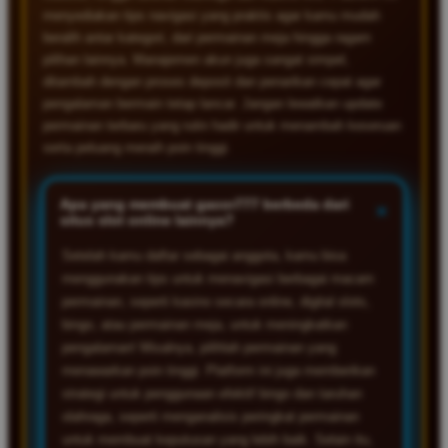
menyediakan tips navigasi yang praktis agar kamu mudah
beralih antar kategori, dari permainan meja hingga ragam
pilihan lainnya. Manajemen akun juga sangat simpel,
ditambah dengan proses deposit dan penarikan cepat agar
pengalaman bermain tetap lancar. Jangan lewatkan update
permainan terbaru yang rutin hadir untuk menambah keseruan
serta peluang meraih poin tinggi.
Apa yang membuat gacor777 berbeda dari
+
situs slot online lainnya?
Setelah kamu daftar sebagai anggota, kamu bisa
menggunakan tips untuk menavigasi berbagai macam
permainan, seperti kasino secara online, digital slots,
bingo, atau permainan meja, untuk meningkatkan
pengalaman! Misalnya, pilihlah permainan yang
menawarkan poin tinggi. Platform ini juga memberikan
strategi untuk penggunaan efektif bingo dan taruhan
olahraga, seperti menganalisis peringkat permainan
untuk membuat keputusan yang lebih baik. Selain itu,