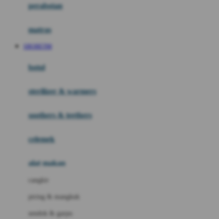
perabotan
Happy Tummy
Hauck
matras
Havaianas
SBOBET88
Hegen
botol
Hot Wheels
sterilizer & warmers
Hybrid
soothers & teethers
I
Inlacta DHA
celemek
Interlac
alat makan
Ivenet
cangkir
J
piring & mangkuk
Jack N Jill
sendok & garpu