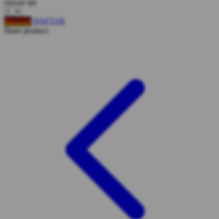
choose qty
Squishmallows
DAFTAR
LOGIN
Starbooks
Share product:
Stick-O
Stokke
Sudocrem
Sumimo
Sunnylife
Sun-Staches
Swimava
T
Tommee Tippee
Trunki
Tutti Bambini