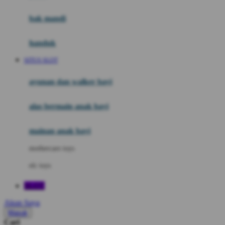
Mini Monkey
Moby
bak mandi
Momami
handuk
Mothercare
SITUS SLOT
Mustela
ayunan dan walker bayi
My Buddy Tag
My K
alas bermain anak bayi
N
mainan anak bayi
Naif
mothercare toys
Nike
elc toys
Nordic Natural
SLOT
Nuby
Akun Saya
Nuna
Masuk
Cari