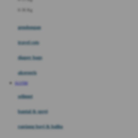
Felt So Sweet
0-36 Kg
Fisher Price
Flipper
gendongan
Friends Of Sally
travel cots
G
diaper bags
Gb
Geko
aksesoris
Graco
SLOT88
Gund
selimut
H
bantal & sprei
Habbie
Haenim
ranjang bayi & balita
Happy Horse