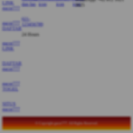
Back to top
gacor777
butuh
unduh aplikasi
we accept
bantuan?
gacor777
hubungi
kami
gacor777
SLOT
Direktorat Jenderal
hubungi
ikuti kami di
gacor777
Perlindungan Konsumen dan
kami
media sosial
LOGIN
Tertib Niaga
Kementerian Perdagangan RI
bantuan
WhatsApp: +62 812 1021
LINK
dan faq
3625
gacor777
021-
gacor777
123456789
DAFTAR
24 Hours
gacor777
LINK