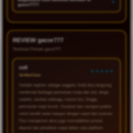
strateginya. Platform ini juga menyediakan strategi
+
penggunaan platform, misalnya dengan cara cepat
gacor777?
pengalaman Anda dengan platform. Misalnya, pelajari
khusus untuk penggunaan bingo dan taruhan olahraga,
beralih antar kategori permainan sesuai minatmu.
cara menavigasi beragam pilihan game seperti slot dan
misalnya dengan menganalisis peringkat permainan
Setelah pendaftaran selesai, anggota baru dapat
Selain itu, kamu bisa memanfaatkan fitur-fitur online
permainan meja untuk menemukan yang sesuai dengan
untuk membuat keputusan yang lebih tepat. Selain itu,
memanfaatkan tips agar pengalaman platform semakin
yang tersedia seperti cek update terbaru dan tips untuk
preferensi Anda. Selain itu, platforms ini menyediakan
kamu bisa mempelajari sepuluh tips untuk mengelola
optimal. Misalnya, selain memilih permainan yang
deposit dan penarikan yang lebih cepat dan aman.
strategi untuk pengelolaan akun berupa tips seperti
akun secara efektif, seperti beralih cepat antar kategori
sesuai dengan tingkat keahlian, juga tersedia strategi
cepat beralih antar kategori permainan, baik kasino atau
REVIEW gacor777
permainan kasino dan aktivitas olahraga, serta
untuk pengelolaan poin yang efektif dalam berbagai
olahraga, dengan sistem keamanan terjamin. Dalam
memastikan keamanan dalam proses deposit dan
Testimoni Pemain gacor777.
kategori seperti slot, bingo dan permainan meja. Untuk
navigasi platform, Anda bisa mengikuti sepuluh cara
penarikan. Dengan menggunakan platform ini, kamu
memaksimalkan aktivitas olahraga, pengguna bisa
praktis untuk meningkatkan pengalaman bermain,
dapat mendapatkan pengalaman bermain yang lebih
mempelajari tips analisis peringkat tim atau memeriksa
seperti mempelajari cara memeriksa pembaruan
penuh tantangan dan menyenangkan.
dina
pembaruan berita terbaru dalam dunia olahraga. Jangan
permainan terbaru atau tips untuk deposit dan
lupa, platform ini menyediakan tips untuk mengelola
Verified User
penarikan yang lebih cepat. Ingat, dengan memahami
akun dengan aman, seperti cara cepat beralih antara
platform ini—dari fitur manajemen akun hingga strategi
game casino, tarutan sports, dan aktivitas lain.
dalam pemilihan game—Anda dapat menjadikan setiap
sesi bermain lebih menyenangkan dan bermanfaat.