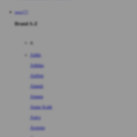
gacor777
Brand A-Z
A
Addo
Adidas
Airfree
Alamii
Amara
Aqua Scale
Asics
Aveeno