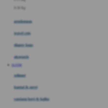
Felt So Sweet
0-36 Kg
Fisher Price
Flipper
gendongan
Friends Of Sally
travel cots
G
diaper bags
Gb
Geko
aksesoris
Graco
SLOT88
Gund
selimut
H
bantal & sprei
Habbie
Haenim
ranjang bayi & balita
Happy Horse