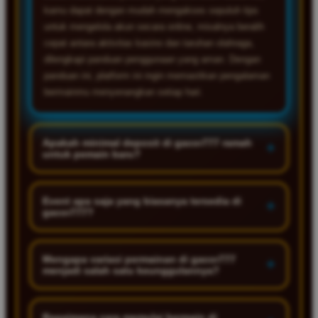
kamu dapat dengan mudah mengakses sepuluh tips
untuk mengelola akun secara online, misalnya beralih
cepat antara aktivitas kasino dan taruhan olahraga,
dilengkapi panduan penggunaan yang aman. Dengan
panduan ini, platform ini ingin memastikan pengalaman
bermainmu menyenangkan setiap hari.
Apakah minimal deposit di gacor777 ramah
+
untuk pemain baru?
Setelah kamu mendaftar sebagai anggota baru, kamu
bisa menggunakan platform ini secara efektif. Misalnya,
Event apa saja yang biasanya tersedia di
+
gacor777?
kamu bisa browsing berbagai macam permainan seperti
kasino, slots, bola, atau bingo. Untuk mendapatkan
Setelah register sebagai anggota baru, kamu bisa
pengalaman bermain yang lebih optimal, coba
menggunakan tips untuk menavigasi beragam
Mengapa variasi permainan di gacor777
perhatikan tips dan strategi yang tersedia. Platform ini
+
menjadi salah satu keunggulannya?
permainan yang tersedia, contohnya dengan memilih
juga menyediakan panduan untuk mengelola akunmu
game slot yang menawarkan poin tinggi atau mencoba
dengan baik. Bagi pemain baru, kamu dapat mengikuti
Setelah mendaftar sebagai anggota, Anda dapat
permainan meja baru untuk mengoptimalkan
sepuluh cara praktis untuk mengoptimalkan
menggunakan berbagai tips untuk memaksimalkan
Bagaimana cara memulai bermain di