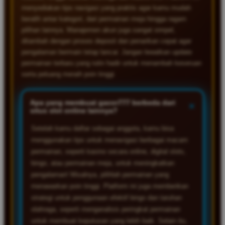
menyediakan tips navigasi yang praktis agar kamu mudah
beralih antar kategori, dari permainan meja hingga ragam
pilihan lainnya. Manajemen akun juga sangat simpel,
ditambah dengan proses deposit dan penarikan cepat agar
pengalaman bermain tetap lancar. Jangan lewatkan update
permainan terbaru yang rutin hadir untuk menambah keseruan
serta peluang meraih poin tinggi.
Apa yang membuat gacor777 berbeda dari
+
situs slot online lainnya?
Setelah kamu daftar sebagai anggota, kamu bisa
menggunakan tips untuk menavigasi berbagai macam
permainan, seperti kasino secara online, digital slots,
bingo, atau permainan meja, untuk meningkatkan
pengalaman! Misalnya, pilihlah permainan yang
menawarkan poin tinggi. Platform ini juga memberikan
strategi untuk penggunaan efektif bingo dan taruhan
olahraga, seperti menganalisis peringkat permainan
untuk membuat keputusan yang lebih baik. Selain itu,