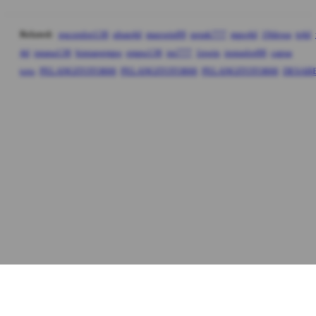
DAFTAR
gacor777
gacor777
TOGEL
SITUS
gacor777
© Copyright gacor777. All Rights Reserved.
Related:
gacorslot138
uban4d
maxwin89
perak777
mpo4d
19dewa
tt4d
4d
istana138
bintangmpo
empu138
ini777
1nwin
instaslot88
capsa
toto
PELANGITOTO888
PELANGITOTO888
PELANGITOTO888
DESAB