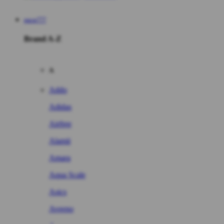
gacor777
Brand A-Z
A
Addo
Adidas
Airfree
Alamii
Amara
Aqua Scale
Asics
Aveeno