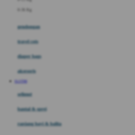
Felt So Sweet
0-36 Kg
Fisher Price
Flipper
gendongan
Friends Of Sally
travel cots
G
diaper bags
Gb
Geko
aksesoris
Graco
SLOT88
Gund
selimut
H
bantal & sprei
Habbie
Haenim
ranjang bayi & balita
Happy Horse