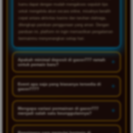
kamu dapat dengan mudah mengakses sepuluh tips
untuk mengelola akun secara online, misalnya beralih
cepat antara aktivitas kasino dan taruhan olahraga,
dilengkapi panduan penggunaan yang aman. Dengan
panduan ini, platform ini ingin memastikan pengalaman
bermainmu menyenangkan setiap hari.
Apakah minimal deposit di gacor777 ramah
+
untuk pemain baru?
Setelah kamu mendaftar sebagai anggota baru, kamu
bisa menggunakan platform ini secara efektif. Misalnya,
Event apa saja yang biasanya tersedia di
+
gacor777?
kamu bisa browsing berbagai macam permainan seperti
kasino, slots, bola, atau bingo. Untuk mendapatkan
Setelah register sebagai anggota baru, kamu bisa
pengalaman bermain yang lebih optimal, coba
menggunakan tips untuk menavigasi beragam
Mengapa variasi permainan di gacor777
perhatikan tips dan strategi yang tersedia. Platform ini
+
menjadi salah satu keunggulannya?
permainan yang tersedia, contohnya dengan memilih
juga menyediakan panduan untuk mengelola akunmu
game slot yang menawarkan poin tinggi atau mencoba
dengan baik. Bagi pemain baru, kamu dapat mengikuti
Setelah mendaftar sebagai anggota, Anda dapat
permainan meja baru untuk mengoptimalkan
sepuluh cara praktis untuk mengoptimalkan
menggunakan berbagai tips untuk memaksimalkan
Bagaimana cara memulai bermain di