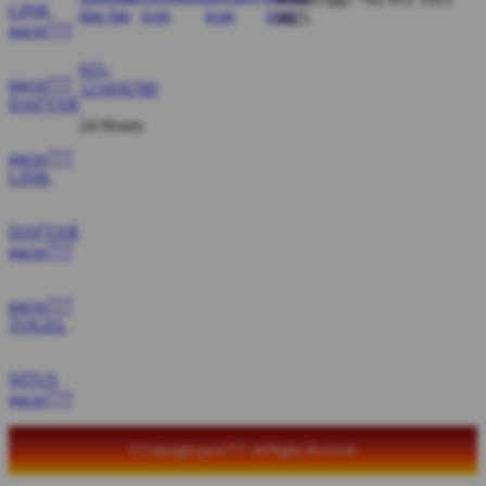
Back to top
gacor777
butuh
unduh aplikasi
we accept
bantuan?
gacor777
hubungi
kami
gacor777
SLOT
Direktorat Jenderal
hubungi
ikuti kami di
gacor777
Perlindungan Konsumen dan
kami
media sosial
LOGIN
Tertib Niaga
Kementerian Perdagangan RI
bantuan
WhatsApp: +62 812 1021
LINK
dan faq
3625
gacor777
021-
gacor777
123456789
DAFTAR
24 Hours
gacor777
LINK