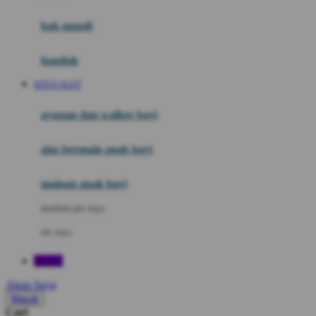
Mini Monkey
Moby
bak mandi
Momami
handuk
Mothercare
SITUS SLOT
Mustela
ayunan dan walker bayi
My Buddy Tag
My K
alas bermain anak bayi
N
mainan anak bayi
Naif
mothercare toys
Nike
elc toys
Nordic Natural
SLOT
Nuby
Akun Saya
Nuna
Masuk
Cari