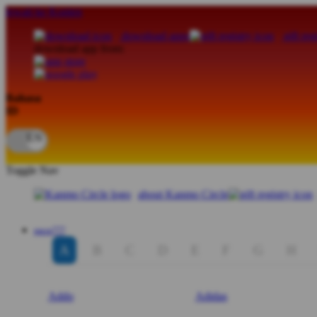
lewati ke Konten
download apps
gift reg
download app from:
Bahasa
ID
Toggle Nav
about Kanmo Circle
gacor777
A
B
C
D
E
F
G
H
Addo
Adidas