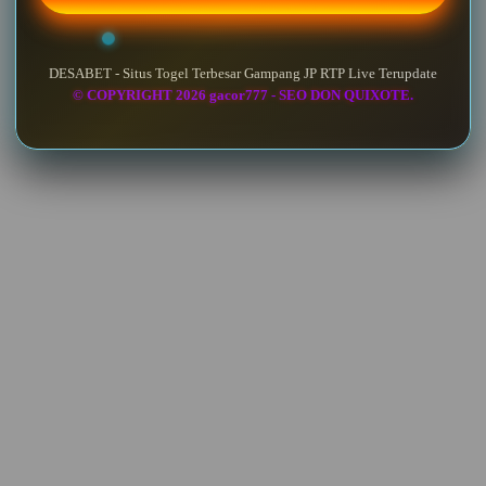
DESABET - Situs Togel Terbesar Gampang JP RTP Live Terupdate
© COPYRIGHT 2026 gacor777 - SEO DON QUIXOTE.