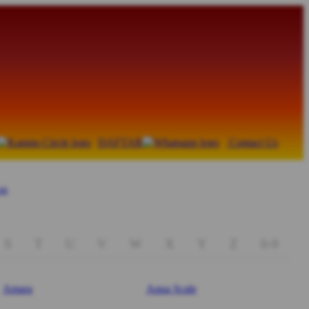
DAFTAR
Contact Us
us
S
T
U
V
W
X
Y
Z
0-9
Amara
Aqua Scale