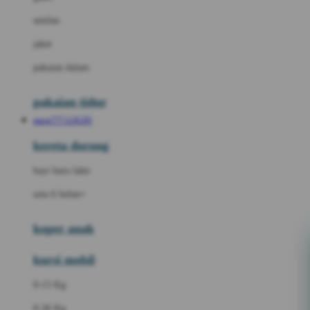
setelan
jaket
pakaian dalam
pakaian tidur
gacor777 LOGIN
kereta dorong
bayi baru lahir
usia 6 bulan+
koper anak
kursi mobil
0-13 Kg
0-36 Kg