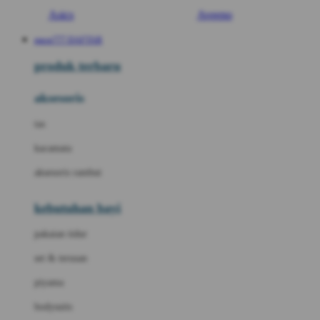
Asics
Aveeno
gacor777 DAFTAR
produk terbaru
aksesoris
tas
kacamata
aksesoris rambut
kebutuhan bayi
pakaian tidur
set & terusan
piyama
bodysuits