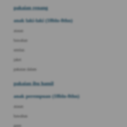
pakaian renang
anak laki-laki (18bln-8thn)
atasan
bawahan
setelan
jaket
pakaian dalam
pakaian ibu hamil
anak perempuan (18bln-8thn)
atasan
bawahan
gaun