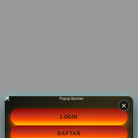
LOGIN
DAFTAR