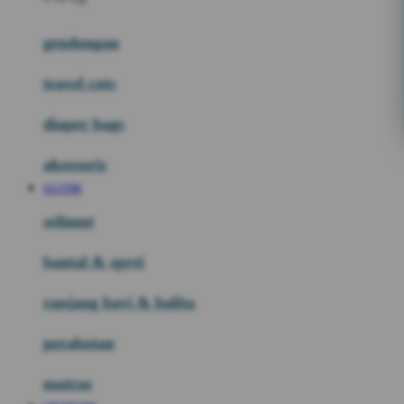
gendongan
travel cots
diaper bags
aksesoris
SLOT88
selimut
bantal & sprei
ranjang bayi & balita
perabotan
matras