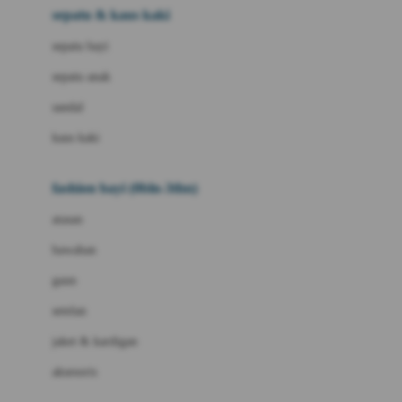
Beauty Barn
sepatu & kaus kaki
Bio Oil
sepatu bayi
Biolane
sepatu anak
Bite Fighters
sandal
Bizzi Growin
kaus kaki
Blackmores
fashion bayi (0bln-3thn)
Blooming Marvellous
atasan
Bonnels
bawahan
Bravado
gaun
Bruder
setelan
Brush Baby
jaket & kardigan
Buds Organics
aksesoris
Bugaboo