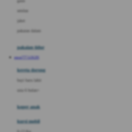
gaun
Dae Organics
setelan
Docare
jaket
Doona
pakaian dalam
Down To Earth
Drew
pakaian tidur
Dr. Brown's
gacor777 LOGIN
E
kereta dorong
ELC
bayi baru lahir
Ergobaby
usia 6 bulan+
Expert Care
koper anak
Ezyroller
kursi mobil
F
0-13 Kg