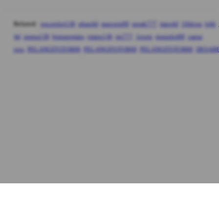
DAFTAR
gacor777
gacor777
TOGEL
SITUS
gacor777
© Copyright gacor777. All Rights Reserved.
Related:
gacorslot138
uban4d
maxwin89
perak777
mpo4d
19dewa
tt4d
4d
istana138
bintangmpo
empu138
ini777
1nwin
instaslot88
capsa
toto
PELANGITOTO888
PELANGITOTO888
PELANGITOTO888
DESAB