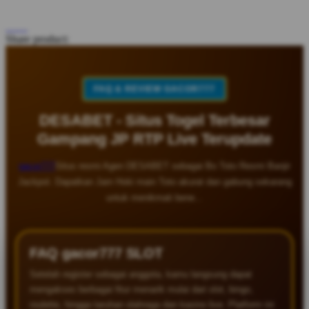
Share product:
FAQ & REVIEW GACOR777
DESABET - Situs Togel Terbesar
Gampang JP RTP Live Terupdate
gacor777
Situs resmi Agen DESABET sebagai Bo Toto Resmi Banjir
Jackpot. Dapatkan Jam Hoki main Toto akurat dan gabung sekarang
untuk menikmati bene...
FAQ gacor777 SLOT
Setelah register sebagai anggota, kamu langsung dapat
mengakses berbagai fitur menarik mulai dari slot, bingo,
roulette, hingga taruhan olahraga dan kasino live. Platform ini