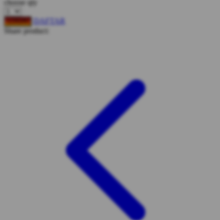
choose qty
Squishmallows
DAFTAR
LOGIN
Starbooks
Share product:
Stick-O
Stokke
Sudocrem
Sumimo
Sunnylife
Sun-Staches
Swimava
T
Tommee Tippee
Trunki
Tutti Bambini