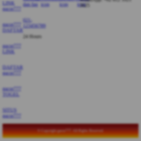
Back to top
gacor777
butuh
unduh aplikasi
we accept
bantuan?
gacor777
hubungi
kami
gacor777
SLOT
Direktorat Jenderal
hubungi
ikuti kami di
gacor777
Perlindungan Konsumen dan
kami
media sosial
LOGIN
Tertib Niaga
Kementerian Perdagangan RI
bantuan
WhatsApp: +62 812 1021
LINK
dan faq
3625
gacor777
021-
gacor777
123456789
DAFTAR
24 Hours
gacor777
LINK