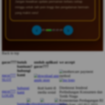
keputusan yang lebih bijak dalam bertaruh. Pengguna
dapat dengan mudah mengakses sepuluh tips untuk
mengelola akun mereka, seperti cara beralih cepat
antara kategori casino dan olahraga lewat aplikasi,
serta panduan tentang keamanan saat bermain. Ada
pula tips untuk deposit, penghasilan poin, atau
withdraw yang lebih efisien, serta update permainan
terbaru yang bisa dicoba secara gratis. Dengan tips
penggunaan yang tersedia, platform ini bertujuan
menjadikan pengalaman dalam menjelajahi berbagai
macam permainan seperti slot, bingo, dan taruhan
olahraga menjadi lebih mudah dan menyenangkan bagi
setiap penggunannya.
‹
›