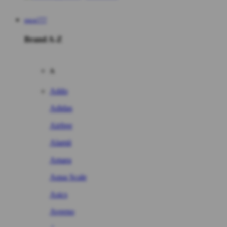
gacor777
Brand A-Z
A
Addo
Adidas
Airfree
Alamii
Amara
Aqua Scale
Asics
Aveeno