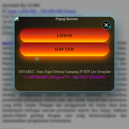
Serendah
Rp 10.000
Q
Earn
1.000.000
-
100.000.000
Bonus
Use Installment Options from
.
Laarn more
QV Baby
Available for :
home delivery
store pickup
R
LOGIN
gacor777
Setelah daftar akun, kamu bisa gunakan tips untuk
Real Shades
menjelajah berbagai permainan kasino, contohnya slot dan meja.
DAFTAR
Strategi ini bisa membantu meningkatkan pengalaman bermainmu,
Red Castle
misalnya dengan memilih permainan yang menawarkan poin tinggi.
Platform ini juga menyediakan strategi untuk usage bingo dan
Ribbon Madness
taruhan olahraga efektif, seperti menganalisis peringkat permainan
DESABET - Situs Togel Terbesar Gampang JP RTP Live Terupdate
untuk membuat keputusan yang lebih hati-hati. Kamu bisa akses
S
© COPYRIGHT 2026 gacor777 - SEO DON QUIXOTE.
sepuluh tips untuk mengelola akun dengan mudah, seperti beralih
cepat antara kategori permainan kasino dan olahraga, semua
Sebamed
dikemas dengan panduan aman. Selain itu, kamu bisa coba terapkan
strategi penggunaan platform lainnya, misalnya, memeriksa
Silver Cross
pembaruan permainan terbaru atau tips untuk deposit dan penarikan
yang lebih cepata. Dengan tips penggunaan ini, kamu akan bisa
Simply Idea
menjelajahi berbagai macam permainan seperti slot, bingo, bahkan
sports-related gaming dengan cara yang menyenangkan dan
Skip Hop
maksimalkan pengalaman bermainmu.
Spectra