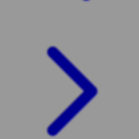
Twistshake
TY Toys
U
V
Veja
Vitaflow
Vtech
W
Waterland
Wellness