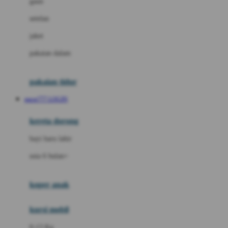
gaun
Dae Organics
setelan
Docare
jaket
Doona
pakaian dalam
Down To Earth
Drew
pakaian tidur
Dr. Brown's
gacor777 LOGIN
E
kereta dorong
ELC
bayi baru lahir
Ergobaby
usia 6 bulan+
Expert Care
koper anak
Ezyroller
kursi mobil
F
0-13 Kg