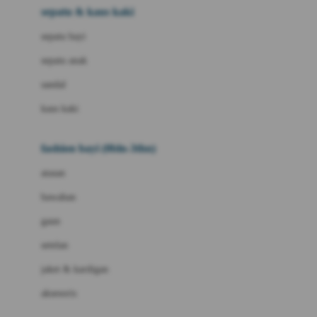
Beauty Barn
sepatu & kaus kaki
Bio Oil
sepatu bayi
Biolane
sepatu anak
Bite Fighters
sandal
Bizzi Growin
kaus kaki
Blackmores
fashion bayi (0bln-3thn)
Blooming Marvellous
atasan
Bonnels
bawahan
Bravado
gaun
Bruder
setelan
Brush Baby
jaket & kardigan
Buds Organics
aksesoris
Bugaboo