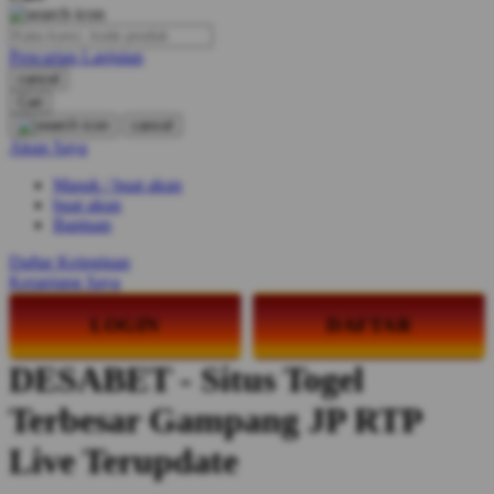
O
Pencarian Lanjutan
Oh Ma Grain
cancel
Okiedog
Cari
cancel
P
Akun Saya
Masuk / buat akun
Peachy
buat akun
Phil & Ted's
Bantuan
Philips Avent
Daftar Keinginan
Keranjang Saya
Pigeon
LOGIN
DAFTAR
Playgro
DESABET - Situs Togel
Poled Global
Terbesar Gampang JP RTP
Ponycycle
Puma
Live Terupdate
Pureats