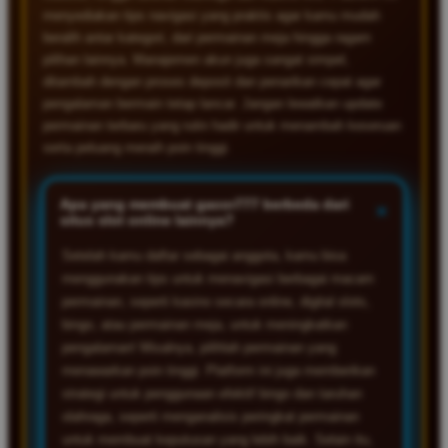
menyediakan tips navigasi yang praktis agar kamu mudah
beralih antar kategori, dari permainan meja hingga ragam
pilihan lainnya. Manajemen akun juga sangat simpel,
ditambah dengan proses deposit dan penarikan cepat agar
pengalaman bermain tetap lancar. Jangan lewatkan update
permainan terbaru yang rutin hadir untuk menambah keseruan
serta peluang meraih poin tinggi.
Apa yang membuat gacor777 berbeda dari
+
situs slot online lainnya?
Setelah kamu daftar sebagai anggota, kamu bisa
menggunakan tips untuk menavigasi berbagai macam
permainan, seperti kasino secara online, digital slots,
bingo, atau permainan meja, untuk meningkatkan
pengalaman! Misalnya, pilihlah permainan yang
menawarkan poin tinggi. Platform ini juga memberikan
strategi untuk penggunaan efektif bingo dan taruhan
olahraga, seperti menganalisis peringkat permainan
untuk membuat keputusan yang lebih baik. Selain itu,