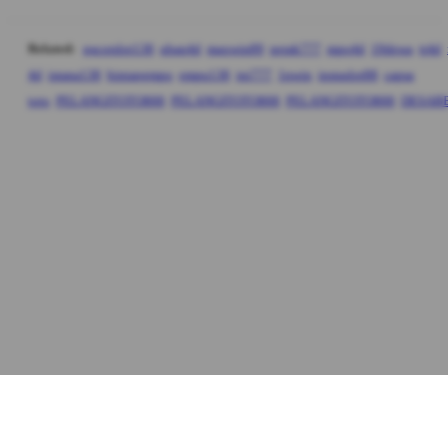
DAFTAR
gacor777
gacor777
TOGEL
SITUS
gacor777
© Copyright gacor777. All Rights Reserved.
Related:
gacorslot138
uban4d
maxwin89
perak777
mpo4d
19dewa
tt4d
4d
istana138
bintangmpo
empu138
ini777
1nwin
instaslot88
capsa
toto
PELANGITOTO888
PELANGITOTO888
PELANGITOTO888
DESAB