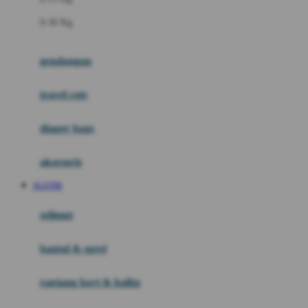
Felt So Sweet
0-36 Kg
Fisher Price
Flipper
gendongan
Friends Of Sally
travel cots
G
diaper bags
Gb
Geko
aksesoris
Graco
SLOT88
Gund
selimut
H
bantal & sprei
Habbie
Haenim
ranjang bayi & balita
Happy Horse