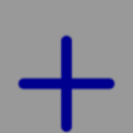
X
Xootz
Y
Yamatoya
Z
Zaxy
Zoggs
0-9
4Moms
59S