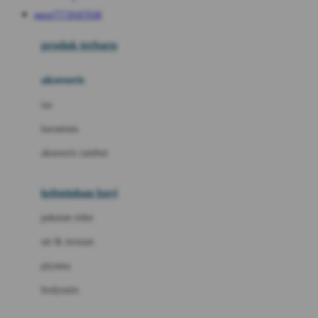
Awan
gacor777 DAFTAR
Azetabio
produk terbaru
B
aksesoris
Baabaasheepz
tas
Babiators
kacamata
Baby Dove
aksesoris rambut
Baby Jogger
Baby Rovega
kebutuhan bayi
Babybee
pakaian tidur
Banana Boat
set & terusan
Banz
piyama
Barbie
bodysuits
Beaba