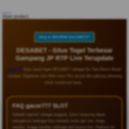
Share product:
FAQ & REVIEW GACOR777
DESABET - Situs Togel Terbesar
Gampang JP RTP Live Terupdate
gacor777
Situs resmi Agen DESABET sebagai Bo Toto Resmi Banjir
Jackpot. Dapatkan Jam Hoki main Toto akurat dan gabung sekarang
untuk menikmati bene...
FAQ gacor777 SLOT
Setelah register sebagai anggota, kamu langsung dapat
mengakses berbagai fitur menarik mulai dari slot, bingo,
roulette, hingga taruhan olahraga dan kasino live. Platform ini