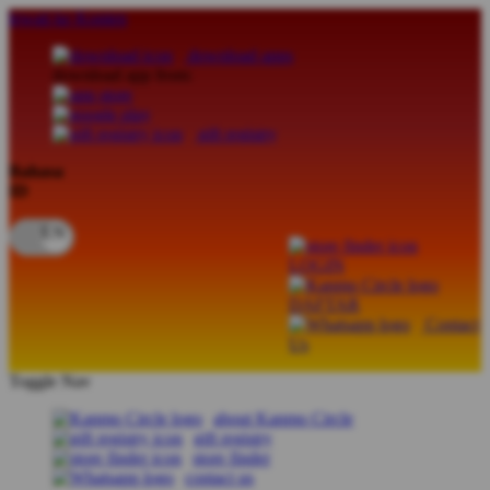
lewati ke Konten
download apps
download app from:
gift registry
Bahasa
ID
LOGIN
DAFTAR
Contact
Us
Toggle Nav
about Kanmo Circle
gift registry
store finder
contact us