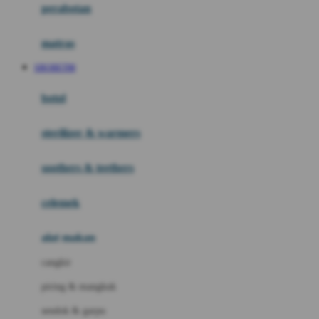
perabotan
Happy Tummy
Hauck
matras
Havaianas
SBOBET88
Hegen
botol
Hot Wheels
sterilizer & warmers
Hybrid
soothers & teethers
I
Inlacta DHA
celemek
Interlac
alat makan
Ivenet
cangkir
J
piring & mangkuk
Jack N Jill
sendok & garpu