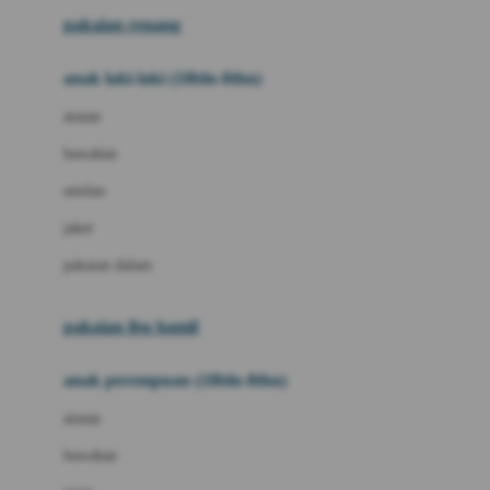
Buggygear
pakaian renang
Bumkins
anak laki-laki (18bln-8thn)
C
atasan
Cetaphil
bawahan
Chicco
setelan
Childlife
jaket
Clevamama
pakaian dalam
Cocolatte
Cottonseeds
pakaian ibu hamil
Cozy N Safe
anak perempuan (18bln-8thn)
Crane
atasan
Cybex
bawahan
D