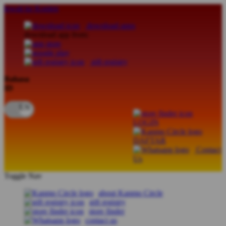
lewati ke Konten
download apps
download app from:
gift registry
Bahasa
ID
LOGIN
DAFTAR
Contact
Us
Toggle Nav
about Kanmo Circle
gift registry
store finder
contact us