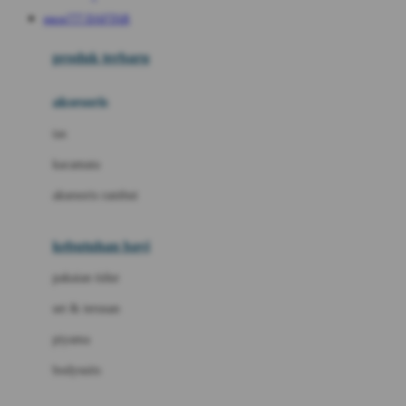
Awan
gacor777 DAFTAR
Azetabio
produk terbaru
B
aksesoris
Baabaasheepz
tas
Babiators
kacamata
Baby Dove
aksesoris rambut
Baby Jogger
Baby Rovega
kebutuhan bayi
Babybee
pakaian tidur
Banana Boat
set & terusan
Banz
piyama
Barbie
bodysuits
Beaba