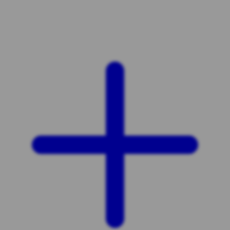
X
Xootz
Y
Yamatoya
Z
Zaxy
Zoggs
0-9
4Moms
59S