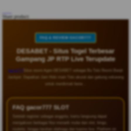
Share product:
FAQ & REVIEW GACOR777
DESABET - Situs Togel Terbesar
Gampang JP RTP Live Terupdate
gacor777
Situs resmi Agen DESABET sebagai Bo Toto Resmi Banjir
Jackpot. Dapatkan Jam Hoki main Toto akurat dan gabung sekarang
untuk menikmati bene...
FAQ gacor777 SLOT
Setelah register sebagai anggota, kamu langsung dapat
mengakses berbagai fitur menarik mulai dari slot, bingo,
roulette, hingga taruhan olahraga dan kasino live. Platform ini