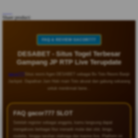
Share product:
FAQ & REVIEW GACOR777
DESABET - Situs Togel Terbesar
Gampang JP RTP Live Terupdate
gacor777
Situs resmi Agen DESABET sebagai Bo Toto Resmi Banjir
Jackpot. Dapatkan Jam Hoki main Toto akurat dan gabung sekarang
untuk menikmati bene...
FAQ gacor777 SLOT
Setelah register sebagai anggota, kamu langsung dapat
mengakses berbagai fitur menarik mulai dari slot, bingo,
roulette, hingga taruhan olahraga dan kasino live. Platform ini