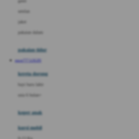
gaun
Dae Organics
setelan
Docare
jaket
Doona
pakaian dalam
Down To Earth
Drew
pakaian tidur
Dr. Brown's
gacor777 LOGIN
E
kereta dorong
ELC
bayi baru lahir
Ergobaby
usia 6 bulan+
Expert Care
koper anak
Ezyroller
kursi mobil
F
0-13 Kg