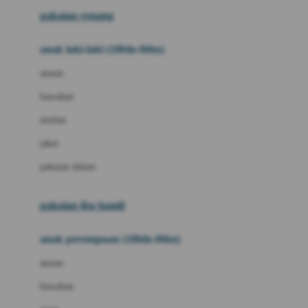
Buggygear
pakaian renang
Bumkins
anak laki-laki (18bln-8thn)
C
atasan
Cetaphil
bawahan
Chicco
setelan
Childlife
jaket
Clevamama
pakaian dalam
Cocolatte
Cottonseeds
pakaian ibu hamil
Cozy N Safe
anak perempuan (18bln-8thn)
Crane
atasan
Cybex
bawahan
D