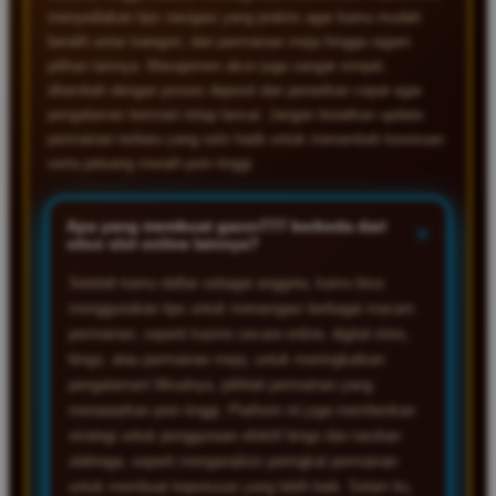
menyediakan tips navigasi yang praktis agar kamu mudah
beralih antar kategori, dari permainan meja hingga ragam
pilihan lainnya. Manajemen akun juga sangat simpel,
ditambah dengan proses deposit dan penarikan cepat agar
pengalaman bermain tetap lancar. Jangan lewatkan update
permainan terbaru yang rutin hadir untuk menambah keseruan
serta peluang meraih poin tinggi.
Apa yang membuat gacor777 berbeda dari
+
situs slot online lainnya?
Setelah kamu daftar sebagai anggota, kamu bisa
menggunakan tips untuk menavigasi berbagai macam
permainan, seperti kasino secara online, digital slots,
bingo, atau permainan meja, untuk meningkatkan
pengalaman! Misalnya, pilihlah permainan yang
menawarkan poin tinggi. Platform ini juga memberikan
strategi untuk penggunaan efektif bingo dan taruhan
olahraga, seperti menganalisis peringkat permainan
untuk membuat keputusan yang lebih baik. Selain itu,