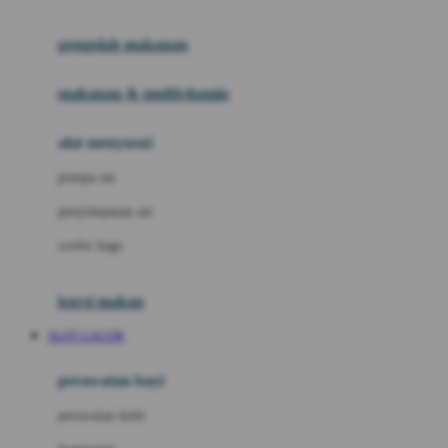
Joie
pengolah makanan
Joolz
Jujube
makanan & multivitamin
K
alat menyusui
Kiddycuts
pompa asi
Kumon
penyimpanan asi
L
cooler bags
Leapfrog
kursi makan
Leclerc
SLOT GACOR
Lee Vierra
Lillebaby
perawatan bayi
Little Bird Told Me
perawatan kulit
Little Miss Janis