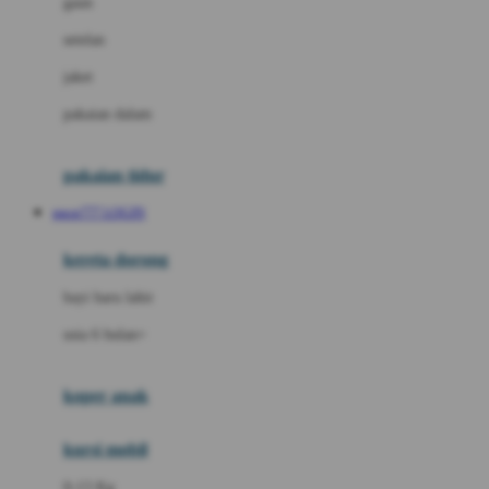
gaun
Dae Organics
setelan
Docare
jaket
Doona
pakaian dalam
Down To Earth
Drew
pakaian tidur
Dr. Brown's
gacor777 LOGIN
E
kereta dorong
ELC
bayi baru lahir
Ergobaby
usia 6 bulan+
Expert Care
koper anak
Ezyroller
kursi mobil
F
0-13 Kg