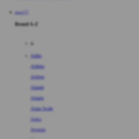
gacor777
Brand A-Z
A
Addo
Adidas
Airfree
Alamii
Amara
Aqua Scale
Asics
Aveeno