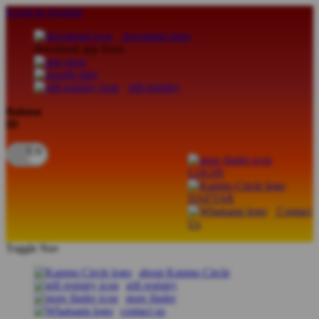
lewati ke Konten
download apps
download app from:
gift registry
Bahasa
ID
LOGIN
DAFTAR
Contact
Us
Toggle Nav
about Kanmo Circle
gift registry
store finder
contact us