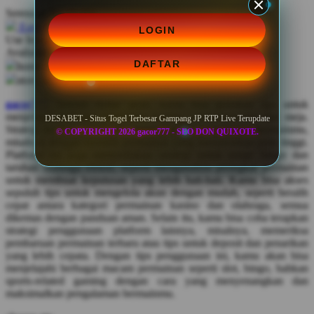
Serendah
Rp 10.000
Q
Earn
1.000.000
-
100.000.000
Bonus
LOGIN
Use Installment Options from
.
Laarn more
QV Baby
Available for :
DAFTAR
home delivery
store pickup
R
gacor777
Setelah daftar akun, kamu bisa gunakan tips untuk
Real Shades
menjelajah berbagai permainan kasino, contohnya slot dan meja.
DESABET - Situs Togel Terbesar Gampang JP RTP Live Terupdate
Strategi ini bisa membantu meningkatkan pengalaman bermainmu,
Red Castle
© COPYRIGHT 2026 gacor777 - SEO DON QUIXOTE.
misalnya dengan memilih permainan yang menawarkan poin tinggi.
Platform ini juga menyediakan strategi untuk usage bingo dan
Ribbon Madness
taruhan olahraga efektif, seperti menganalisis peringkat permainan
untuk membuat keputusan yang lebih hati-hati. Kamu bisa akses
S
sepuluh tips untuk mengelola akun dengan mudah, seperti beralih
cepat antara kategori permainan kasino dan olahraga, semua
Sebamed
dikemas dengan panduan aman. Selain itu, kamu bisa coba terapkan
strategi penggunaan platform lainnya, misalnya, memeriksa
Silver Cross
pembaruan permainan terbaru atau tips untuk deposit dan penarikan
yang lebih cepata. Dengan tips penggunaan ini, kamu akan bisa
Simply Idea
menjelajahi berbagai macam permainan seperti slot, bingo, bahkan
sports-related gaming dengan cara yang menyenangkan dan
Skip Hop
maksimalkan pengalaman bermainmu.
Spectra