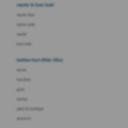
Beauty Barn
sepatu & kaus kaki
Bio Oil
sepatu bayi
Biolane
sepatu anak
Bite Fighters
sandal
Bizzi Growin
kaus kaki
Blackmores
fashion bayi (0bln-3thn)
Blooming Marvellous
atasan
Bonnels
bawahan
Bravado
gaun
Bruder
setelan
Brush Baby
jaket & kardigan
Buds Organics
aksesoris
Bugaboo