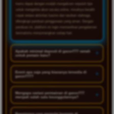
kamu dapat dengan mudah mengakses sepuluh tips
untuk mengelola akun secara online, misalnya beralih
cepat antara aktivitas kasino dan taruhan olahraga,
dilengkapi panduan penggunaan yang aman. Dengan
panduan ini, platform ini ingin memastikan pengalaman
bermainmu menyenangkan setiap hari.
Apakah minimal deposit di gacor777 ramah
+
untuk pemain baru?
Setelah kamu mendaftar sebagai anggota baru, kamu
bisa menggunakan platform ini secara efektif. Misalnya,
Event apa saja yang biasanya tersedia di
+
gacor777?
kamu bisa browsing berbagai macam permainan seperti
kasino, slots, bola, atau bingo. Untuk mendapatkan
Setelah register sebagai anggota baru, kamu bisa
pengalaman bermain yang lebih optimal, coba
menggunakan tips untuk menavigasi beragam
Mengapa variasi permainan di gacor777
perhatikan tips dan strategi yang tersedia. Platform ini
+
menjadi salah satu keunggulannya?
permainan yang tersedia, contohnya dengan memilih
juga menyediakan panduan untuk mengelola akunmu
game slot yang menawarkan poin tinggi atau mencoba
dengan baik. Bagi pemain baru, kamu dapat mengikuti
Setelah mendaftar sebagai anggota, Anda dapat
permainan meja baru untuk mengoptimalkan
sepuluh cara praktis untuk mengoptimalkan
menggunakan berbagai tips untuk memaksimalkan
Bagaimana cara memulai bermain di