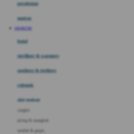
perabotan
Happy Tummy
Hauck
matras
Havaianas
SBOBET88
Hegen
botol
Hot Wheels
sterilizer & warmers
Hybrid
soothers & teethers
I
Inlacta DHA
celemek
Interlac
alat makan
Ivenet
cangkir
J
piring & mangkuk
Jack N Jill
sendok & garpu