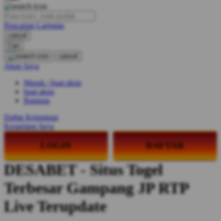
O
Pencarian Lanjutan
Oh Ma Grain
cancel
Okiedog
Cari
cancel
P
Akun Saya
Masuk / buat akun
Peachy
buat akun
Phil & Ted's
Bantuan
Philips Avent
Daftar Keinginan
Keranjang Saya
Pigeon
LOGIN
DAFTAR
Playgro
DESABET - Situs Togel
Poled Global
Terbesar Gampang JP RTP
Ponycycle
Puma
Live Terupdate
Pureats