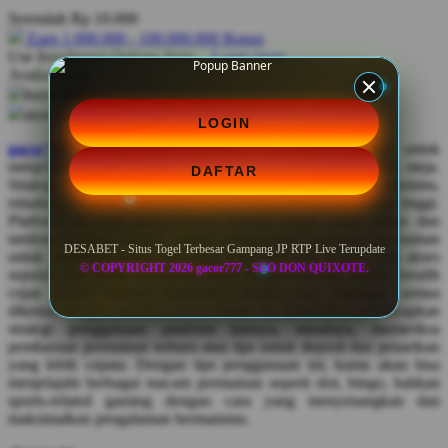
Serendah
Rp 10.000
Q
Earn
1.000.000
-
100.000.000
Bonus
Use Installment Options from
.
Laarn more
QV Baby
Available for :
home delivery
store pickup
R
LOGIN
gacor777
Setelah daftar akun, kamu bisa gunakan tips untuk
Real Shades
menjelajah berbagai permainan kasino, contohnya slot dan meja.
DAFTAR
Strategi ini bisa membantu meningkatkan pengalaman bermainmu,
Red Castle
misalnya dengan memilih permainan yang menawarkan poin tinggi.
Platform ini juga menyediakan strategi untuk usage bingo dan
Ribbon Madness
taruhan olahraga efektif, seperti menganalisis peringkat permainan
DESABET - Situs Togel Terbesar Gampang JP RTP Live Terupdate
untuk membuat keputusan yang lebih hati-hati. Kamu bisa akses
S
© COPYRIGHT 2026 gacor777 - SEO DON QUIXOTE.
sepuluh tips untuk mengelola akun dengan mudah, seperti beralih
cepat antara kategori permainan kasino dan olahraga, semua
Sebamed
dikemas dengan panduan aman. Selain itu, kamu bisa coba terapkan
strategi penggunaan platform lainnya, misalnya, memeriksa
Silver Cross
pembaruan permainan terbaru atau tips untuk deposit dan penarikan
yang lebih cepata. Dengan tips penggunaan ini, kamu akan bisa
Simply Idea
menjelajahi berbagai macam permainan seperti slot, bingo, bahkan
sports-related gaming dengan cara yang menyenangkan dan
Skip Hop
maksimalkan pengalaman bermainmu.
Spectra