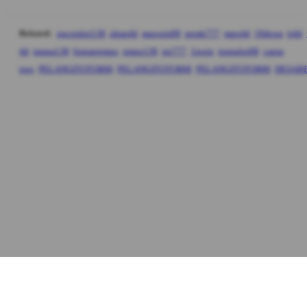
DAFTAR
gacor777
gacor777
TOGEL
SITUS
gacor777
© Copyright gacor777. All Rights Reserved.
Related:
gacorslot138
uban4d
maxwin89
perak777
mpo4d
19dewa
tt4d
4d
istana138
bintangmpo
empu138
ini777
1nwin
instaslot88
capsa
toto
PELANGITOTO888
PELANGITOTO888
PELANGITOTO888
DESAB