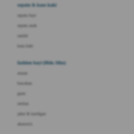
Beauty Barn
sepatu & kaus kaki
Bio Oil
sepatu bayi
Biolane
sepatu anak
Bite Fighters
sandal
Bizzi Growin
kaus kaki
Blackmores
fashion bayi (0bln-3thn)
Blooming Marvellous
atasan
Bonnels
bawahan
Bravado
gaun
Bruder
setelan
Brush Baby
jaket & kardigan
Buds Organics
aksesoris
Bugaboo