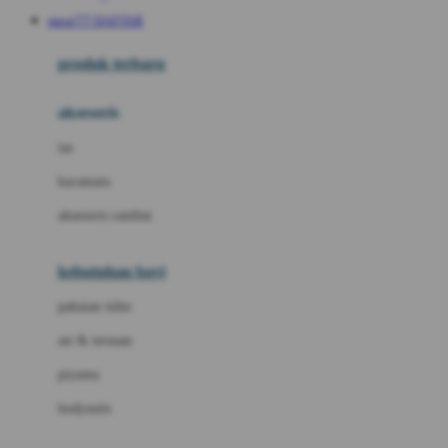
Awan
gacor777 DAFTAR
Azetabio
produk terbaru
B
aksesoris
Baabaasheepz
tas
Babiators
kacamata
Baby Dove
aksesoris rambut
Baby Jogger
Baby Rovega
kebutuhan bayi
Babybee
pakaian tidur
Banana Boat
set & terusan
Banz
piyama
Barbie
bodysuits
Beaba