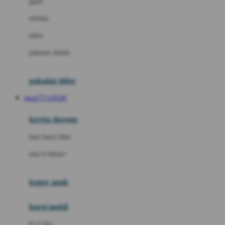
gaun
Dae Organics
setelan
Docare
jaket
Doona
pakaian dalam
Down To Earth
Drew
pakaian tidur
Dr. Brown's
gacor777 LOGIN
E
kereta dorong
ELC
bayi baru lahir
Ergobaby
usia 6 bulan+
Expert Care
koper anak
Ezyroller
kursi mobil
F
0-13 Kg