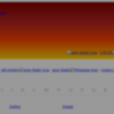
istry
LOGIN
gift registry
store finder
contact 
I
J
K
L
M
N
O
P
Q
R
Airfree
Alamii