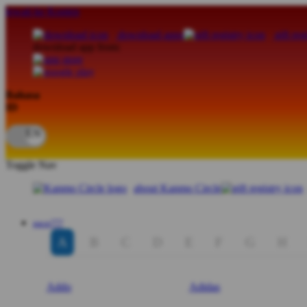
lewati ke Konten
download apps
gift reg
download app from:
Bahasa
ID
Toggle Nav
about Kanmo Circle
gacor777
A
B
C
D
E
F
G
H
Addo
Adidas