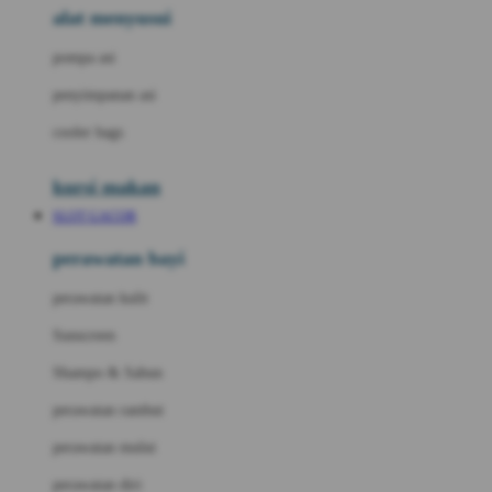
alat menyusui
pompa asi
penyimpanan asi
cooler bags
kursi makan
SLOT GACOR
perawatan bayi
perawatan kulit
Sunscreen
Shampo & Sabun
perawatan rambut
perawatan mulut
perawatan diri