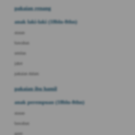
pakaian renang
anak laki-laki (18bln-8thn)
atasan
bawahan
setelan
jaket
pakaian dalam
pakaian ibu hamil
anak perempuan (18bln-8thn)
atasan
bawahan
gaun