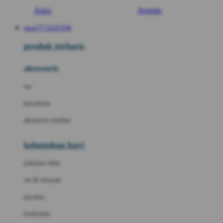
Asics
Aveeno
gacor777 DAFTAR
produk terbaru
aksesoris
tas
kacamata
aksesoris rambut
kebutuhan bayi
pakaian tidur
set & terusan
piyama
bodysuits