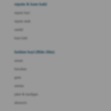
Beauty Barn
sepatu & kaus kaki
Bio Oil
sepatu bayi
Biolane
sepatu anak
Bite Fighters
sandal
Bizzi Growin
kaus kaki
Blackmores
fashion bayi (0bln-3thn)
Blooming Marvellous
atasan
Bonnels
bawahan
Bravado
gaun
Bruder
setelan
Brush Baby
jaket & kardigan
Buds Organics
aksesoris
Bugaboo