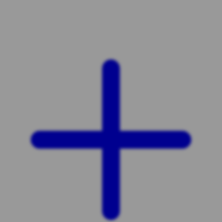
X
Xootz
Y
Yamatoya
Z
Zaxy
Zoggs
0-9
4Moms
59S