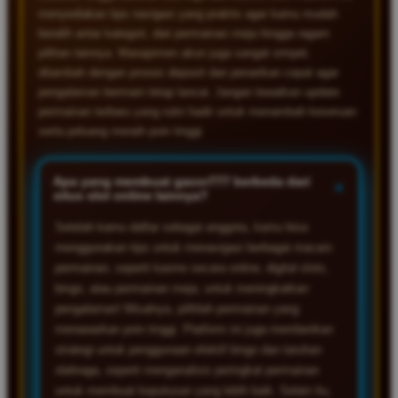
menyediakan tips navigasi yang praktis agar kamu mudah
beralih antar kategori, dari permainan meja hingga ragam
pilihan lainnya. Manajemen akun juga sangat simpel,
ditambah dengan proses deposit dan penarikan cepat agar
pengalaman bermain tetap lancar. Jangan lewatkan update
permainan terbaru yang rutin hadir untuk menambah keseruan
serta peluang meraih poin tinggi.
Apa yang membuat gacor777 berbeda dari
+
situs slot online lainnya?
Setelah kamu daftar sebagai anggota, kamu bisa
menggunakan tips untuk menavigasi berbagai macam
permainan, seperti kasino secara online, digital slots,
bingo, atau permainan meja, untuk meningkatkan
pengalaman! Misalnya, pilihlah permainan yang
menawarkan poin tinggi. Platform ini juga memberikan
strategi untuk penggunaan efektif bingo dan taruhan
olahraga, seperti menganalisis peringkat permainan
untuk membuat keputusan yang lebih baik. Selain itu,