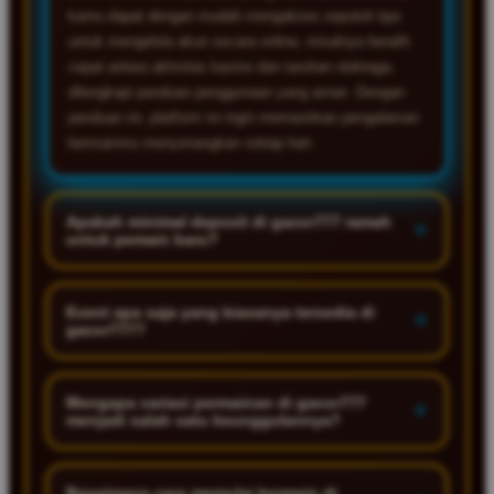
kamu dapat dengan mudah mengakses sepuluh tips
untuk mengelola akun secara online, misalnya beralih
cepat antara aktivitas kasino dan taruhan olahraga,
dilengkapi panduan penggunaan yang aman. Dengan
panduan ini, platform ini ingin memastikan pengalaman
bermainmu menyenangkan setiap hari.
Apakah minimal deposit di gacor777 ramah
+
untuk pemain baru?
Setelah kamu mendaftar sebagai anggota baru, kamu
bisa menggunakan platform ini secara efektif. Misalnya,
Event apa saja yang biasanya tersedia di
+
gacor777?
kamu bisa browsing berbagai macam permainan seperti
kasino, slots, bola, atau bingo. Untuk mendapatkan
Setelah register sebagai anggota baru, kamu bisa
pengalaman bermain yang lebih optimal, coba
menggunakan tips untuk menavigasi beragam
Mengapa variasi permainan di gacor777
perhatikan tips dan strategi yang tersedia. Platform ini
+
menjadi salah satu keunggulannya?
permainan yang tersedia, contohnya dengan memilih
juga menyediakan panduan untuk mengelola akunmu
game slot yang menawarkan poin tinggi atau mencoba
dengan baik. Bagi pemain baru, kamu dapat mengikuti
Setelah mendaftar sebagai anggota, Anda dapat
permainan meja baru untuk mengoptimalkan
sepuluh cara praktis untuk mengoptimalkan
menggunakan berbagai tips untuk memaksimalkan
Bagaimana cara memulai bermain di