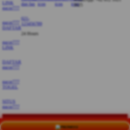
Back to top
gacor777
butuh
unduh aplikasi
we accept
bantuan?
gacor777
hubungi
kami
gacor777
SLOT
Direktorat Jenderal
hubungi
ikuti kami di
gacor777
Perlindungan Konsumen dan
kami
media sosial
LOGIN
Tertib Niaga
Kementerian Perdagangan RI
bantuan
WhatsApp: +62 812 1021
LINK
dan faq
3625
gacor777
021-
gacor777
123456789
DAFTAR
24 Hours
gacor777
LINK
PROMO