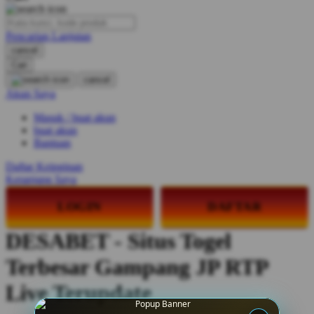
O
Pencarian Lanjutan
Oh Ma Grain
cancel
Okiedog
Cari
cancel
P
Akun Saya
Masuk / buat akun
Peachy
buat akun
Phil & Ted's
Bantuan
Philips Avent
Daftar Keinginan
Keranjang Saya
Pigeon
LOGIN
DAFTAR
Playgro
DESABET - Situs Togel
Poled Global
Terbesar Gampang JP RTP
Ponycycle
Puma
Live Terupdate
Pureats