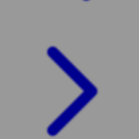
Twistshake
TY Toys
U
V
Veja
Vitaflow
Vtech
W
Waterland
Wellness