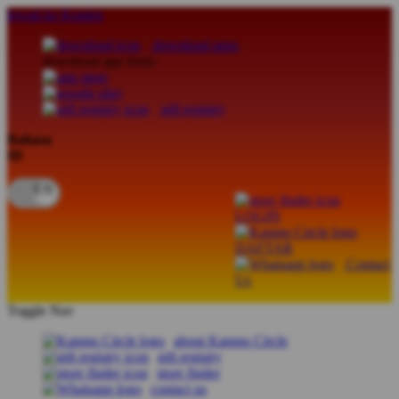
lewati ke Konten
download apps
download app from:
gift registry
Bahasa
ID
LOGIN
DAFTAR
Contact
Us
Toggle Nav
about Kanmo Circle
gift registry
store finder
contact us