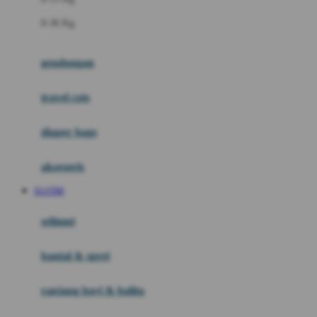
Felt So Sweet
0-36 Kg
Fisher Price
Flipper
gendongan
Friends Of Sally
travel cots
G
diaper bags
Gb
Geko
aksesoris
Graco
SLOT88
Gund
selimut
H
bantal & sprei
Habbie
Haenim
ranjang bayi & balita
Happy Horse