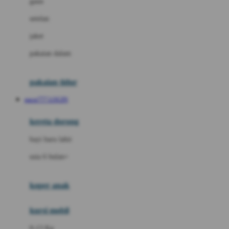
gaun
Dae Organics
setelan
Docare
jaket
Doona
pakaian dalam
Down To Earth
Drew
pakaian tidur
Dr. Brown's
gacor777 LOGIN
E
kereta dorong
ELC
bayi baru lahir
Ergobaby
usia 6 bulan+
Expert Care
koper anak
Ezyroller
kursi mobil
F
0-13 Kg