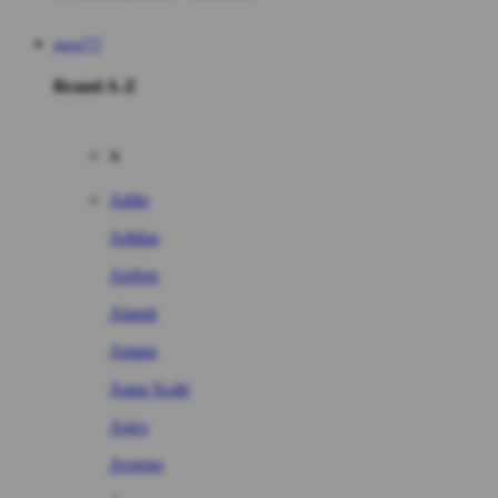
gacor777
Brand A-Z
A
Addo
Adidas
Airfree
Alamii
Amara
Aqua Scale
Asics
Aveeno