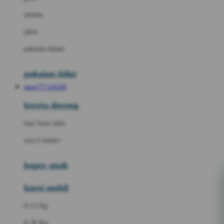
setelan
jaket
pakaian dalam
pakaian tidur
gacor777 LOGIN
kereta dorong
bayi baru lahir
usia 6 bulan+
koper anak
kursi mobil
0-13 Kg
0-36 Kg