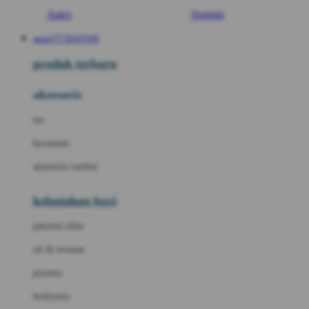
Asics
Aveeno
gacor777 DAFTAR
produk terbaru
aksesoris
tas
kacamata
aksesoris rambut
kebutuhan bayi
pakaian tidur
set & terusan
piyama
bodysuits