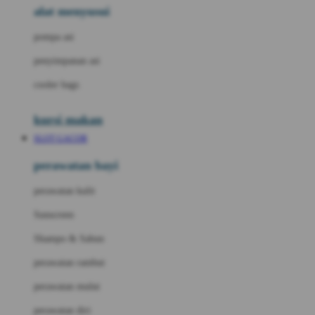
alat menyusui
pompa asi
penyimpanan asi
cooler bags
kursi makan
SLOT GACOR
perawatan bayi
perawatan kulit
Sunscreen
Shampo & Sabun
perawatan rambut
perawatan mulut
perawatan diri