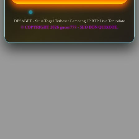
DESABET - Situs Togel Terbesar Gampang JP RTP Live Terupdate
© COPYRIGHT 2026 gacor777 - SEO DON QUIXOTE.