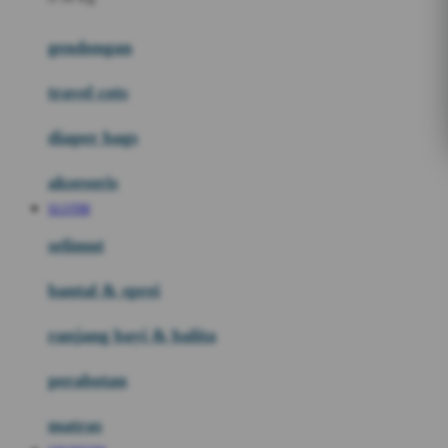
gendongan
travel cots
diaper bags
aksesoris
SLOT88
selimut
bantal & sprei
ranjang bayi & balita
perabotan
matras