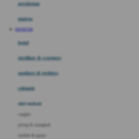
perabotan
Happy Tummy
Hauck
matras
Havaianas
SBOBET88
Hegen
botol
Hot Wheels
sterilizer & warmers
Hybrid
soothers & teethers
I
Inlacta DHA
celemek
Interlac
alat makan
Ivenet
cangkir
J
piring & mangkuk
Jack N Jill
sendok & garpu