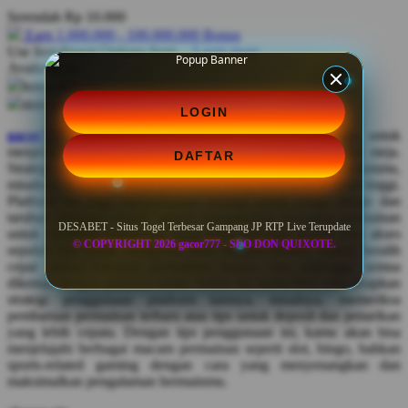
Serendah
Rp 10.000
Q
Earn
1.000.000
-
100.000.000
Bonus
Use Installment Options from
.
Laarn more
QV Baby
Available for :
home delivery
store pickup
R
LOGIN
gacor777
Setelah daftar akun, kamu bisa gunakan tips untuk
Real Shades
menjelajah berbagai permainan kasino, contohnya slot dan meja.
DAFTAR
Strategi ini bisa membantu meningkatkan pengalaman bermainmu,
Red Castle
misalnya dengan memilih permainan yang menawarkan poin tinggi.
Platform ini juga menyediakan strategi untuk usage bingo dan
Ribbon Madness
taruhan olahraga efektif, seperti menganalisis peringkat permainan
DESABET - Situs Togel Terbesar Gampang JP RTP Live Terupdate
untuk membuat keputusan yang lebih hati-hati. Kamu bisa akses
S
© COPYRIGHT 2026 gacor777 - SEO DON QUIXOTE.
sepuluh tips untuk mengelola akun dengan mudah, seperti beralih
cepat antara kategori permainan kasino dan olahraga, semua
Sebamed
dikemas dengan panduan aman. Selain itu, kamu bisa coba terapkan
strategi penggunaan platform lainnya, misalnya, memeriksa
Silver Cross
pembaruan permainan terbaru atau tips untuk deposit dan penarikan
yang lebih cepata. Dengan tips penggunaan ini, kamu akan bisa
Simply Idea
menjelajahi berbagai macam permainan seperti slot, bingo, bahkan
sports-related gaming dengan cara yang menyenangkan dan
Skip Hop
maksimalkan pengalaman bermainmu.
Spectra