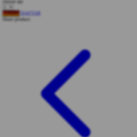
choose qty
Squishmallows
DAFTAR
LOGIN
Starbooks
Share product:
Stick-O
Stokke
Sudocrem
Sumimo
Sunnylife
Sun-Staches
Swimava
T
Tommee Tippee
Trunki
Tutti Bambini