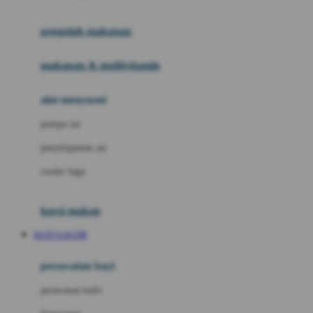
Joie
pengolah makanan
Joolz
Jujube
makanan & multivitamin
K
alat menyusui
Kiddycuts
pompa asi
Kumon
penyimpanan asi
L
cooler bags
Leapfrog
kursi makan
Leclerc
SLOT GACOR
Lee Vierra
Lillebaby
perawatan bayi
Little Bird Told Me
perawatan kulit
Little Miss Janis