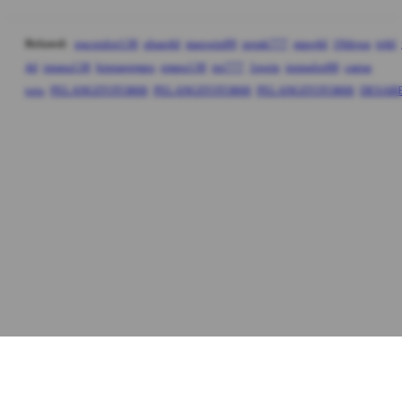
DAFTAR
gacor777
gacor777
TOGEL
SITUS
gacor777
© Copyright gacor777. All Rights Reserved.
Related:
gacorslot138
uban4d
maxwin89
perak777
mpo4d
19dewa
tt4d
4d
istana138
bintangmpo
empu138
ini777
1nwin
instaslot88
capsa
toto
PELANGITOTO888
PELANGITOTO888
PELANGITOTO888
DESAB