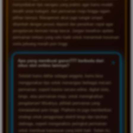
menyediakan tips navigasi yang praktis agar kamu mudah
beralih antar kategori, dari permainan meja hingga ragam
pilihan lainnya. Manajemen akun juga sangat simpel,
ditambah dengan proses deposit dan penarikan cepat agar
pengalaman bermain tetap lancar. Jangan lewatkan update
permainan terbaru yang rutin hadir untuk menambah keseruan
serta peluang meraih poin tinggi.
Apa yang membuat gacor777 berbeda dari
+
situs slot online lainnya?
Setelah kamu daftar sebagai anggota, kamu bisa
menggunakan tips untuk menavigasi berbagai macam
permainan, seperti kasino secara online, digital slots,
bingo, atau permainan meja, untuk meningkatkan
pengalaman! Misalnya, pilihlah permainan yang
menawarkan poin tinggi. Platform ini juga memberikan
strategi untuk penggunaan efektif bingo dan taruhan
olahraga, seperti menganalisis peringkat permainan
untuk membuat keputusan yang lebih baik. Selain itu,