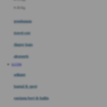
Felt So Sweet
0-36 Kg
Fisher Price
Flipper
gendongan
Friends Of Sally
travel cots
G
diaper bags
Gb
Geko
aksesoris
Graco
SLOT88
Gund
selimut
H
bantal & sprei
Habbie
Haenim
ranjang bayi & balita
Happy Horse