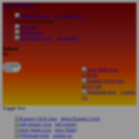
lewati ke Konten
download apps
download app from:
gift registry
Bahasa
ID
LOGIN
DAFTAR
Contact
Us
Toggle Nav
about Kanmo Circle
gift registry
store finder
contact us