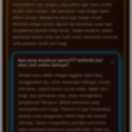
menyediakan tips navigasi yang praktis agar kamu mudah
beralih antar kategori, dari permainan meja hingga ragam
pilihan lainnya. Manajemen akun juga sangat simpel,
ditambah dengan proses deposit dan penarikan cepat agar
pengalaman bermain tetap lancar. Jangan lewatkan update
permainan terbaru yang rutin hadir untuk menambah keseruan
serta peluang meraih poin tinggi.
Apa yang membuat gacor777 berbeda dari
+
situs slot online lainnya?
Setelah kamu daftar sebagai anggota, kamu bisa
menggunakan tips untuk menavigasi berbagai macam
permainan, seperti kasino secara online, digital slots,
bingo, atau permainan meja, untuk meningkatkan
pengalaman! Misalnya, pilihlah permainan yang
menawarkan poin tinggi. Platform ini juga memberikan
strategi untuk penggunaan efektif bingo dan taruhan
olahraga, seperti menganalisis peringkat permainan
untuk membuat keputusan yang lebih baik. Selain itu,