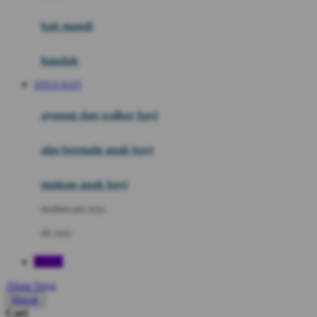
Mini Monkey
Moby
bak mandi
Momami
handuk
Mothercare
SITUS SLOT
Mustela
ayunan dan walker bayi
My Buddy Tag
My K
alas bermain anak bayi
N
mainan anak bayi
Naif
mothercare toys
Nike
elc toys
Nordic Natural
SLOT
Nuby
Akun Saya
Nuna
Masuk
Cari