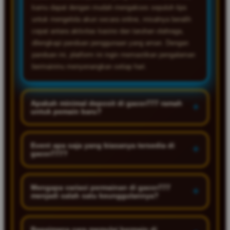
kamu dapat dengan mudah mengakses sepuluh tips
untuk mengelola akun secara online, misalnya beralih
cepat antara aktivitas kasino dan taruhan olahraga,
dilengkapi panduan penggunaan yang aman. Dengan
panduan ini, platform ini ingin memastikan pengalaman
bermainmu menyenangkan setiap hari.
Apakah minimal deposit di gacor777 ramah
+
untuk pemain baru?
Setelah kamu mendaftar sebagai anggota baru, kamu
bisa menggunakan platform ini secara efektif. Misalnya,
Event apa saja yang biasanya tersedia di
+
gacor777?
kamu bisa browsing berbagai macam permainan seperti
kasino, slots, bola, atau bingo. Untuk mendapatkan
Setelah register sebagai anggota baru, kamu bisa
pengalaman bermain yang lebih optimal, coba
menggunakan tips untuk menavigasi beragam
Mengapa variasi permainan di gacor777
perhatikan tips dan strategi yang tersedia. Platform ini
+
menjadi salah satu keunggulannya?
permainan yang tersedia, contohnya dengan memilih
juga menyediakan panduan untuk mengelola akunmu
game slot yang menawarkan poin tinggi atau mencoba
dengan baik. Bagi pemain baru, kamu dapat mengikuti
Setelah mendaftar sebagai anggota, Anda dapat
permainan meja baru untuk mengoptimalkan
sepuluh cara praktis untuk mengoptimalkan
menggunakan berbagai tips untuk memaksimalkan
Bagaimana cara memulai bermain di