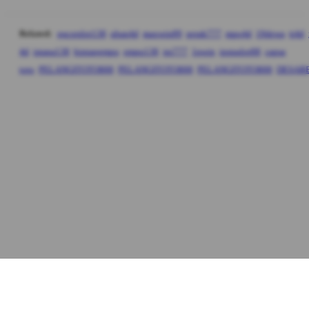
DAFTAR
gacor777
gacor777
TOGEL
SITUS
gacor777
© Copyright gacor777. All Rights Reserved.
Related:
gacorslot138
uban4d
maxwin89
perak777
mpo4d
19dewa
tt4d
4d
istana138
bintangmpo
empu138
ini777
1nwin
instaslot88
capsa
toto
PELANGITOTO888
PELANGITOTO888
PELANGITOTO888
DESAB