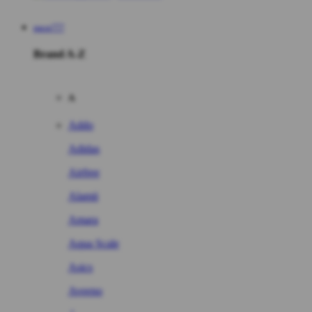
gacor777
Brand A-Z
A
Addo
Adidas
Airfree
Alamii
Amara
Aqua Scale
Asics
Aveeno