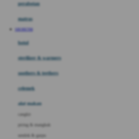
perabotan
Happy Tummy
Hauck
matras
Havaianas
SBOBET88
Hegen
botol
Hot Wheels
sterilizer & warmers
Hybrid
soothers & teethers
I
Inlacta DHA
celemek
Interlac
alat makan
Ivenet
cangkir
J
piring & mangkuk
Jack N Jill
sendok & garpu