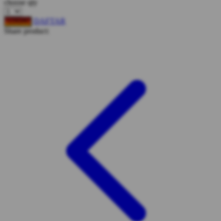
choose qty
Squishmallows
DAFTAR
LOGIN
Starbooks
Share product:
Stick-O
Stokke
Sudocrem
Sumimo
Sunnylife
Sun-Staches
Swimava
T
Tommee Tippee
Trunki
Tutti Bambini