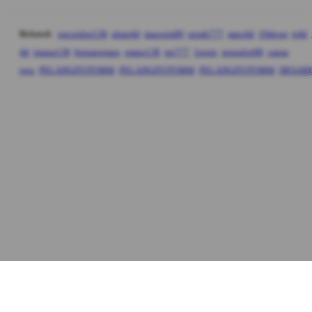
DAFTAR
gacor777
gacor777
TOGEL
SITUS
gacor777
© Copyright gacor777. All Rights Reserved.
Related:
gacorslot138
uban4d
maxwin89
perak777
mpo4d
19dewa
tt4d
4d
istana138
bintangmpo
empu138
ini777
1nwin
instaslot88
capsa
toto
PELANGITOTO888
PELANGITOTO888
PELANGITOTO888
DESAB