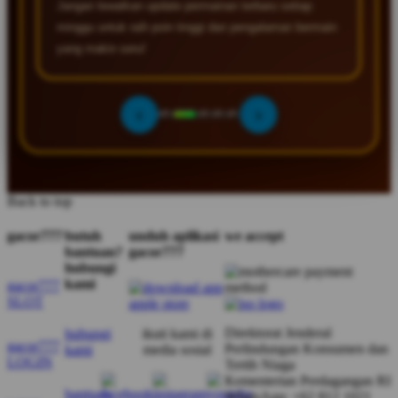
keputusan yang lebih bijak dalam bertaruh. Pengguna
dapat dengan mudah mengakses sepuluh tips untuk
mengelola akun mereka, seperti cara beralih cepat
antara kategori casino dan olahraga lewat aplikasi,
serta panduan tentang keamanan saat bermain. Ada
pula tips untuk deposit, penghasilan poin, atau
withdraw yang lebih efisien, serta update permainan
terbaru yang bisa dicoba secara gratis. Dengan tips
penggunaan yang tersedia, platform ini bertujuan
menjadikan pengalaman dalam menjelajahi berbagai
macam permainan seperti slot, bingo, dan taruhan
olahraga menjadi lebih mudah dan menyenangkan bagi
setiap penggunannya.
‹
›