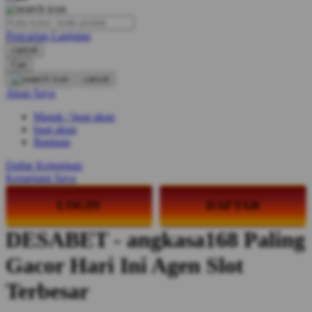
O
Pencarian Lanjutan
Oh Ma Grain
cancel
Okiedog
Cari
cancel
P
Akun Saya
Masuk / buat akun
Peachy
buat akun
Phil & Ted's
Bantuan
Philips Avent
Daftar Keinginan
Keranjang Saya
Pigeon
LOGIN
DAFTAR
Playgro
DESABET - angkasa168 Paling
Poled Global
Gacor Hari Ini Agen Slot
Ponycycle
Puma
Terbesar
Pureats