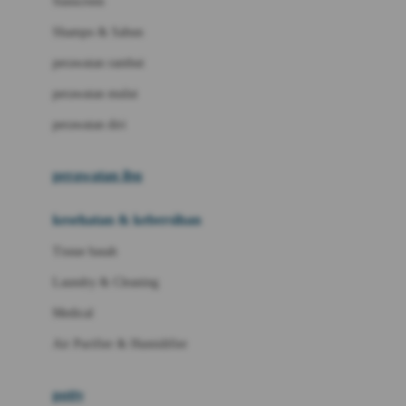
Sunscreen
London Taxi
Shampo & Sabun
Love To Dream
perawatan rambut
perawatan mulut
M
perawatan diri
Magformers
Mama's Choice
perawatan ibu
Mamas&Papas
kesehatan & kebersihan
Mamaway
Tissue basah
Maxi Cosi
Laundry & Cleaning
Megabloks
Medical
Micro
Air Purifier & Humidifier
MiDeer
Mimi & Lula
potty