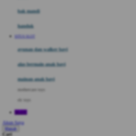
Mini Monkey
Moby
bak mandi
Momami
handuk
Mothercare
SITUS SLOT
Mustela
ayunan dan walker bayi
My Buddy Tag
My K
alas bermain anak bayi
N
mainan anak bayi
Naif
mothercare toys
Nike
elc toys
Nordic Natural
SLOT
Nuby
Akun Saya
Nuna
Masuk
Cari