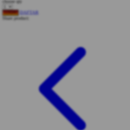
choose qty
Squishmallows
DAFTAR
LOGIN
Starbooks
Share product:
Stick-O
Stokke
Sudocrem
Sumimo
Sunnylife
Sun-Staches
Swimava
T
Tommee Tippee
Trunki
Tutti Bambini