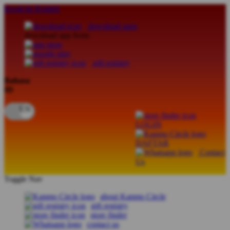
lewati ke Konten
download apps
download app from:
gift registry
Bahasa
ID
LOGIN
DAFTAR
Contact
Us
Toggle Nav
about Kanmo Circle
gift registry
store finder
contact us