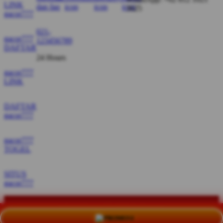
Back to top
gacor777
butuh
unduh aplikasi
we accept
bantuan?
gacor777
hubungi
kami
gacor777
SLOT
Direktorat Jenderal
hubungi
ikuti kami di
gacor777
Perlindungan Konsumen dan
kami
media sosial
LOGIN
Tertib Niaga
Kementerian Perdagangan RI
bantuan
WhatsApp: +62 812 1021
LINK
dan faq
3625
gacor777
021-
gacor777
123456789
DAFTAR
24 Hours
gacor777
LINK
PROMO