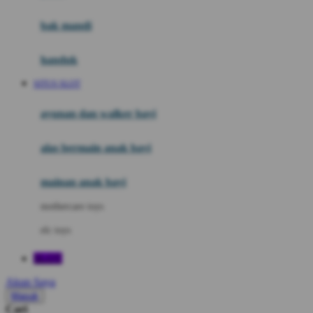
Mini Monkey
Moby
bak mandi
Momami
handuk
Mothercare
SITUS SLOT
Mustela
ayunan dan walker bayi
My Buddy Tag
My K
alas bermain anak bayi
N
mainan anak bayi
Naif
mothercare toys
Nike
elc toys
Nordic Natural
SLOT
Nuby
Akun Saya
Nuna
Masuk
Cari