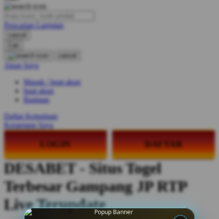
O
Pencarian Lanjutan
Oh Ma Grain
cancel
Okiedog
Cari
cancel
P
Akun Saya
Masuk / buat akun
Peachy
buat akun
Phil & Ted's
Bantuan
Philips Avent
Daftar Keinginan
Keranjang Saya
Pigeon
LOGIN
DAFTAR
Playgro
DESABET - Situs Togel
Poled Global
Terbesar Gampang JP RTP
Ponycycle
Puma
Live Terupdate
Pureats