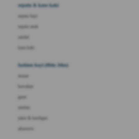
Beauty Barn
sepatu & kaus kaki
Bio Oil
sepatu bayi
Biolane
sepatu anak
Bite Fighters
sandal
Bizzi Growin
kaus kaki
Blackmores
fashion bayi (0bln-3thn)
Blooming Marvellous
atasan
Bonnels
bawahan
Bravado
gaun
Bruder
setelan
Brush Baby
jaket & kardigan
Buds Organics
aksesoris
Bugaboo