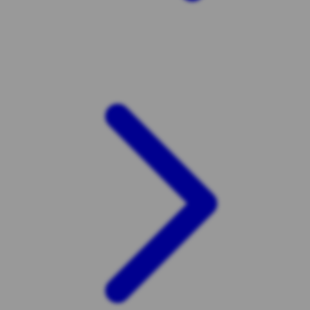
Twistshake
TY Toys
U
V
Veja
Vitaflow
Vtech
W
Waterland
Wellness