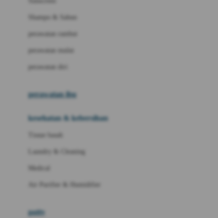
Sunscreen
London Taxi
Shampo & Sabun
Love To Dream
perawatan rambut
perawatan mulut
M
perawatan diri
Magformers
Mama's Choice
perawatan ibu
Mamas&Papas
kesehatan & kebersihan
Mamaway
Tissue basah
Maxi Cosi
Laundry & Cleaning
Megabloks
Medical
Micro
Air Purifier & Humidifier
MiDeer
Mimi & Lula
potty