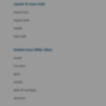
Beauty Barn
sepatu & kaus kaki
Bio Oil
sepatu bayi
Biolane
sepatu anak
Bite Fighters
sandal
Bizzi Growin
kaus kaki
Blackmores
fashion bayi (0bln-3thn)
Blooming Marvellous
atasan
Bonnels
bawahan
Bravado
gaun
Bruder
setelan
Brush Baby
jaket & kardigan
Buds Organics
aksesoris
Bugaboo