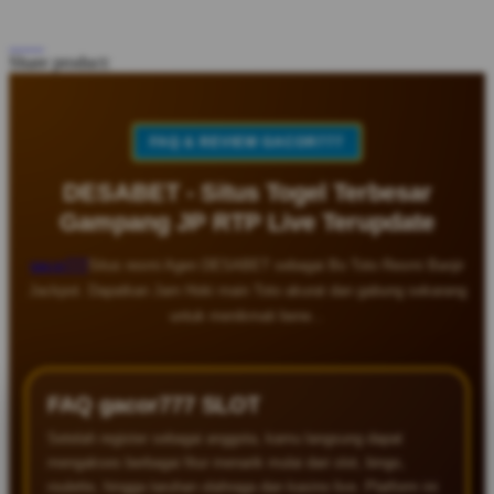
Share product:
FAQ & REVIEW GACOR777
DESABET - Situs Togel Terbesar
Gampang JP RTP Live Terupdate
gacor777
Situs resmi Agen DESABET sebagai Bo Toto Resmi Banjir
Jackpot. Dapatkan Jam Hoki main Toto akurat dan gabung sekarang
untuk menikmati bene...
FAQ gacor777 SLOT
Setelah register sebagai anggota, kamu langsung dapat
mengakses berbagai fitur menarik mulai dari slot, bingo,
roulette, hingga taruhan olahraga dan kasino live. Platform ini