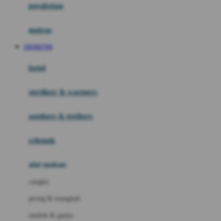
perabotan
Happy Tummy
Hauck
matras
Havaianas
SBOBET88
Hegen
botol
Hot Wheels
sterilizer & warmers
Hybrid
soothers & teethers
I
Inlacta DHA
celemek
Interlac
alat makan
Ivenet
cangkir
J
piring & mangkuk
Jack N Jill
sendok & garpu