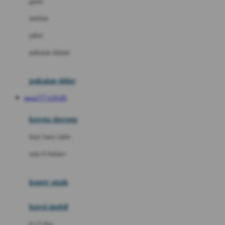
gaun
Dae Organics
setelan
Docare
jaket
Doona
pakaian dalam
Down To Earth
Drew
pakaian tidur
Dr. Brown's
gacor777 LOGIN
E
kereta dorong
ELC
bayi baru lahir
Ergobaby
usia 6 bulan+
Expert Care
koper anak
Ezyroller
kursi mobil
F
0-13 Kg