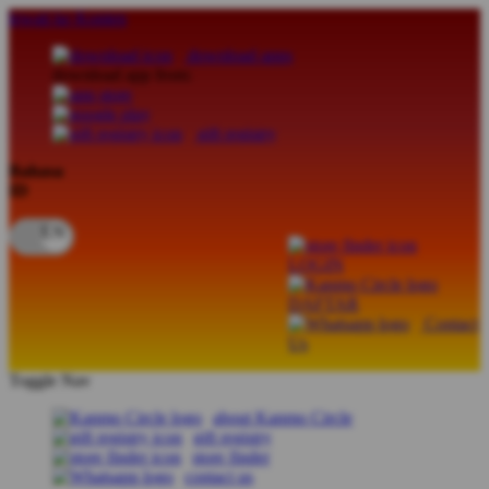
lewati ke Konten
download apps
download app from:
gift registry
Bahasa
ID
LOGIN
DAFTAR
Contact
Us
Toggle Nav
about Kanmo Circle
gift registry
store finder
contact us