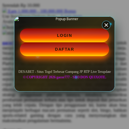
Serendah
Rp 10.000
Q
Earn
1.000.000
-
100.000.000
Bonus
Use Installment Options from
.
Laarn more
QV Baby
Available for :
home delivery
store pickup
R
LOGIN
gacor777
Setelah daftar akun, kamu bisa gunakan tips untuk
Real Shades
menjelajah berbagai permainan kasino, contohnya slot dan meja.
DAFTAR
Strategi ini bisa membantu meningkatkan pengalaman bermainmu,
Red Castle
misalnya dengan memilih permainan yang menawarkan poin tinggi.
Platform ini juga menyediakan strategi untuk usage bingo dan
Ribbon Madness
taruhan olahraga efektif, seperti menganalisis peringkat permainan
DESABET - Situs Togel Terbesar Gampang JP RTP Live Terupdate
untuk membuat keputusan yang lebih hati-hati. Kamu bisa akses
S
© COPYRIGHT 2026 gacor777 - SEO DON QUIXOTE.
sepuluh tips untuk mengelola akun dengan mudah, seperti beralih
cepat antara kategori permainan kasino dan olahraga, semua
Sebamed
dikemas dengan panduan aman. Selain itu, kamu bisa coba terapkan
strategi penggunaan platform lainnya, misalnya, memeriksa
Silver Cross
pembaruan permainan terbaru atau tips untuk deposit dan penarikan
yang lebih cepata. Dengan tips penggunaan ini, kamu akan bisa
Simply Idea
menjelajahi berbagai macam permainan seperti slot, bingo, bahkan
sports-related gaming dengan cara yang menyenangkan dan
Skip Hop
maksimalkan pengalaman bermainmu.
Spectra