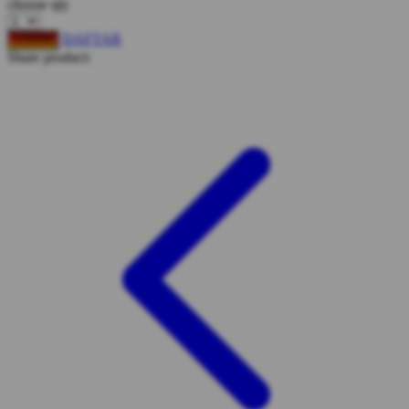
choose qty
Squishmallows
DAFTAR
LOGIN
Starbooks
Share product:
Stick-O
Stokke
Sudocrem
Sumimo
Sunnylife
Sun-Staches
Swimava
T
Tommee Tippee
Trunki
Tutti Bambini