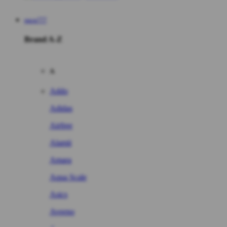
gacor777
Brand A-Z
A
Addo
Adidas
Airfree
Alamii
Amara
Aqua Scale
Asics
Aveeno