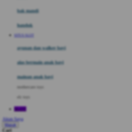
Mini Monkey
Moby
bak mandi
Momami
handuk
Mothercare
SITUS SLOT
Mustela
ayunan dan walker bayi
My Buddy Tag
My K
alas bermain anak bayi
N
mainan anak bayi
Naif
mothercare toys
Nike
elc toys
Nordic Natural
SLOT
Nuby
Akun Saya
Nuna
Masuk
Cari