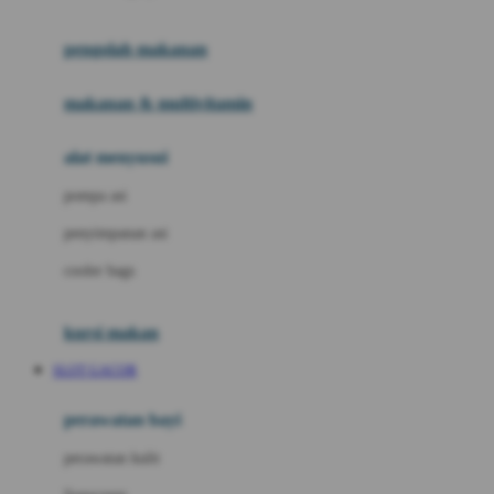
Joie
pengolah makanan
Joolz
Jujube
makanan & multivitamin
K
alat menyusui
Kiddycuts
pompa asi
Kumon
penyimpanan asi
L
cooler bags
Leapfrog
kursi makan
Leclerc
SLOT GACOR
Lee Vierra
Lillebaby
perawatan bayi
Little Bird Told Me
perawatan kulit
Little Miss Janis