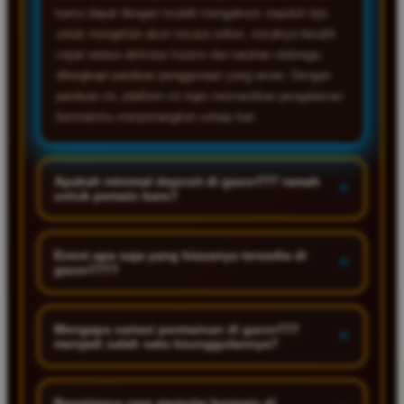
kamu dapat dengan mudah mengakses sepuluh tips
untuk mengelola akun secara online, misalnya beralih
cepat antara aktivitas kasino dan taruhan olahraga,
dilengkapi panduan penggunaan yang aman. Dengan
panduan ini, platform ini ingin memastikan pengalaman
bermainmu menyenangkan setiap hari.
Apakah minimal deposit di gacor777 ramah
+
untuk pemain baru?
Setelah kamu mendaftar sebagai anggota baru, kamu
bisa menggunakan platform ini secara efektif. Misalnya,
Event apa saja yang biasanya tersedia di
+
gacor777?
kamu bisa browsing berbagai macam permainan seperti
kasino, slots, bola, atau bingo. Untuk mendapatkan
Setelah register sebagai anggota baru, kamu bisa
pengalaman bermain yang lebih optimal, coba
menggunakan tips untuk menavigasi beragam
Mengapa variasi permainan di gacor777
perhatikan tips dan strategi yang tersedia. Platform ini
+
menjadi salah satu keunggulannya?
permainan yang tersedia, contohnya dengan memilih
juga menyediakan panduan untuk mengelola akunmu
game slot yang menawarkan poin tinggi atau mencoba
dengan baik. Bagi pemain baru, kamu dapat mengikuti
Setelah mendaftar sebagai anggota, Anda dapat
permainan meja baru untuk mengoptimalkan
sepuluh cara praktis untuk mengoptimalkan
menggunakan berbagai tips untuk memaksimalkan
Bagaimana cara memulai bermain di