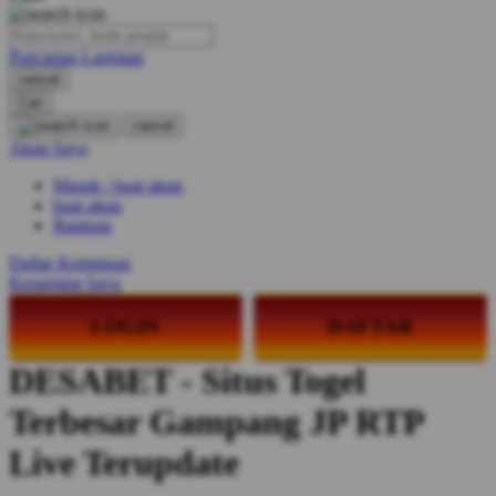
O
Pencarian Lanjutan
Oh Ma Grain
cancel
Okiedog
Cari
cancel
P
Akun Saya
Masuk / buat akun
Peachy
buat akun
Phil & Ted's
Bantuan
Philips Avent
Daftar Keinginan
Keranjang Saya
Pigeon
LOGIN
DAFTAR
Playgro
DESABET - Situs Togel
Poled Global
Terbesar Gampang JP RTP
Ponycycle
Puma
Live Terupdate
Pureats