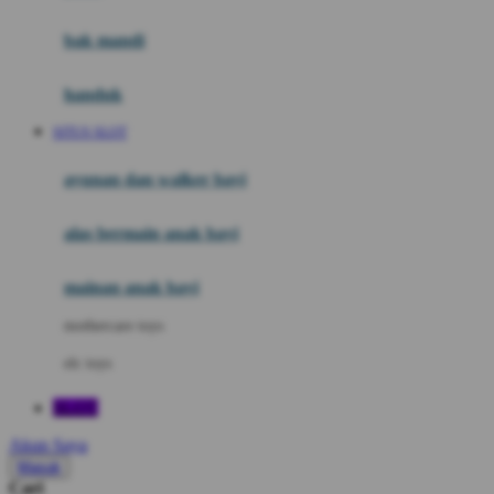
Mini Monkey
Moby
bak mandi
Momami
handuk
Mothercare
SITUS SLOT
Mustela
ayunan dan walker bayi
My Buddy Tag
My K
alas bermain anak bayi
N
mainan anak bayi
Naif
mothercare toys
Nike
elc toys
Nordic Natural
SLOT
Nuby
Akun Saya
Nuna
Masuk
Cari