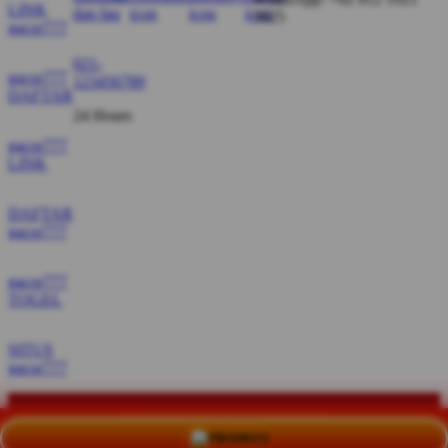
Back to top
gacor777
butuh
unduh aplikasi
we accept
bantuan?
gacor777
hubungi
kami
gacor777
SLOT
Direktorat Jenderal
hubungi
ikuti kami di
gacor777
Perlindungan Konsumen dan
kami
media sosial
LOGIN
Tertib Niaga
Kementerian Perdagangan RI
bantuan
WhatsApp: +62 812 1021
LINK
dan faq
3625
gacor777
021-
gacor777
123456789
DAFTAR
24 Hours
gacor777
LINK
PROMO