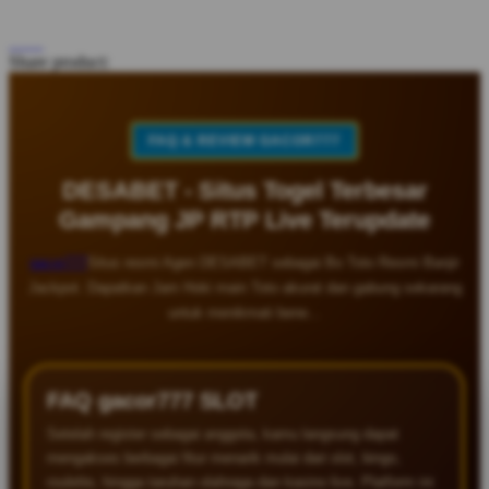
Share product:
FAQ & REVIEW GACOR777
DESABET - Situs Togel Terbesar
Gampang JP RTP Live Terupdate
gacor777
Situs resmi Agen DESABET sebagai Bo Toto Resmi Banjir
Jackpot. Dapatkan Jam Hoki main Toto akurat dan gabung sekarang
untuk menikmati bene...
FAQ gacor777 SLOT
Setelah register sebagai anggota, kamu langsung dapat
mengakses berbagai fitur menarik mulai dari slot, bingo,
roulette, hingga taruhan olahraga dan kasino live. Platform ini