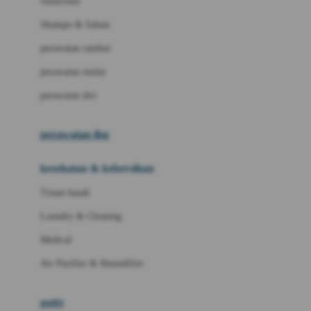
Sunscreen
London Taxi
Shampo & Sabun
Love To Dream
perawatan rambut
perawatan mulut
M
perawatan diri
Magformers
Mama's Choice
perawatan ibu
Mamas&Papas
kesehatan & kebersihan
Mamaway
Tissue basah
Maxi Cosi
Laundry & Cleaning
Megabloks
Medical
Micro
Air Purifier & Humidifier
MiDeer
Mimi & Lula
potty