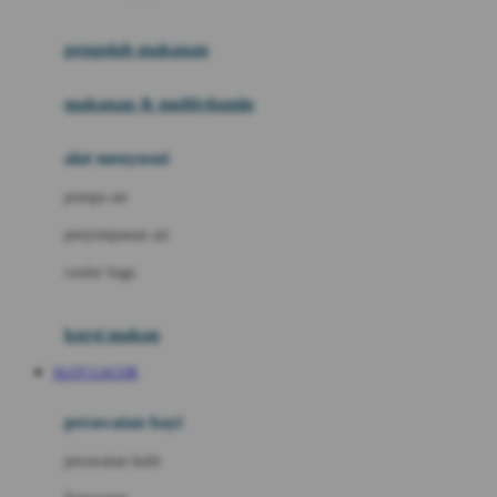
Joie
pengolah makanan
Joolz
Jujube
makanan & multivitamin
K
alat menyusui
Kiddycuts
pompa asi
Kumon
penyimpanan asi
L
cooler bags
Leapfrog
kursi makan
Leclerc
SLOT GACOR
Lee Vierra
Lillebaby
perawatan bayi
Little Bird Told Me
perawatan kulit
Little Miss Janis