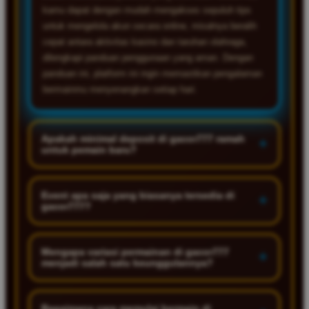
kamu dapat dengan mudah mengakses sepuluh tips
untuk mengelola akun secara online, misalnya beralih
cepat antara aktivitas kasino dan taruhan olahraga,
dilengkapi panduan penggunaan yang aman. Dengan
panduan ini, platform ini ingin memastikan pengalaman
bermainmu menyenangkan setiap hari.
Apakah minimal deposit di gacor777 ramah
+
untuk pemain baru?
Setelah kamu mendaftar sebagai anggota baru, kamu
bisa menggunakan platform ini secara efektif. Misalnya,
Event apa saja yang biasanya tersedia di
+
gacor777?
kamu bisa browsing berbagai macam permainan seperti
kasino, slots, bola, atau bingo. Untuk mendapatkan
Setelah register sebagai anggota baru, kamu bisa
pengalaman bermain yang lebih optimal, coba
menggunakan tips untuk menavigasi beragam
Mengapa variasi permainan di gacor777
perhatikan tips dan strategi yang tersedia. Platform ini
+
menjadi salah satu keunggulannya?
permainan yang tersedia, contohnya dengan memilih
juga menyediakan panduan untuk mengelola akunmu
game slot yang menawarkan poin tinggi atau mencoba
dengan baik. Bagi pemain baru, kamu dapat mengikuti
Setelah mendaftar sebagai anggota, Anda dapat
permainan meja baru untuk mengoptimalkan
sepuluh cara praktis untuk mengoptimalkan
menggunakan berbagai tips untuk memaksimalkan
Bagaimana cara memulai bermain di