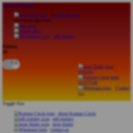
lewati ke Konten
download apps
download app from:
gift registry
Bahasa
ID
LOGIN
DAFTAR
Contact
Us
Toggle Nav
about Kanmo Circle
gift registry
store finder
contact us