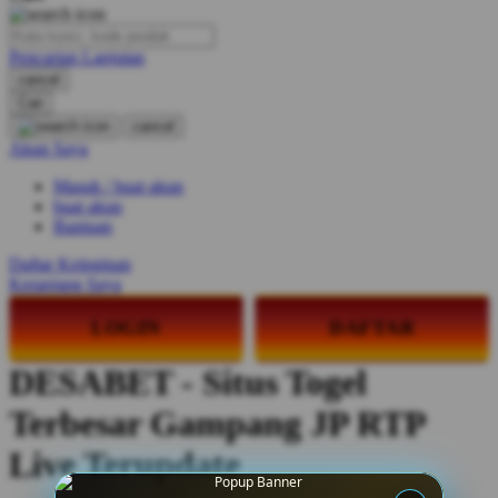
O
Pencarian Lanjutan
Oh Ma Grain
cancel
Okiedog
Cari
cancel
P
Akun Saya
Masuk / buat akun
Peachy
buat akun
Phil & Ted's
Bantuan
Philips Avent
Daftar Keinginan
Keranjang Saya
Pigeon
LOGIN
DAFTAR
Playgro
DESABET - Situs Togel
Poled Global
Terbesar Gampang JP RTP
Ponycycle
Puma
Live Terupdate
Pureats