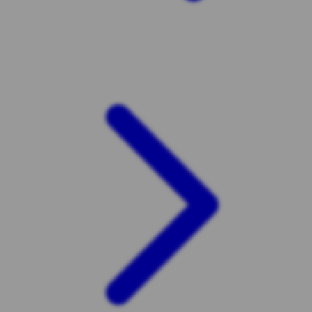
Twistshake
TY Toys
U
V
Veja
Vitaflow
Vtech
W
Waterland
Wellness