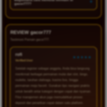
strateginya. Platform ini juga menyediakan strategi
+
penggunaan platform, misalnya dengan cara cepat
gacor777?
pengalaman Anda dengan platform. Misalnya, pelajari
khusus untuk penggunaan bingo dan taruhan olahraga,
beralih antar kategori permainan sesuai minatmu.
cara menavigasi beragam pilihan game seperti slot dan
misalnya dengan menganalisis peringkat permainan
Setelah pendaftaran selesai, anggota baru dapat
Selain itu, kamu bisa memanfaatkan fitur-fitur online
permainan meja untuk menemukan yang sesuai dengan
untuk membuat keputusan yang lebih tepat. Selain itu,
memanfaatkan tips agar pengalaman platform semakin
yang tersedia seperti cek update terbaru dan tips untuk
preferensi Anda. Selain itu, platforms ini menyediakan
kamu bisa mempelajari sepuluh tips untuk mengelola
optimal. Misalnya, selain memilih permainan yang
deposit dan penarikan yang lebih cepat dan aman.
strategi untuk pengelolaan akun berupa tips seperti
akun secara efektif, seperti beralih cepat antar kategori
sesuai dengan tingkat keahlian, juga tersedia strategi
cepat beralih antar kategori permainan, baik kasino atau
REVIEW gacor777
permainan kasino dan aktivitas olahraga, serta
untuk pengelolaan poin yang efektif dalam berbagai
olahraga, dengan sistem keamanan terjamin. Dalam
memastikan keamanan dalam proses deposit dan
Testimoni Pemain gacor777.
kategori seperti slot, bingo dan permainan meja. Untuk
navigasi platform, Anda bisa mengikuti sepuluh cara
penarikan. Dengan menggunakan platform ini, kamu
memaksimalkan aktivitas olahraga, pengguna bisa
praktis untuk meningkatkan pengalaman bermain,
dapat mendapatkan pengalaman bermain yang lebih
mempelajari tips analisis peringkat tim atau memeriksa
seperti mempelajari cara memeriksa pembaruan
penuh tantangan dan menyenangkan.
dina
pembaruan berita terbaru dalam dunia olahraga. Jangan
permainan terbaru atau tips untuk deposit dan
lupa, platform ini menyediakan tips untuk mengelola
Verified User
penarikan yang lebih cepat. Ingat, dengan memahami
akun dengan aman, seperti cara cepat beralih antara
platform ini—dari fitur manajemen akun hingga strategi
game casino, tarutan sports, dan aktivitas lain.
dalam pemilihan game—Anda dapat menjadikan setiap
sesi bermain lebih menyenangkan dan bermanfaat.