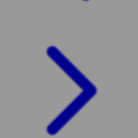
Twistshake
TY Toys
U
V
Veja
Vitaflow
Vtech
W
Waterland
Wellness