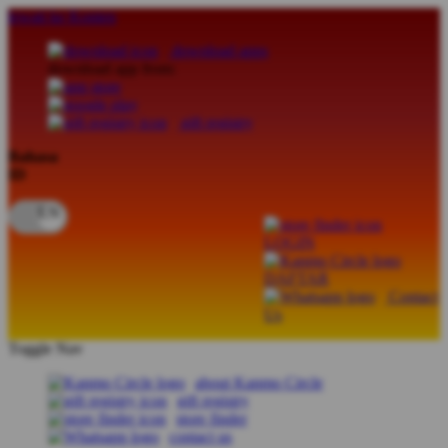
lewati ke Konten
download apps
download app from:
gift registry
Bahasa
ID
LOGIN
DAFTAR
Contact
Us
Toggle Nav
about Kanmo Circle
gift registry
store finder
contact us