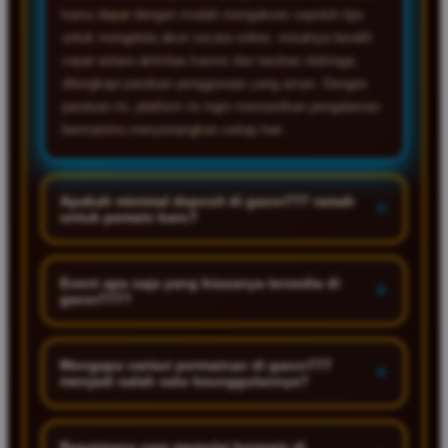
kamu dapat dengan mudah mengakses sepuluh tips
untuk mengelola akun secara online, misalnya beralih
cepat antara aktivitas kasino dan taruhan olahraga,
dilengkapi panduan penggunaan yang aman. Dengan
panduan ini, platform ini ingin memastikan pengalaman
bermainmu menyenangkan setiap hari.
Apakah minimal deposit di gacor777 ramah
+
untuk pemain baru?
Setelah kamu mendaftar sebagai anggota baru, kamu
bisa menggunakan platform ini secara efektif. Misalnya,
Event apa saja yang biasanya tersedia di
+
gacor777?
kamu bisa browsing berbagai macam permainan seperti
kasino, slots, bola, atau bingo. Untuk mendapatkan
Setelah register sebagai anggota baru, kamu bisa
pengalaman bermain yang lebih optimal, coba
menggunakan tips untuk menavigasi beragam
Mengapa variasi permainan di gacor777
perhatikan tips dan strategi yang tersedia. Platform ini
+
menjadi salah satu keunggulannya?
permainan yang tersedia, contohnya dengan memilih
juga menyediakan panduan untuk mengelola akunmu
game slot yang menawarkan poin tinggi atau mencoba
dengan baik. Bagi pemain baru, kamu dapat mengikuti
Setelah mendaftar sebagai anggota, Anda dapat
permainan meja baru untuk mengoptimalkan
sepuluh cara praktis untuk mengoptimalkan
menggunakan berbagai tips untuk memaksimalkan
Bagaimana cara memulai bermain di