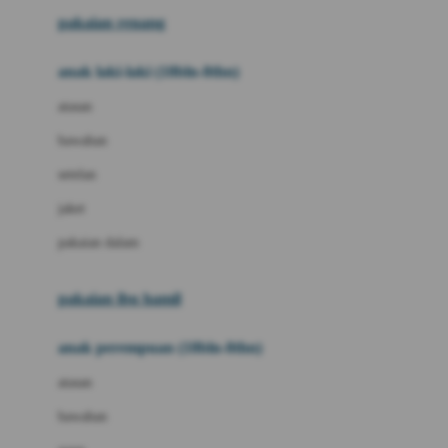
Buggygear
pakaian renang
Bumkins
anak laki-laki (18bln-8thn)
C
atasan
Cetaphil
bawahan
Chicco
setelan
Childlife
jaket
Clevamama
pakaian dalam
Cocolatte
Cottonseeds
pakaian ibu hamil
Cozy N Safe
anak perempuan (18bln-8thn)
Crane
atasan
Cybex
bawahan
D