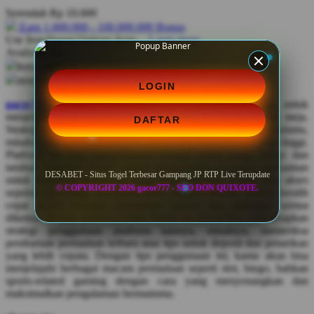
Serendah
Rp 10.000
Q
Earn
1.000.000
-
100.000.000
Bonus
Use Installment Options from
.
Laarn more
QV Baby
Available for :
home delivery
store pickup
R
LOGIN
gacor777
Setelah daftar akun, kamu bisa gunakan tips untuk
Real Shades
menjelajah berbagai permainan kasino, contohnya slot dan meja.
DAFTAR
Strategi ini bisa membantu meningkatkan pengalaman bermainmu,
Red Castle
misalnya dengan memilih permainan yang menawarkan poin tinggi.
Platform ini juga menyediakan strategi untuk usage bingo dan
Ribbon Madness
taruhan olahraga efektif, seperti menganalisis peringkat permainan
DESABET - Situs Togel Terbesar Gampang JP RTP Live Terupdate
untuk membuat keputusan yang lebih hati-hati. Kamu bisa akses
S
© COPYRIGHT 2026 gacor777 - SEO DON QUIXOTE.
sepuluh tips untuk mengelola akun dengan mudah, seperti beralih
cepat antara kategori permainan kasino dan olahraga, semua
Sebamed
dikemas dengan panduan aman. Selain itu, kamu bisa coba terapkan
strategi penggunaan platform lainnya, misalnya, memeriksa
Silver Cross
pembaruan permainan terbaru atau tips untuk deposit dan penarikan
yang lebih cepata. Dengan tips penggunaan ini, kamu akan bisa
Simply Idea
menjelajahi berbagai macam permainan seperti slot, bingo, bahkan
sports-related gaming dengan cara yang menyenangkan dan
Skip Hop
maksimalkan pengalaman bermainmu.
Spectra