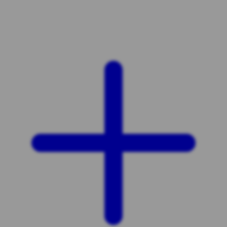
X
Xootz
Y
Yamatoya
Z
Zaxy
Zoggs
0-9
4Moms
59S