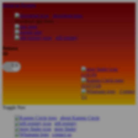
lewati ke Konten
download apps
download app from:
gift registry
Bahasa
ID
LOGIN
DAFTAR
Contact
Us
Toggle Nav
about Kanmo Circle
gift registry
store finder
contact us