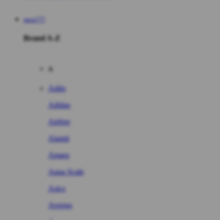
gacor777
Brand A-Z
A
Addo
Adidas
Airfree
Alamii
Amara
Aqua Scale
Asics
Aveeno