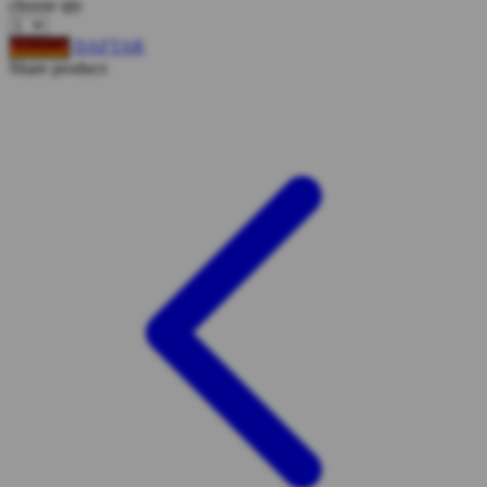
choose qty
Squishmallows
DAFTAR
LOGIN
Starbooks
Share product:
Stick-O
Stokke
Sudocrem
Sumimo
Sunnylife
Sun-Staches
Swimava
T
Tommee Tippee
Trunki
Tutti Bambini