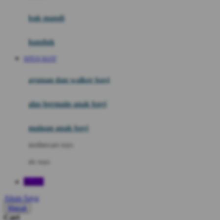
Mini Monkey
Moby
bak mandi
Momami
handuk
Mothercare
SITUS SLOT
Mustela
ayunan dan walker bayi
My Buddy Tag
My K
alas bermain anak bayi
N
mainan anak bayi
Naif
mothercare toys
Nike
elc toys
Nordic Natural
SLOT
Nuby
Akun Saya
Nuna
Masuk
Cari