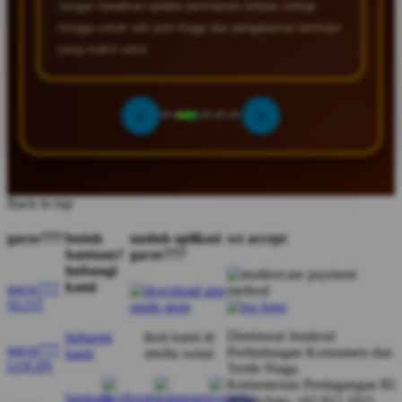
keputusan yang lebih bijak dalam bertaruh. Pengguna
dapat dengan mudah mengakses sepuluh tips untuk
mengelola akun mereka, seperti cara beralih cepat
antara kategori casino dan olahraga lewat aplikasi,
serta panduan tentang keamanan saat bermain. Ada
pula tips untuk deposit, penghasilan poin, atau
withdraw yang lebih efisien, serta update permainan
terbaru yang bisa dicoba secara gratis. Dengan tips
penggunaan yang tersedia, platform ini bertujuan
menjadikan pengalaman dalam menjelajahi berbagai
macam permainan seperti slot, bingo, dan taruhan
olahraga menjadi lebih mudah dan menyenangkan bagi
setiap penggunannya.
‹
›