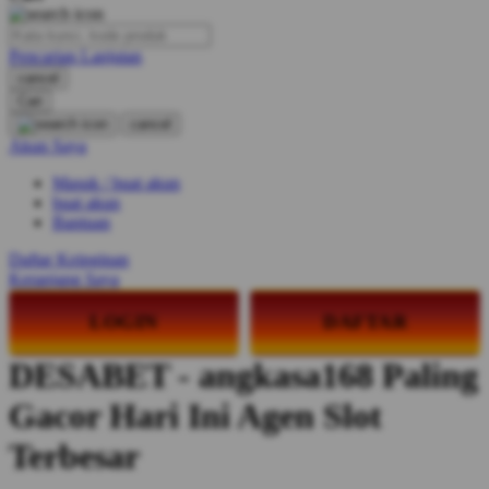
O
Pencarian Lanjutan
Oh Ma Grain
cancel
Okiedog
Cari
cancel
P
Akun Saya
Masuk / buat akun
Peachy
buat akun
Phil & Ted's
Bantuan
Philips Avent
Daftar Keinginan
Keranjang Saya
Pigeon
LOGIN
DAFTAR
Playgro
DESABET - angkasa168 Paling
Poled Global
Gacor Hari Ini Agen Slot
Ponycycle
Puma
Terbesar
Pureats