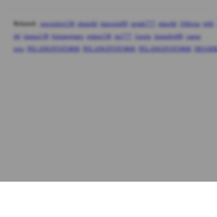
DAFTAR
gacor777
gacor777
TOGEL
SITUS
gacor777
© Copyright gacor777. All Rights Reserved.
Related:
gacorslot138
uban4d
maxwin89
perak777
mpo4d
19dewa
tt4d
4d
istana138
bintangmpo
empu138
ini777
1nwin
instaslot88
capsa
toto
PELANGITOTO888
PELANGITOTO888
PELANGITOTO888
DESAB