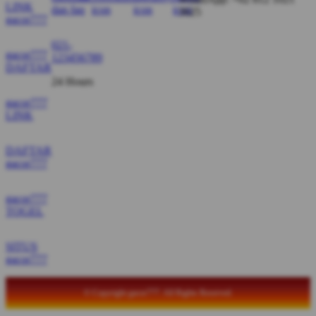
Back to top
gacor777
butuh
unduh aplikasi
we accept
bantuan?
gacor777
hubungi
kami
gacor777
SLOT
Direktorat Jenderal
hubungi
ikuti kami di
gacor777
Perlindungan Konsumen dan
kami
media sosial
LOGIN
Tertib Niaga
Kementerian Perdagangan RI
bantuan
WhatsApp: +62 812 1021
LINK
dan faq
3625
gacor777
021-
gacor777
123456789
DAFTAR
24 Hours
gacor777
LINK