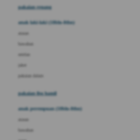
Buggygear
pakaian renang
Bumkins
anak laki-laki (18bln-8thn)
C
atasan
Cetaphil
bawahan
Chicco
setelan
Childlife
jaket
Clevamama
pakaian dalam
Cocolatte
Cottonseeds
pakaian ibu hamil
Cozy N Safe
anak perempuan (18bln-8thn)
Crane
atasan
Cybex
bawahan
D