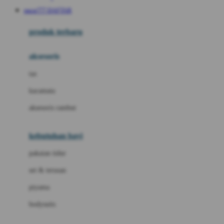
Awan
gacor777 DAFTAR
Azetabio
produk terbaru
B
aksesoris
Baabaasheepz
tas
Babiators
kacamata
Baby Dove
aksesoris rambut
Baby Jogger
Baby Rovega
kebutuhan bayi
Babybee
pakaian tidur
Banana Boat
set & terusan
Banz
piyama
Barbie
bodysuits
Beaba