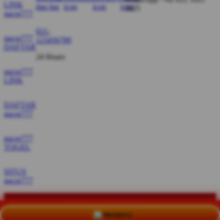
Back to top
gacor777
butuh
unduh aplikasi
we accept
bantuan?
gacor777
hubungi
kami
gacor777
SLOT
Direktorat Jenderal
hubungi
ikuti kami di
gacor777
Perlindungan Konsumen dan
kami
media sosial
LOGIN
Tertib Niaga
Kementerian Perdagangan RI
bantuan
WhatsApp: +62 812 1021
LINK
dan faq
3625
gacor777
021-
gacor777
123456789
DAFTAR
24 Hours
gacor777
LINK
PROMO