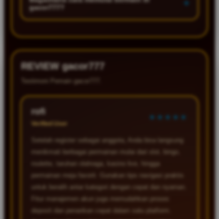
strateginya. Platform ini juga menyediakan strategi
+
penggunaan platform, misalnya dengan cara cepat
gacor777?
pengalaman Anda dengan platform. Misalnya, pelajari
khusus untuk penggunaan bingo dan taruhan olahraga,
beralih antar kategori permainan sesuai minatmu.
cara menavigasi beragam pilihan game seperti slot dan
misalnya dengan menganalisis peringkat permainan
Setelah pendaftaran selesai, anggota baru dapat
Selain itu, kamu bisa memanfaatkan fitur-fitur online
permainan meja untuk menemukan yang sesuai dengan
untuk membuat keputusan yang lebih tepat. Selain itu,
memanfaatkan tips agar pengalaman platform semakin
yang tersedia seperti cek update terbaru dan tips untuk
preferensi Anda. Selain itu, platforms ini menyediakan
kamu bisa mempelajari sepuluh tips untuk mengelola
optimal. Misalnya, selain memilih permainan yang
deposit dan penarikan yang lebih cepat dan aman.
strategi untuk pengelolaan akun berupa tips seperti
akun secara efektif, seperti beralih cepat antar kategori
sesuai dengan tingkat keahlian, juga tersedia strategi
cepat beralih antar kategori permainan, baik kasino atau
REVIEW gacor777
permainan kasino dan aktivitas olahraga, serta
untuk pengelolaan poin yang efektif dalam berbagai
olahraga, dengan sistem keamanan terjamin. Dalam
memastikan keamanan dalam proses deposit dan
Testimoni Pemain gacor777.
kategori seperti slot, bingo dan permainan meja. Untuk
navigasi platform, Anda bisa mengikuti sepuluh cara
penarikan. Dengan menggunakan platform ini, kamu
memaksimalkan aktivitas olahraga, pengguna bisa
praktis untuk meningkatkan pengalaman bermain,
dapat mendapatkan pengalaman bermain yang lebih
mempelajari tips analisis peringkat tim atau memeriksa
seperti mempelajari cara memeriksa pembaruan
penuh tantangan dan menyenangkan.
dina
pembaruan berita terbaru dalam dunia olahraga. Jangan
permainan terbaru atau tips untuk deposit dan
lupa, platform ini menyediakan tips untuk mengelola
Verified User
penarikan yang lebih cepat. Ingat, dengan memahami
akun dengan aman, seperti cara cepat beralih antara
platform ini—dari fitur manajemen akun hingga strategi
game casino, tarutan sports, dan aktivitas lain.
dalam pemilihan game—Anda dapat menjadikan setiap
sesi bermain lebih menyenangkan dan bermanfaat.