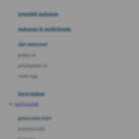
Joie
pengolah makanan
Joolz
Jujube
makanan & multivitamin
K
alat menyusui
Kiddycuts
pompa asi
Kumon
penyimpanan asi
L
cooler bags
Leapfrog
kursi makan
Leclerc
SLOT GACOR
Lee Vierra
Lillebaby
perawatan bayi
Little Bird Told Me
perawatan kulit
Little Miss Janis