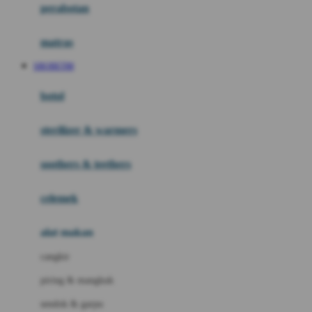
perabotan
Happy Tummy
Hauck
matras
Havaianas
SBOBET88
Hegen
botol
Hot Wheels
sterilizer & warmers
Hybrid
soothers & teethers
I
Inlacta DHA
celemek
Interlac
alat makan
Ivenet
cangkir
J
piring & mangkuk
Jack N Jill
sendok & garpu