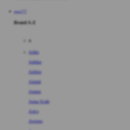
gacor777
Brand A-Z
A
Addo
Adidas
Airfree
Alamii
Amara
Aqua Scale
Asics
Aveeno