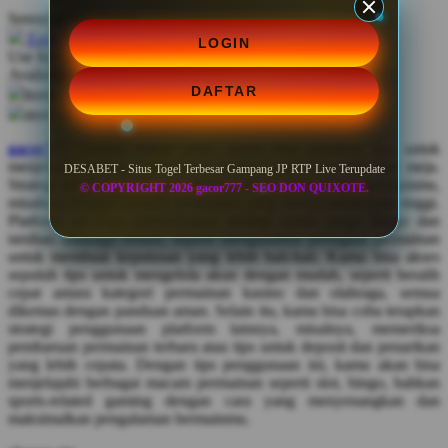
Serendah
Rp 10.000
Q
Earn
1.000.000
-
100.000.000
Bonus
LOGIN
Use Installment Options from
.
Laarn more
QV Baby
Available for :
DAFTAR
home delivery
store pickup
R
gacor777
Setelah daftar akun, kamu bisa gunakan tips untuk
Real Shades
menjelajah berbagai permainan kasino, contohnya slot dan meja.
DESABET - Situs Togel Terbesar Gampang JP RTP Live Terupdate
Strategi ini bisa membantu meningkatkan pengalaman bermainmu,
Red Castle
© COPYRIGHT 2026 gacor777 - SEO DON QUIXOTE.
misalnya dengan memilih permainan yang menawarkan poin tinggi.
Platform ini juga menyediakan strategi untuk usage bingo dan
Ribbon Madness
taruhan olahraga efektif, seperti menganalisis peringkat permainan
untuk membuat keputusan yang lebih hati-hati. Kamu bisa akses
S
sepuluh tips untuk mengelola akun dengan mudah, seperti beralih
cepat antara kategori permainan kasino dan olahraga, semua
Sebamed
dikemas dengan panduan aman. Selain itu, kamu bisa coba terapkan
strategi penggunaan platform lainnya, misalnya, memeriksa
Silver Cross
pembaruan permainan terbaru atau tips untuk deposit dan penarikan
yang lebih cepata. Dengan tips penggunaan ini, kamu akan bisa
Simply Idea
menjelajahi berbagai macam permainan seperti slot, bingo, bahkan
sports-related gaming dengan cara yang menyenangkan dan
Skip Hop
maksimalkan pengalaman bermainmu.
Spectra