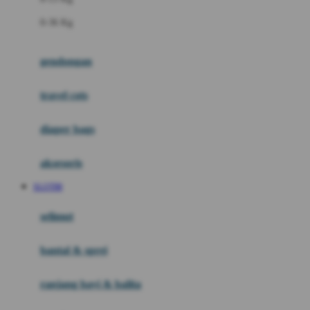
Felt So Sweet
0-36 Kg
Fisher Price
Flipper
gendongan
Friends Of Sally
travel cots
G
diaper bags
Gb
Geko
aksesoris
Graco
SLOT88
Gund
selimut
H
bantal & sprei
Habbie
Haenim
ranjang bayi & balita
Happy Horse