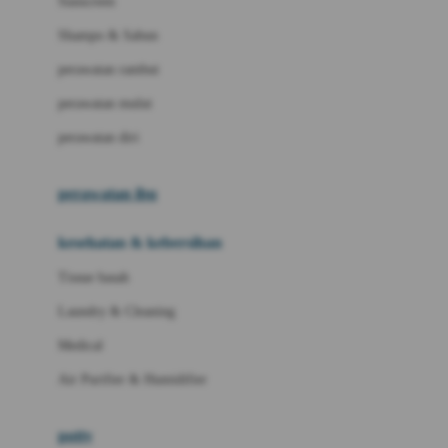
Sunscreen
London Taxi
Shampo & Sabun
Love To Dream
perawatan rambut
perawatan mulut
M
perawatan diri
Magformers
Mama's Choice
perawatan ibu
Mamas&Papas
kesehatan & kebersihan
Mamaway
Tissue basah
Maxi Cosi
Laundry & Cleaning
Megabloks
Medical
Micro
Air Purifier & Humidifier
MiDeer
Mimi & Lula
potty