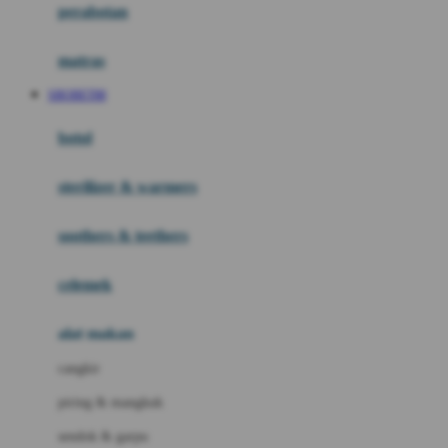
perabotan
Happy Tummy
Hauck
matras
Havaianas
SBOBET88
Hegen
botol
Hot Wheels
sterilizer & warmers
Hybrid
soothers & teethers
I
Inlacta DHA
celemek
Interlac
alat makan
Ivenet
cangkir
J
piring & mangkuk
Jack N Jill
sendok & garpu