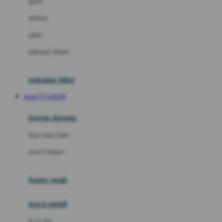
gaun
Dae Organics
setelan
Docare
jaket
Doona
pakaian dalam
Down To Earth
Drew
pakaian tidur
Dr. Brown's
gacor777 LOGIN
E
kereta dorong
ELC
bayi baru lahir
Ergobaby
usia 6 bulan+
Expert Care
koper anak
Ezyroller
kursi mobil
F
0-13 Kg