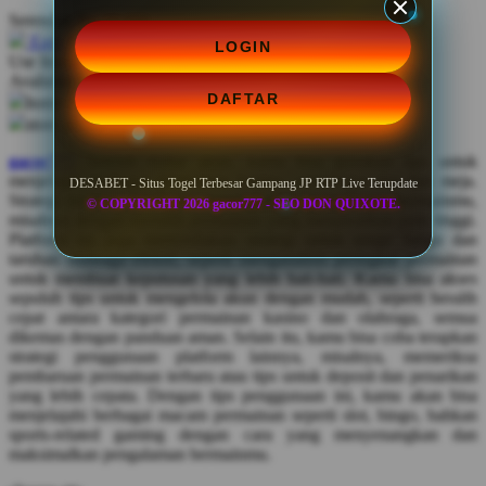
Serendah
Rp 10.000
Q
Earn
1.000.000
-
100.000.000
Bonus
LOGIN
Use Installment Options from
.
Laarn more
QV Baby
Available for :
DAFTAR
home delivery
store pickup
R
gacor777
Setelah daftar akun, kamu bisa gunakan tips untuk
Real Shades
menjelajah berbagai permainan kasino, contohnya slot dan meja.
DESABET - Situs Togel Terbesar Gampang JP RTP Live Terupdate
Strategi ini bisa membantu meningkatkan pengalaman bermainmu,
Red Castle
© COPYRIGHT 2026 gacor777 - SEO DON QUIXOTE.
misalnya dengan memilih permainan yang menawarkan poin tinggi.
Platform ini juga menyediakan strategi untuk usage bingo dan
Ribbon Madness
taruhan olahraga efektif, seperti menganalisis peringkat permainan
untuk membuat keputusan yang lebih hati-hati. Kamu bisa akses
S
sepuluh tips untuk mengelola akun dengan mudah, seperti beralih
cepat antara kategori permainan kasino dan olahraga, semua
Sebamed
dikemas dengan panduan aman. Selain itu, kamu bisa coba terapkan
strategi penggunaan platform lainnya, misalnya, memeriksa
Silver Cross
pembaruan permainan terbaru atau tips untuk deposit dan penarikan
yang lebih cepata. Dengan tips penggunaan ini, kamu akan bisa
Simply Idea
menjelajahi berbagai macam permainan seperti slot, bingo, bahkan
sports-related gaming dengan cara yang menyenangkan dan
Skip Hop
maksimalkan pengalaman bermainmu.
Spectra