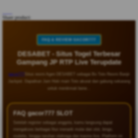
Share product:
FAQ & REVIEW GACOR777
DESABET - Situs Togel Terbesar
Gampang JP RTP Live Terupdate
gacor777
Situs resmi Agen DESABET sebagai Bo Toto Resmi Banjir
Jackpot. Dapatkan Jam Hoki main Toto akurat dan gabung sekarang
untuk menikmati bene...
FAQ gacor777 SLOT
Setelah register sebagai anggota, kamu langsung dapat
mengakses berbagai fitur menarik mulai dari slot, bingo,
roulette, hingga taruhan olahraga dan kasino live. Platform ini