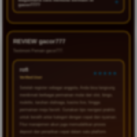
strateginya. Platform ini juga menyediakan strategi
+
penggunaan platform, misalnya dengan cara cepat
gacor777?
pengalaman Anda dengan platform. Misalnya, pelajari
khusus untuk penggunaan bingo dan taruhan olahraga,
beralih antar kategori permainan sesuai minatmu.
cara menavigasi beragam pilihan game seperti slot dan
misalnya dengan menganalisis peringkat permainan
Setelah pendaftaran selesai, anggota baru dapat
Selain itu, kamu bisa memanfaatkan fitur-fitur online
permainan meja untuk menemukan yang sesuai dengan
untuk membuat keputusan yang lebih tepat. Selain itu,
memanfaatkan tips agar pengalaman platform semakin
yang tersedia seperti cek update terbaru dan tips untuk
preferensi Anda. Selain itu, platforms ini menyediakan
kamu bisa mempelajari sepuluh tips untuk mengelola
optimal. Misalnya, selain memilih permainan yang
deposit dan penarikan yang lebih cepat dan aman.
strategi untuk pengelolaan akun berupa tips seperti
akun secara efektif, seperti beralih cepat antar kategori
sesuai dengan tingkat keahlian, juga tersedia strategi
cepat beralih antar kategori permainan, baik kasino atau
REVIEW gacor777
permainan kasino dan aktivitas olahraga, serta
untuk pengelolaan poin yang efektif dalam berbagai
olahraga, dengan sistem keamanan terjamin. Dalam
memastikan keamanan dalam proses deposit dan
Testimoni Pemain gacor777.
kategori seperti slot, bingo dan permainan meja. Untuk
navigasi platform, Anda bisa mengikuti sepuluh cara
penarikan. Dengan menggunakan platform ini, kamu
memaksimalkan aktivitas olahraga, pengguna bisa
praktis untuk meningkatkan pengalaman bermain,
dapat mendapatkan pengalaman bermain yang lebih
mempelajari tips analisis peringkat tim atau memeriksa
seperti mempelajari cara memeriksa pembaruan
penuh tantangan dan menyenangkan.
dina
pembaruan berita terbaru dalam dunia olahraga. Jangan
permainan terbaru atau tips untuk deposit dan
lupa, platform ini menyediakan tips untuk mengelola
Verified User
penarikan yang lebih cepat. Ingat, dengan memahami
akun dengan aman, seperti cara cepat beralih antara
platform ini—dari fitur manajemen akun hingga strategi
game casino, tarutan sports, dan aktivitas lain.
dalam pemilihan game—Anda dapat menjadikan setiap
sesi bermain lebih menyenangkan dan bermanfaat.