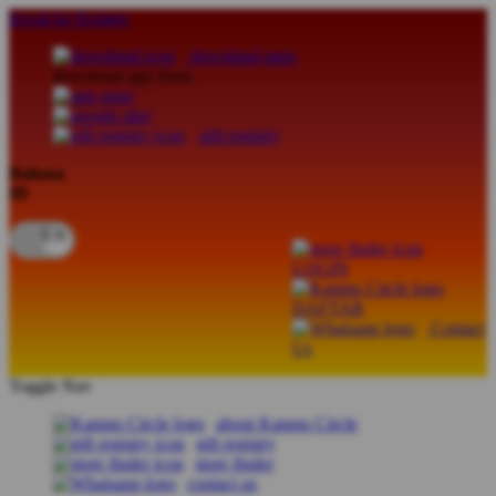
lewati ke Konten
download apps
download app from:
gift registry
Bahasa
ID
LOGIN
DAFTAR
Contact
Us
Toggle Nav
about Kanmo Circle
gift registry
store finder
contact us