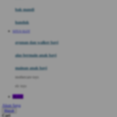
Mini Monkey
Moby
bak mandi
Momami
handuk
Mothercare
SITUS SLOT
Mustela
ayunan dan walker bayi
My Buddy Tag
My K
alas bermain anak bayi
N
mainan anak bayi
Naif
mothercare toys
Nike
elc toys
Nordic Natural
SLOT
Nuby
Akun Saya
Nuna
Masuk
Cari