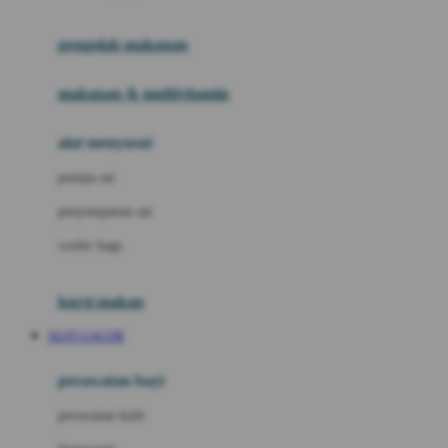
Joie
pengolah makanan
Joolz
Jujube
makanan & multivitamin
K
alat menyusui
Kiddycuts
pompa asi
Kumon
penyimpanan asi
L
cooler bags
Leapfrog
kursi makan
Leclerc
SLOT GACOR
Lee Vierra
Lillebaby
perawatan bayi
Little Bird Told Me
perawatan kulit
Little Miss Janis