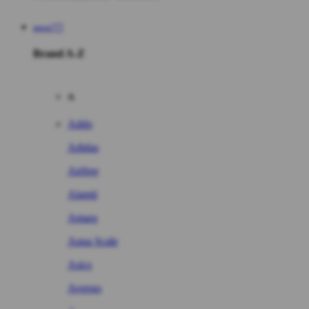
gacor777
Brand A-Z
A
Addo
Adidas
Airfree
Alamii
Amara
Aqua Scale
Asics
Aveeno