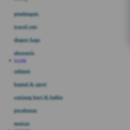
gendongan
travel cots
diaper bags
aksesoris
SLOT88
selimut
bantal & sprei
ranjang bayi & balita
perabotan
matras