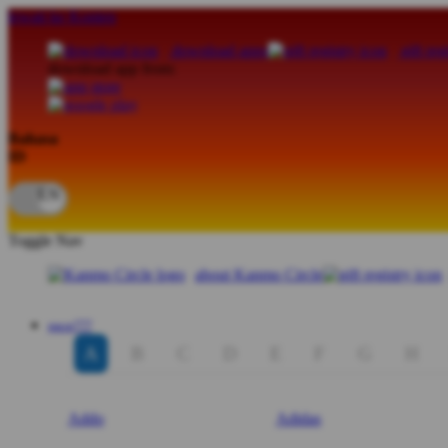
lewati ke Konten
download apps
gift reg
download app from:
Bahasa
ID
Toggle Nav
about Kanmo Circle
gacor777
A
B
C
D
E
F
G
H
Addo
Adidas