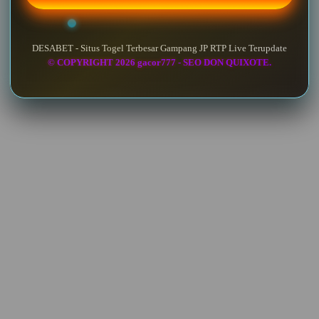
DESABET - Situs Togel Terbesar Gampang JP RTP Live Terupdate
© COPYRIGHT 2026 gacor777 - SEO DON QUIXOTE.