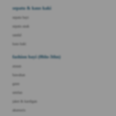
sepatu & kaus kaki
sepatu bayi
sepatu anak
sandal
kaus kaki
fashion bayi (0bln-3thn)
atasan
bawahan
gaun
setelan
jaket & kardigan
aksesoris