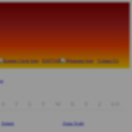
DAFTAR
Contact Us
us
S
T
U
V
W
X
Y
Z
0-9
Amara
Aqua Scale