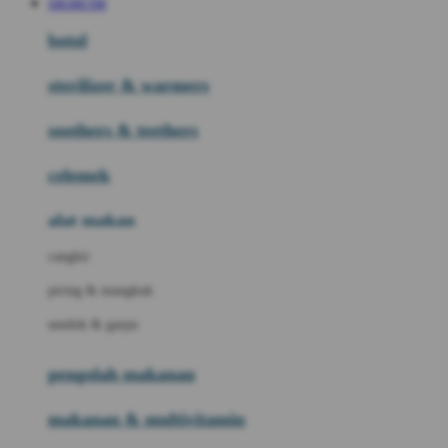
SBOBET88
botol
sterilizer & warmers
soothers & teethers
celemek
alat makan
cangkir
piring & mangkuk
sendok & garpu
pengolah makanan
makanan & multivitamin