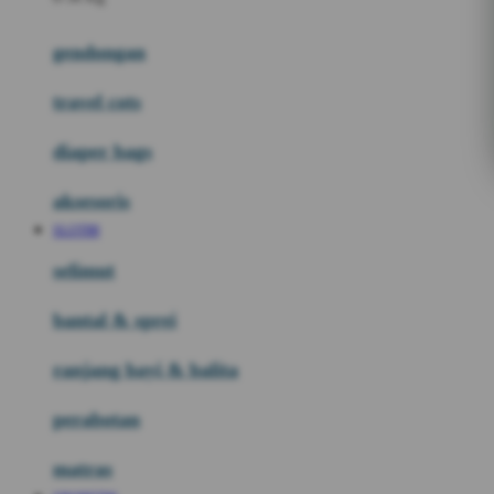
gendongan
travel cots
diaper bags
aksesoris
SLOT88
selimut
bantal & sprei
ranjang bayi & balita
perabotan
matras