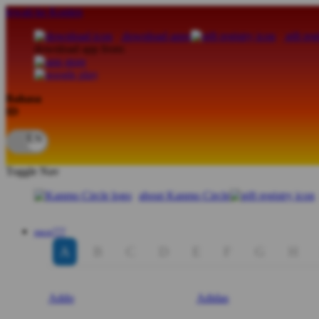
lewati ke Konten
download apps
gift reg
download app from:
Bahasa
ID
Toggle Nav
about Kanmo Circle
gacor777
A
B
C
D
E
F
G
H
Addo
Adidas