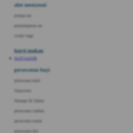
alat menyusui
pompa asi
penyimpanan asi
cooler bags
kursi makan
SLOT GACOR
perawatan bayi
perawatan kulit
Sunscreen
Shampo & Sabun
perawatan rambut
perawatan mulut
perawatan diri