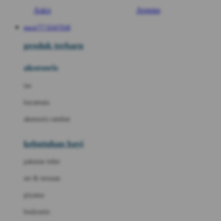
Asics
Aveeno
gacor777 DAFTAR
produk terbaru
aksesoris
tas
kacamata
aksesoris rambut
kebutuhan bayi
pakaian tidur
set & terusan
piyama
bodysuits