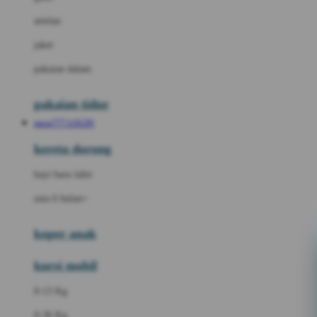
setelan
jaket
pakaian dalam
pakaian tidur
gacor777 LOGIN
kereta dorong
bayi baru lahir
usia 6 bulan+
koper anak
kursi mobil
0-13 Kg
0-36 Kg