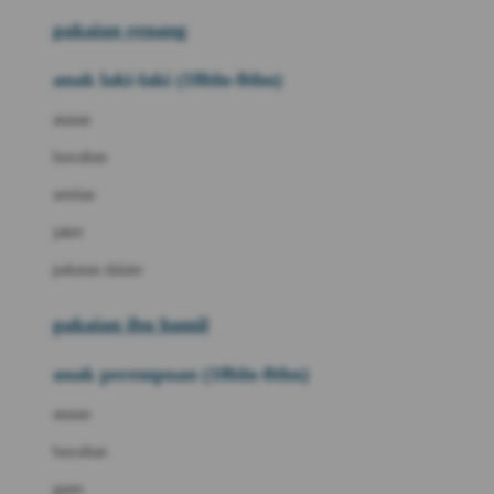
pakaian renang
anak laki-laki (18bln-8thn)
atasan
bawahan
setelan
jaket
pakaian dalam
pakaian ibu hamil
anak perempuan (18bln-8thn)
atasan
bawahan
gaun