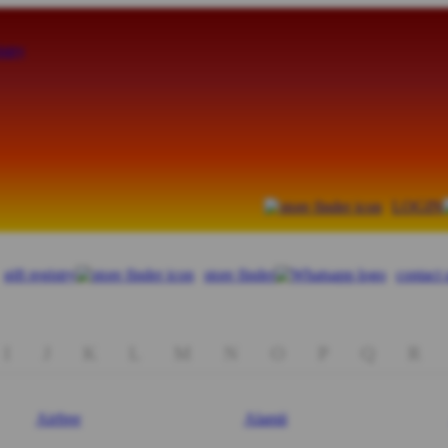
istry
LOGIN
gift registry
store finder
contact 
I
J
K
L
M
N
O
P
Q
R
Airfree
Alamii