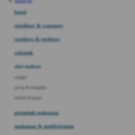
SBOBET88
botol
sterilizer & warmers
soothers & teethers
celemek
alat makan
cangkir
piring & mangkuk
sendok & garpu
pengolah makanan
makanan & multivitamin