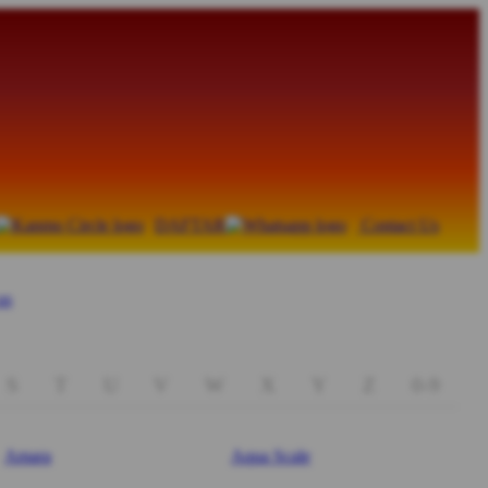
DAFTAR
Contact Us
us
S
T
U
V
W
X
Y
Z
0-9
Amara
Aqua Scale