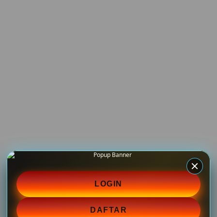
LOGIN
DAFTAR