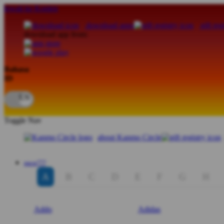
lewati ke Konten
download apps
gift reg
download app from:
Bahasa
ID
Toggle Nav
about Kanmo Circle
gacor777
A
B
C
D
E
F
G
H
Addo
Adidas