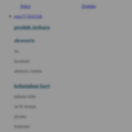
Asics
Aveeno
gacor777 DAFTAR
produk terbaru
aksesoris
tas
kacamata
aksesoris rambut
kebutuhan bayi
pakaian tidur
set & terusan
piyama
bodysuits