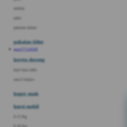
setelan
jaket
pakaian dalam
pakaian tidur
gacor777 LOGIN
kereta dorong
bayi baru lahir
usia 6 bulan+
koper anak
kursi mobil
0-13 Kg
0-36 Kg