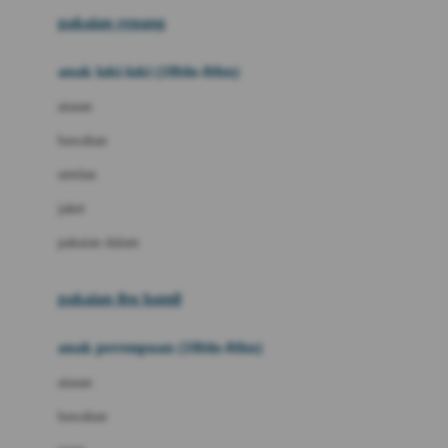
Buggygear
pakaian renang
Bumkins
anak laki-laki (18bln-8thn)
C
atasan
Cetaphil
bawahan
Chicco
setelan
Childlife
jaket
Clevamama
pakaian dalam
Cocolatte
Cottonseeds
pakaian ibu hamil
Cozy N Safe
anak perempuan (18bln-8thn)
Crane
atasan
Cybex
bawahan
D