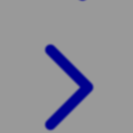
Twistshake
TY Toys
U
V
Veja
Vitaflow
Vtech
W
Waterland
Wellness