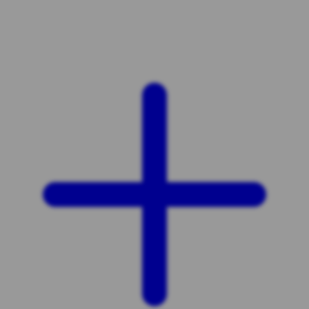
X
Xootz
Y
Yamatoya
Z
Zaxy
Zoggs
0-9
4Moms
59S