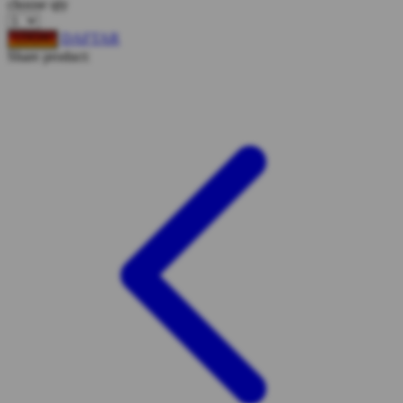
choose qty
Squishmallows
DAFTAR
LOGIN
Starbooks
Share product:
Stick-O
Stokke
Sudocrem
Sumimo
Sunnylife
Sun-Staches
Swimava
T
Tommee Tippee
Trunki
Tutti Bambini