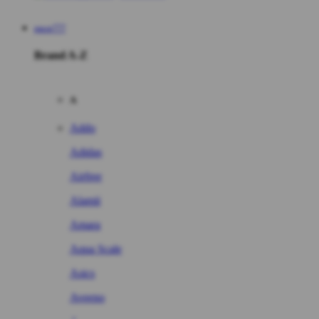
gacor777
Brand A-Z
A
Addo
Adidas
Airfree
Alamii
Amara
Aqua Scale
Asics
Aveeno