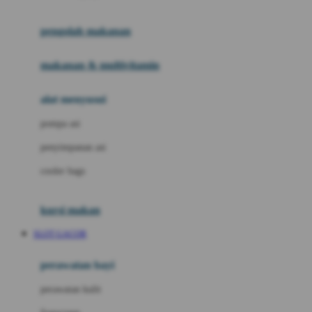
Joie
pengolah makanan
Joolz
Jujube
makanan & multivitamin
K
alat menyusui
Kiddycuts
pompa asi
Kumon
penyimpanan asi
L
cooler bags
Leapfrog
kursi makan
Leclerc
SLOT GACOR
Lee Vierra
Lillebaby
perawatan bayi
Little Bird Told Me
perawatan kulit
Little Miss Janis