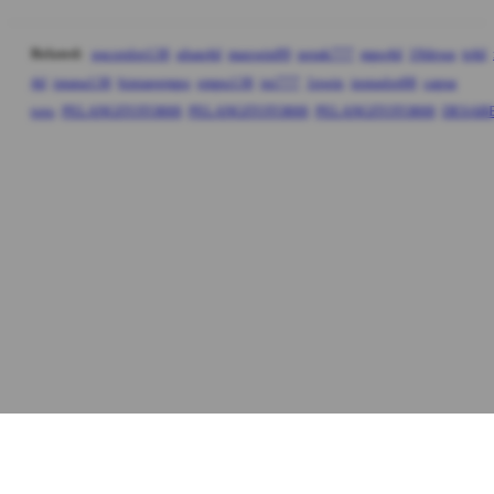
DAFTAR
gacor777
gacor777
TOGEL
SITUS
gacor777
© Copyright gacor777. All Rights Reserved.
Related:
gacorslot138
uban4d
maxwin89
perak777
mpo4d
19dewa
tt4d
4d
istana138
bintangmpo
empu138
ini777
1nwin
instaslot88
capsa
toto
PELANGITOTO888
PELANGITOTO888
PELANGITOTO888
DESAB