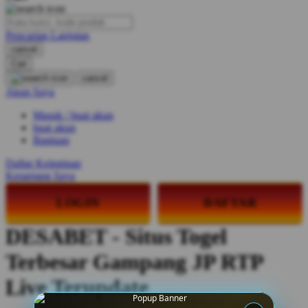
O
Pencarian Lanjutan
Oh Ma Grain
cancel
Okiedog
Cari
cancel
P
Akun Saya
Masuk / buat akun
Peachy
buat akun
Phil & Ted's
Bantuan
Philips Avent
Daftar Keinginan
Keranjang Saya
Pigeon
LOGIN
DAFTAR
Playgro
DESABET - Situs Togel
Poled Global
Terbesar Gampang JP RTP
Ponycycle
Puma
Live Terupdate
Pureats