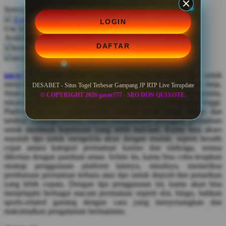
Serendah
Rp 10.000
Q
Earn
1.000.000
-
100.000.000
Bonus
LOGIN
Use Installment Options from
.
Laarn more
QV Baby
Available for :
DAFTAR
home delivery
store pickup
R
gacor777
Setelah daftar akun, kamu bisa gunakan tips untuk
Real Shades
menjelajah berbagai permainan kasino, contohnya slot dan meja.
DESABET - Situs Togel Terbesar Gampang JP RTP Live Terupdate
Strategi ini bisa membantu meningkatkan pengalaman bermainmu,
Red Castle
© COPYRIGHT 2026 gacor777 - SEO DON QUIXOTE.
misalnya dengan memilih permainan yang menawarkan poin tinggi.
Platform ini juga menyediakan strategi untuk usage bingo dan
Ribbon Madness
taruhan olahraga efektif, seperti menganalisis peringkat permainan
untuk membuat keputusan yang lebih hati-hati. Kamu bisa akses
S
sepuluh tips untuk mengelola akun dengan mudah, seperti beralih
cepat antara kategori permainan kasino dan olahraga, semua
Sebamed
dikemas dengan panduan aman. Selain itu, kamu bisa coba terapkan
strategi penggunaan platform lainnya, misalnya, memeriksa
Silver Cross
pembaruan permainan terbaru atau tips untuk deposit dan penarikan
yang lebih cepata. Dengan tips penggunaan ini, kamu akan bisa
Simply Idea
menjelajahi berbagai macam permainan seperti slot, bingo, bahkan
sports-related gaming dengan cara yang menyenangkan dan
Skip Hop
maksimalkan pengalaman bermainmu.
Spectra