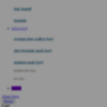
Mini Monkey
Moby
bak mandi
Momami
handuk
Mothercare
SITUS SLOT
Mustela
ayunan dan walker bayi
My Buddy Tag
My K
alas bermain anak bayi
N
mainan anak bayi
Naif
mothercare toys
Nike
elc toys
Nordic Natural
SLOT
Nuby
Akun Saya
Nuna
Masuk
Cari