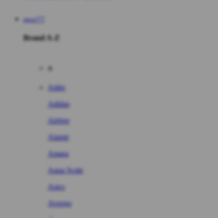
gacor777
Brand A-Z
A
Addo
Adidas
Airfree
Alamii
Amara
Aqua Scale
Asics
Aveeno