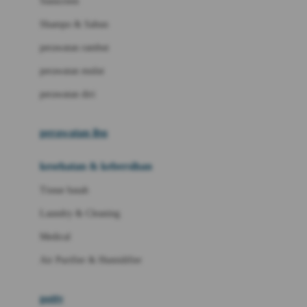
Sunscreen
London Taxi
Shampo & Sabun
Love To Dream
perawatan rambut
perawatan mulut
M
perawatan diri
Magformers
Mama's Choice
perawatan ibu
Mamas&Papas
kesehatan & kebersihan
Mamaway
Tissue basah
Maxi Cosi
Laundry & Cleaning
Megabloks
Medical
Micro
Air Purifier & Humidifier
MiDeer
Mimi & Lula
potty