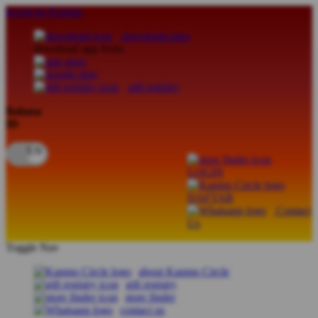
lewati ke Konten
download apps
download app from:
gift registry
Bahasa
ID
LOGIN
DAFTAR
Contact
Us
Toggle Nav
about Kanmo Circle
gift registry
store finder
contact us