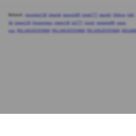
DAFTAR
gacor777
gacor777
TOGEL
SITUS
gacor777
© Copyright gacor777. All Rights Reserved.
Related:
gacorslot138
uban4d
maxwin89
perak777
mpo4d
19dewa
tt4d
4d
istana138
bintangmpo
empu138
ini777
1nwin
instaslot88
capsa
toto
PELANGITOTO888
PELANGITOTO888
PELANGITOTO888
DESAB