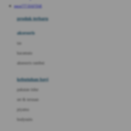
Awan
gacor777 DAFTAR
Azetabio
produk terbaru
B
aksesoris
Baabaasheepz
tas
Babiators
kacamata
Baby Dove
aksesoris rambut
Baby Jogger
Baby Rovega
kebutuhan bayi
Babybee
pakaian tidur
Banana Boat
set & terusan
Banz
piyama
Barbie
bodysuits
Beaba