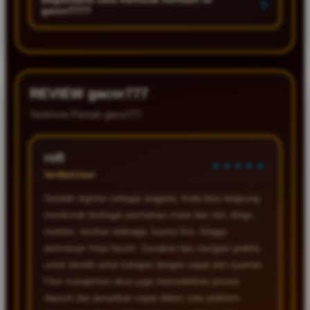
strateginya. Platform ini juga menyediakan strategi
+
penggunaan platform, misalnya dengan cara cepat
gacor777?
pengalaman Anda dengan platform. Misalnya, pelajari
khusus untuk penggunaan bingo dan taruhan olahraga,
beralih antar kategori permainan sesuai minatmu.
cara menavigasi beragam pilihan game seperti slot dan
misalnya dengan menganalisis peringkat permainan
Setelah pendaftaran selesai, anggota baru dapat
Selain itu, kamu bisa memanfaatkan fitur-fitur online
permainan meja untuk menemukan yang sesuai dengan
untuk membuat keputusan yang lebih tepat. Selain itu,
memanfaatkan tips agar pengalaman platform semakin
yang tersedia seperti cek update terbaru dan tips untuk
preferensi Anda. Selain itu, platforms ini menyediakan
kamu bisa mempelajari sepuluh tips untuk mengelola
optimal. Misalnya, selain memilih permainan yang
deposit dan penarikan yang lebih cepat dan aman.
strategi untuk pengelolaan akun berupa tips seperti
akun secara efektif, seperti beralih cepat antar kategori
sesuai dengan tingkat keahlian, juga tersedia strategi
cepat beralih antar kategori permainan, baik kasino atau
REVIEW gacor777
permainan kasino dan aktivitas olahraga, serta
untuk pengelolaan poin yang efektif dalam berbagai
olahraga, dengan sistem keamanan terjamin. Dalam
memastikan keamanan dalam proses deposit dan
Testimoni Pemain gacor777.
kategori seperti slot, bingo dan permainan meja. Untuk
navigasi platform, Anda bisa mengikuti sepuluh cara
penarikan. Dengan menggunakan platform ini, kamu
memaksimalkan aktivitas olahraga, pengguna bisa
praktis untuk meningkatkan pengalaman bermain,
dapat mendapatkan pengalaman bermain yang lebih
mempelajari tips analisis peringkat tim atau memeriksa
seperti mempelajari cara memeriksa pembaruan
dina
penuh tantangan dan menyenangkan.
pembaruan berita terbaru dalam dunia olahraga. Jangan
★★★★★
permainan terbaru atau tips untuk deposit dan
Verified User
lupa, platform ini menyediakan tips untuk mengelola
penarikan yang lebih cepat. Ingat, dengan memahami
akun dengan aman, seperti cara cepat beralih antara
Setelah mendaftar sebagai anggota, anda bisa
platform ini—dari fitur manajemen akun hingga strategi
game casino, tarutan sports, dan aktivitas lain.
memanfaatkan tips untuk menavigasi berbagai macam
dalam pemilihan game—Anda dapat menjadikan setiap
permainan, misalnya memilih permainan slot gratis
sesi bermain lebih menyenangkan dan bermanfaat.
atau meja yang menawarkan poin tinggi. Platform ini
juga menyediakan strategi untuk penggunaan efektif
bingo dan taruhan olahraga, seperti menganalisis
peringkat pertandingan dan skor tim untuk membuat