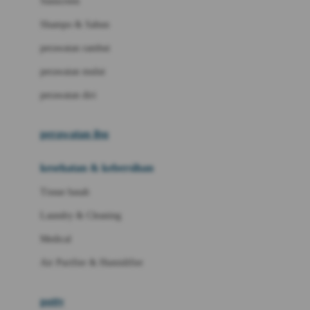
Sunscreen
London Taxi
Shampo & Sabun
Love To Dream
perawatan rambut
perawatan mulut
M
perawatan diri
Magformers
Mama's Choice
perawatan ibu
Mamas&Papas
kesehatan & kebersihan
Mamaway
Tissue basah
Maxi Cosi
Laundry & Cleaning
Megabloks
Medical
Micro
Air Purifier & Humidifier
MiDeer
Mimi & Lula
potty