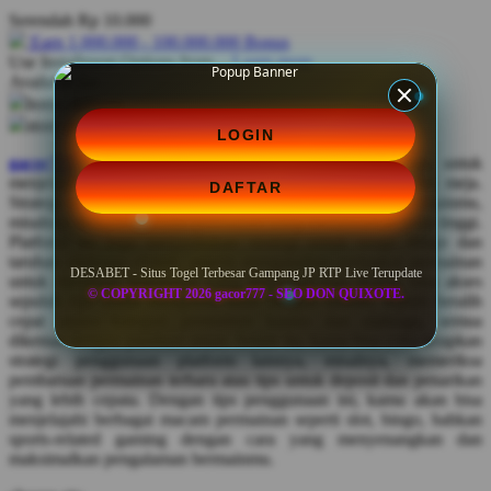
Serendah
Rp 10.000
Q
Earn
1.000.000
-
100.000.000
Bonus
Use Installment Options from
.
Laarn more
QV Baby
Available for :
home delivery
store pickup
R
LOGIN
gacor777
Setelah daftar akun, kamu bisa gunakan tips untuk
Real Shades
menjelajah berbagai permainan kasino, contohnya slot dan meja.
DAFTAR
Strategi ini bisa membantu meningkatkan pengalaman bermainmu,
Red Castle
misalnya dengan memilih permainan yang menawarkan poin tinggi.
Platform ini juga menyediakan strategi untuk usage bingo dan
Ribbon Madness
taruhan olahraga efektif, seperti menganalisis peringkat permainan
DESABET - Situs Togel Terbesar Gampang JP RTP Live Terupdate
untuk membuat keputusan yang lebih hati-hati. Kamu bisa akses
S
© COPYRIGHT 2026 gacor777 - SEO DON QUIXOTE.
sepuluh tips untuk mengelola akun dengan mudah, seperti beralih
cepat antara kategori permainan kasino dan olahraga, semua
Sebamed
dikemas dengan panduan aman. Selain itu, kamu bisa coba terapkan
strategi penggunaan platform lainnya, misalnya, memeriksa
Silver Cross
pembaruan permainan terbaru atau tips untuk deposit dan penarikan
yang lebih cepata. Dengan tips penggunaan ini, kamu akan bisa
Simply Idea
menjelajahi berbagai macam permainan seperti slot, bingo, bahkan
sports-related gaming dengan cara yang menyenangkan dan
Skip Hop
maksimalkan pengalaman bermainmu.
Spectra