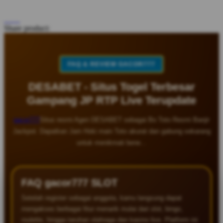
Share product:
FAQ & REVIEW GACOR777
DESABET - Situs Togel Terbesar
Gampang JP RTP Live Terupdate
gacor777
Situs resmi Agen DESABET sebagai Bo Toto Resmi Banjir
Jackpot. Dapatkan Jam Hoki main Toto akurat dan gabung sekarang
untuk menikmati bene...
FAQ gacor777 SLOT
Setelah register sebagai anggota, kamu langsung dapat
mengakses berbagai fitur menarik mulai dari slot, bingo,
roulette, hingga taruhan olahraga dan kasino live. Platform ini