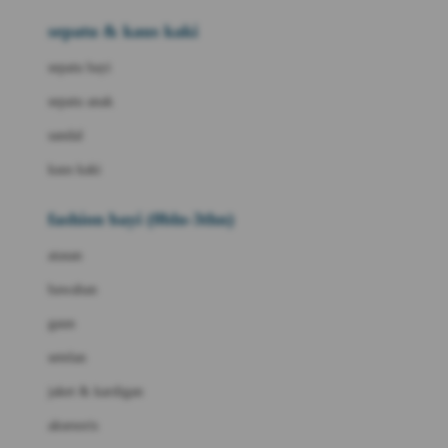
sepatu & kaus kaki
sepatu bayi
sepatu anak
sandal
kaus kaki
fashion bayi (0bln-3thn)
atasan
bawahan
gaun
setelan
jaket & kardigan
aksesoris