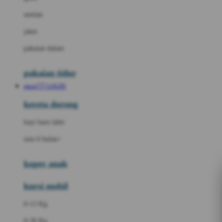
setelan
jaket
pakaian dalam
pakaian tidur
gacor777 LOGIN
kereta dorong
bayi baru lahir
usia 6 bulan+
koper anak
kursi mobil
0-13 Kg
0-36 Kg