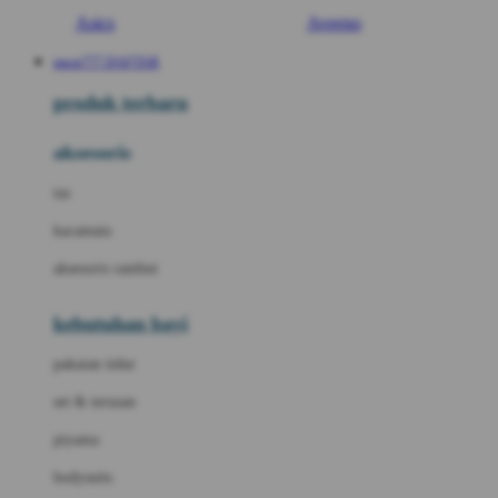
Asics
Aveeno
gacor777 DAFTAR
produk terbaru
aksesoris
tas
kacamata
aksesoris rambut
kebutuhan bayi
pakaian tidur
set & terusan
piyama
bodysuits