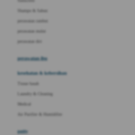
Sunscreen
London Taxi
Shampo & Sabun
Love To Dream
perawatan rambut
perawatan mulut
M
perawatan diri
Magformers
Mama's Choice
perawatan ibu
Mamas&Papas
kesehatan & kebersihan
Mamaway
Tissue basah
Maxi Cosi
Laundry & Cleaning
Megabloks
Medical
Micro
Air Purifier & Humidifier
MiDeer
Mimi & Lula
potty