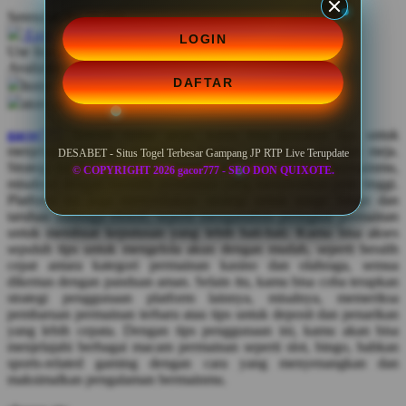
Serendah
Rp 10.000
Q
Earn
1.000.000
-
100.000.000
Bonus
LOGIN
Use Installment Options from
.
Laarn more
QV Baby
Available for :
DAFTAR
home delivery
store pickup
R
gacor777
Setelah daftar akun, kamu bisa gunakan tips untuk
Real Shades
menjelajah berbagai permainan kasino, contohnya slot dan meja.
DESABET - Situs Togel Terbesar Gampang JP RTP Live Terupdate
Strategi ini bisa membantu meningkatkan pengalaman bermainmu,
Red Castle
© COPYRIGHT 2026 gacor777 - SEO DON QUIXOTE.
misalnya dengan memilih permainan yang menawarkan poin tinggi.
Platform ini juga menyediakan strategi untuk usage bingo dan
Ribbon Madness
taruhan olahraga efektif, seperti menganalisis peringkat permainan
untuk membuat keputusan yang lebih hati-hati. Kamu bisa akses
S
sepuluh tips untuk mengelola akun dengan mudah, seperti beralih
cepat antara kategori permainan kasino dan olahraga, semua
Sebamed
dikemas dengan panduan aman. Selain itu, kamu bisa coba terapkan
strategi penggunaan platform lainnya, misalnya, memeriksa
Silver Cross
pembaruan permainan terbaru atau tips untuk deposit dan penarikan
yang lebih cepata. Dengan tips penggunaan ini, kamu akan bisa
Simply Idea
menjelajahi berbagai macam permainan seperti slot, bingo, bahkan
sports-related gaming dengan cara yang menyenangkan dan
Skip Hop
maksimalkan pengalaman bermainmu.
Spectra