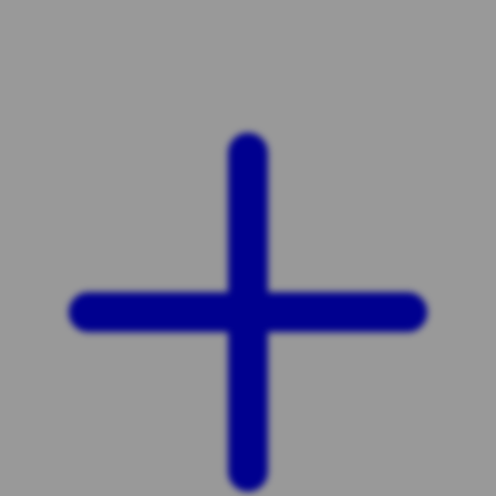
X
Xootz
Y
Yamatoya
Z
Zaxy
Zoggs
0-9
4Moms
59S