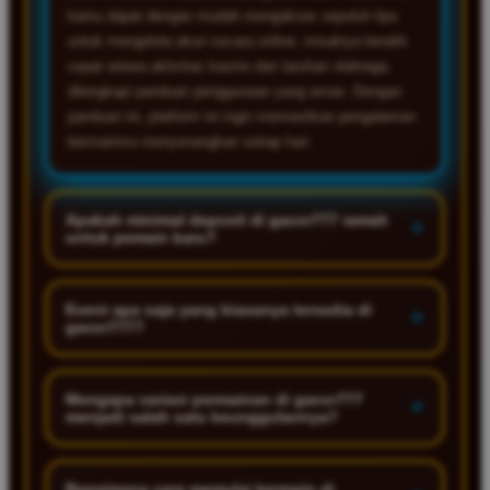
kamu dapat dengan mudah mengakses sepuluh tips
untuk mengelola akun secara online, misalnya beralih
cepat antara aktivitas kasino dan taruhan olahraga,
dilengkapi panduan penggunaan yang aman. Dengan
panduan ini, platform ini ingin memastikan pengalaman
bermainmu menyenangkan setiap hari.
Apakah minimal deposit di gacor777 ramah
+
untuk pemain baru?
Setelah kamu mendaftar sebagai anggota baru, kamu
bisa menggunakan platform ini secara efektif. Misalnya,
Event apa saja yang biasanya tersedia di
+
gacor777?
kamu bisa browsing berbagai macam permainan seperti
kasino, slots, bola, atau bingo. Untuk mendapatkan
Setelah register sebagai anggota baru, kamu bisa
pengalaman bermain yang lebih optimal, coba
menggunakan tips untuk menavigasi beragam
Mengapa variasi permainan di gacor777
perhatikan tips dan strategi yang tersedia. Platform ini
+
menjadi salah satu keunggulannya?
permainan yang tersedia, contohnya dengan memilih
juga menyediakan panduan untuk mengelola akunmu
game slot yang menawarkan poin tinggi atau mencoba
dengan baik. Bagi pemain baru, kamu dapat mengikuti
Setelah mendaftar sebagai anggota, Anda dapat
permainan meja baru untuk mengoptimalkan
sepuluh cara praktis untuk mengoptimalkan
menggunakan berbagai tips untuk memaksimalkan
Bagaimana cara memulai bermain di