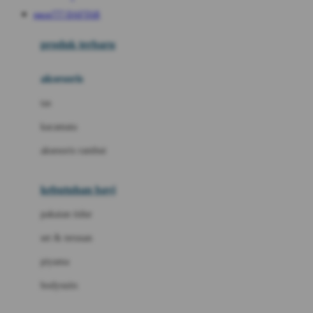
Awan
gacor777 DAFTAR
Azetabio
produk terbaru
B
aksesoris
Baabaasheepz
tas
Babiators
kacamata
Baby Dove
aksesoris rambut
Baby Jogger
Baby Rovega
kebutuhan bayi
Babybee
pakaian tidur
Banana Boat
set & terusan
Banz
piyama
Barbie
bodysuits
Beaba