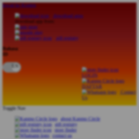
lewati ke Konten
download apps
download app from:
gift registry
Bahasa
ID
LOGIN
DAFTAR
Contact
Us
Toggle Nav
about Kanmo Circle
gift registry
store finder
contact us