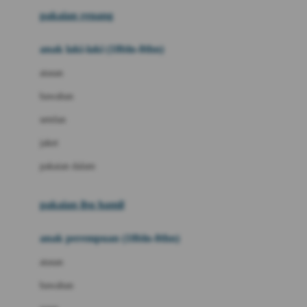
Buggygear
pakaian renang
Bumkins
anak laki-laki (18bln-8thn)
C
atasan
Cetaphil
bawahan
Chicco
setelan
Childlife
jaket
Clevamama
pakaian dalam
Cocolatte
Cottonseeds
pakaian ibu hamil
Cozy N Safe
anak perempuan (18bln-8thn)
Crane
atasan
Cybex
bawahan
D