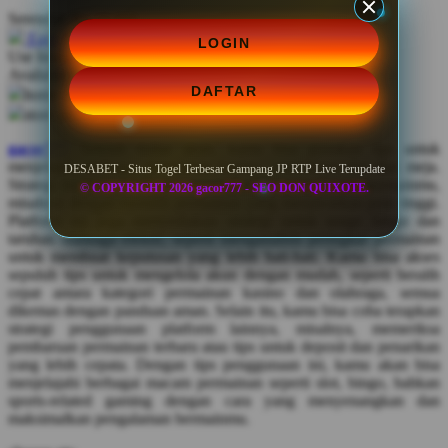
Serendah
Rp 10.000
Q
Earn
1.000.000
-
100.000.000
Bonus
LOGIN
Use Installment Options from
.
Laarn more
QV Baby
Available for :
DAFTAR
home delivery
store pickup
R
gacor777
Setelah daftar akun, kamu bisa gunakan tips untuk
Real Shades
menjelajah berbagai permainan kasino, contohnya slot dan meja.
DESABET - Situs Togel Terbesar Gampang JP RTP Live Terupdate
Strategi ini bisa membantu meningkatkan pengalaman bermainmu,
Red Castle
© COPYRIGHT 2026 gacor777 - SEO DON QUIXOTE.
misalnya dengan memilih permainan yang menawarkan poin tinggi.
Platform ini juga menyediakan strategi untuk usage bingo dan
Ribbon Madness
taruhan olahraga efektif, seperti menganalisis peringkat permainan
untuk membuat keputusan yang lebih hati-hati. Kamu bisa akses
S
sepuluh tips untuk mengelola akun dengan mudah, seperti beralih
cepat antara kategori permainan kasino dan olahraga, semua
Sebamed
dikemas dengan panduan aman. Selain itu, kamu bisa coba terapkan
strategi penggunaan platform lainnya, misalnya, memeriksa
Silver Cross
pembaruan permainan terbaru atau tips untuk deposit dan penarikan
yang lebih cepata. Dengan tips penggunaan ini, kamu akan bisa
Simply Idea
menjelajahi berbagai macam permainan seperti slot, bingo, bahkan
sports-related gaming dengan cara yang menyenangkan dan
Skip Hop
maksimalkan pengalaman bermainmu.
Spectra