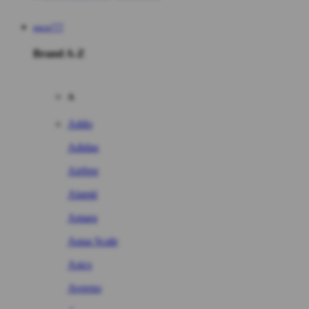
gacor777
Brand A-Z
A
Addo
Adidas
Airfree
Alamii
Amara
Aqua Scale
Asics
Aveeno