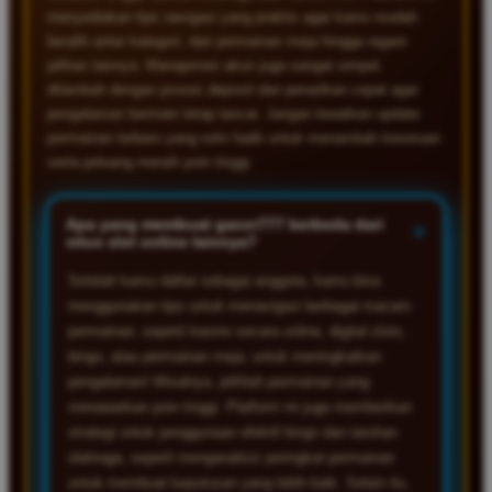
menyediakan tips navigasi yang praktis agar kamu mudah
beralih antar kategori, dari permainan meja hingga ragam
pilihan lainnya. Manajemen akun juga sangat simpel,
ditambah dengan proses deposit dan penarikan cepat agar
pengalaman bermain tetap lancar. Jangan lewatkan update
permainan terbaru yang rutin hadir untuk menambah keseruan
serta peluang meraih poin tinggi.
Apa yang membuat gacor777 berbeda dari
+
situs slot online lainnya?
Setelah kamu daftar sebagai anggota, kamu bisa
menggunakan tips untuk menavigasi berbagai macam
permainan, seperti kasino secara online, digital slots,
bingo, atau permainan meja, untuk meningkatkan
pengalaman! Misalnya, pilihlah permainan yang
menawarkan poin tinggi. Platform ini juga memberikan
strategi untuk penggunaan efektif bingo dan taruhan
olahraga, seperti menganalisis peringkat permainan
untuk membuat keputusan yang lebih baik. Selain itu,