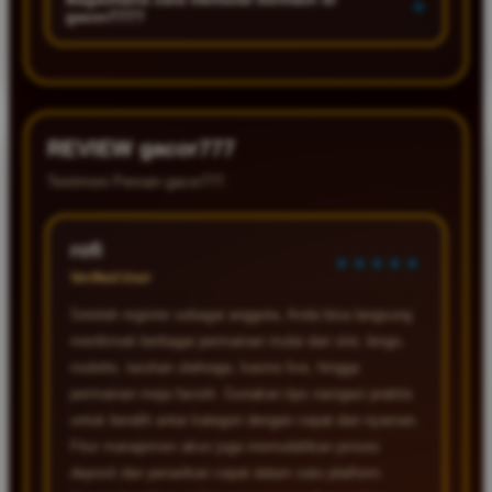
strateginya. Platform ini juga menyediakan strategi
+
penggunaan platform, misalnya dengan cara cepat
gacor777?
pengalaman Anda dengan platform. Misalnya, pelajari
khusus untuk penggunaan bingo dan taruhan olahraga,
beralih antar kategori permainan sesuai minatmu.
cara menavigasi beragam pilihan game seperti slot dan
misalnya dengan menganalisis peringkat permainan
Setelah pendaftaran selesai, anggota baru dapat
Selain itu, kamu bisa memanfaatkan fitur-fitur online
permainan meja untuk menemukan yang sesuai dengan
untuk membuat keputusan yang lebih tepat. Selain itu,
memanfaatkan tips agar pengalaman platform semakin
yang tersedia seperti cek update terbaru dan tips untuk
preferensi Anda. Selain itu, platforms ini menyediakan
kamu bisa mempelajari sepuluh tips untuk mengelola
optimal. Misalnya, selain memilih permainan yang
deposit dan penarikan yang lebih cepat dan aman.
strategi untuk pengelolaan akun berupa tips seperti
akun secara efektif, seperti beralih cepat antar kategori
sesuai dengan tingkat keahlian, juga tersedia strategi
cepat beralih antar kategori permainan, baik kasino atau
REVIEW gacor777
permainan kasino dan aktivitas olahraga, serta
untuk pengelolaan poin yang efektif dalam berbagai
olahraga, dengan sistem keamanan terjamin. Dalam
memastikan keamanan dalam proses deposit dan
Testimoni Pemain gacor777.
kategori seperti slot, bingo dan permainan meja. Untuk
navigasi platform, Anda bisa mengikuti sepuluh cara
penarikan. Dengan menggunakan platform ini, kamu
memaksimalkan aktivitas olahraga, pengguna bisa
praktis untuk meningkatkan pengalaman bermain,
dapat mendapatkan pengalaman bermain yang lebih
mempelajari tips analisis peringkat tim atau memeriksa
seperti mempelajari cara memeriksa pembaruan
penuh tantangan dan menyenangkan.
dina
pembaruan berita terbaru dalam dunia olahraga. Jangan
permainan terbaru atau tips untuk deposit dan
lupa, platform ini menyediakan tips untuk mengelola
Verified User
penarikan yang lebih cepat. Ingat, dengan memahami
akun dengan aman, seperti cara cepat beralih antara
platform ini—dari fitur manajemen akun hingga strategi
game casino, tarutan sports, dan aktivitas lain.
dalam pemilihan game—Anda dapat menjadikan setiap
sesi bermain lebih menyenangkan dan bermanfaat.