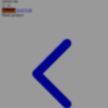
choose qty
Squishmallows
DAFTAR
LOGIN
Starbooks
Share product:
Stick-O
Stokke
Sudocrem
Sumimo
Sunnylife
Sun-Staches
Swimava
T
Tommee Tippee
Trunki
Tutti Bambini