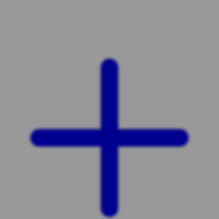
X
Xootz
Y
Yamatoya
Z
Zaxy
Zoggs
0-9
4Moms
59S