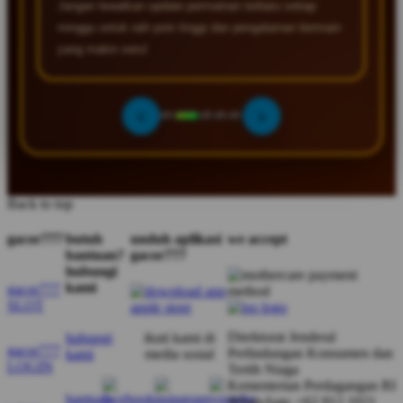
keputusan yang lebih bijak dalam bertaruh. Pengguna
dapat dengan mudah mengakses sepuluh tips untuk
mengelola akun mereka, seperti cara beralih cepat
antara kategori casino dan olahraga lewat aplikasi,
serta panduan tentang keamanan saat bermain. Ada
pula tips untuk deposit, penghasilan poin, atau
withdraw yang lebih efisien, serta update permainan
terbaru yang bisa dicoba secara gratis. Dengan tips
penggunaan yang tersedia, platform ini bertujuan
menjadikan pengalaman dalam menjelajahi berbagai
macam permainan seperti slot, bingo, dan taruhan
olahraga menjadi lebih mudah dan menyenangkan bagi
setiap penggunannya.
‹
›