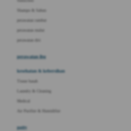
Sunscreen
London Taxi
Shampo & Sabun
Love To Dream
perawatan rambut
perawatan mulut
M
perawatan diri
Magformers
Mama's Choice
perawatan ibu
Mamas&Papas
kesehatan & kebersihan
Mamaway
Tissue basah
Maxi Cosi
Laundry & Cleaning
Megabloks
Medical
Micro
Air Purifier & Humidifier
MiDeer
Mimi & Lula
potty