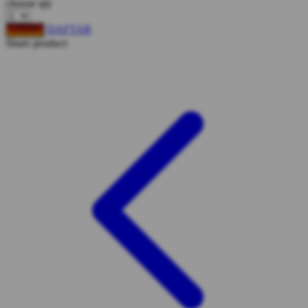
choose qty
Squishmallows
DAFTAR
LOGIN
Starbooks
Share product:
Stick-O
Stokke
Sudocrem
Sumimo
Sunnylife
Sun-Staches
Swimava
T
Tommee Tippee
Trunki
Tutti Bambini