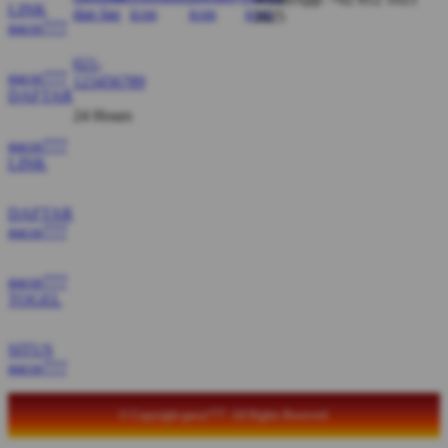
Back to top
gacor777
butuh
unduh aplikasi
we accept
bantuan?
gacor777
hubungi
kami
gacor777
SLOT
Direktorat Jenderal
hubungi
ikuti kami di
gacor777
Perlindungan Konsumen dan
kami
media sosial
LOGIN
Tertib Niaga
Kementerian Perdagangan RI
bantuan
WhatsApp: +62 812 1021
LINK
dan faq
3625
gacor777
021-
gacor777
123456789
DAFTAR
24 Hours
gacor777
LINK