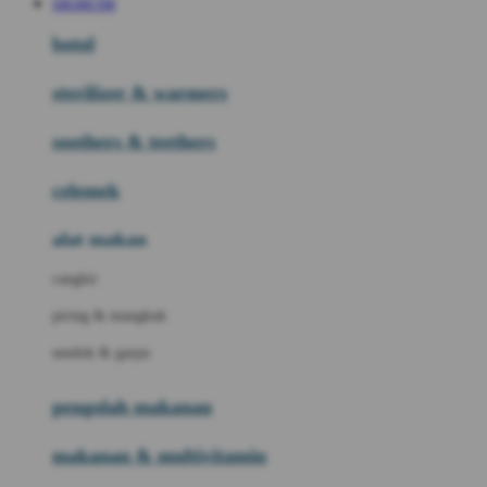
SBOBET88
botol
sterilizer & warmers
soothers & teethers
celemek
alat makan
cangkir
piring & mangkuk
sendok & garpu
pengolah makanan
makanan & multivitamin