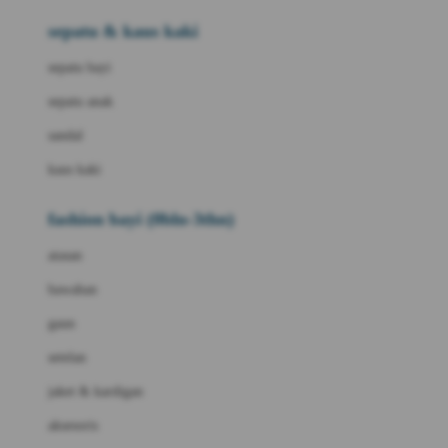
sepatu & kaus kaki
sepatu bayi
sepatu anak
sandal
kaus kaki
fashion bayi (0bln-3thn)
atasan
bawahan
gaun
setelan
jaket & kardigan
aksesoris