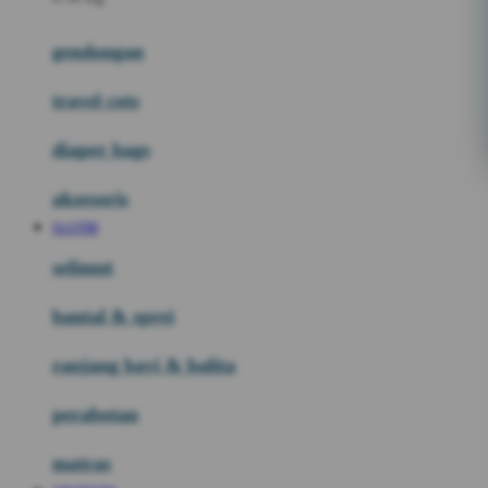
gendongan
travel cots
diaper bags
aksesoris
SLOT88
selimut
bantal & sprei
ranjang bayi & balita
perabotan
matras