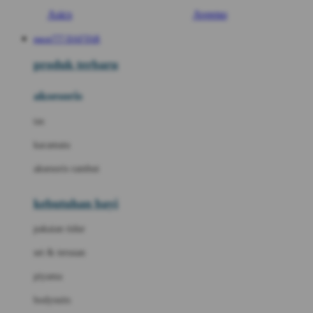
Asics
Aveeno
gacor777 DAFTAR
produk terbaru
aksesoris
tas
kacamata
aksesoris rambut
kebutuhan bayi
pakaian tidur
set & terusan
piyama
bodysuits