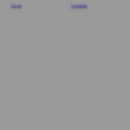
Awan
Azetabio