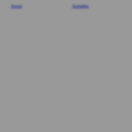
Awan
Azetabio