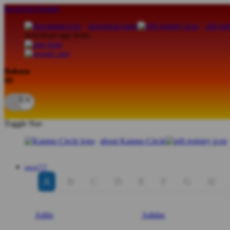
lewati ke Konten
download apps
gift reg
download app from:
Bahasa
ID
Toggle Nav
about Kanmo Circle
gacor777
A
B
C
D
E
F
G
H
Addo
Adidas