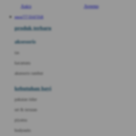
Asics
Aveeno
gacor777 DAFTAR
produk terbaru
aksesoris
tas
kacamata
aksesoris rambut
kebutuhan bayi
pakaian tidur
set & terusan
piyama
bodysuits