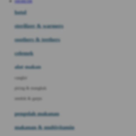
SBOBET88
botol
sterilizer & warmers
soothers & teethers
celemek
alat makan
cangkir
piring & mangkuk
sendok & garpu
pengolah makanan
makanan & multivitamin