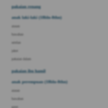
pakaian renang
anak laki-laki (18bln-8thn)
atasan
bawahan
setelan
jaket
pakaian dalam
pakaian ibu hamil
anak perempuan (18bln-8thn)
atasan
bawahan
gaun