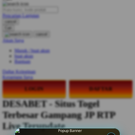
O
Pencarian Lanjutan
Oh Ma Grain
cancel
Okiedog
Cari
cancel
P
Akun Saya
Masuk / buat akun
Peachy
buat akun
Phil & Ted's
Bantuan
Philips Avent
Daftar Keinginan
Keranjang Saya
Pigeon
LOGIN
DAFTAR
Playgro
DESABET - Situs Togel
Poled Global
Terbesar Gampang JP RTP
Ponycycle
Puma
Live Terupdate
Pureats