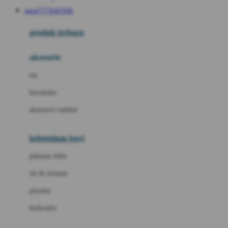
Awan
gacor777 DAFTAR
Azetabio
produk terbaru
B
aksesoris
Baabaasheepz
tas
Babiators
kacamata
Baby Dove
aksesoris rambut
Baby Jogger
Baby Rovega
kebutuhan bayi
Babybee
pakaian tidur
Banana Boat
set & terusan
Banz
piyama
Barbie
bodysuits
Beaba