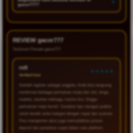
strateginya. Platform ini juga menyediakan strategi
+
penggunaan platform, misalnya dengan cara cepat
gacor777?
pengalaman Anda dengan platform. Misalnya, pelajari
khusus untuk penggunaan bingo dan taruhan olahraga,
beralih antar kategori permainan sesuai minatmu.
cara menavigasi beragam pilihan game seperti slot dan
misalnya dengan menganalisis peringkat permainan
Setelah pendaftaran selesai, anggota baru dapat
Selain itu, kamu bisa memanfaatkan fitur-fitur online
permainan meja untuk menemukan yang sesuai dengan
untuk membuat keputusan yang lebih tepat. Selain itu,
memanfaatkan tips agar pengalaman platform semakin
yang tersedia seperti cek update terbaru dan tips untuk
preferensi Anda. Selain itu, platforms ini menyediakan
kamu bisa mempelajari sepuluh tips untuk mengelola
optimal. Misalnya, selain memilih permainan yang
deposit dan penarikan yang lebih cepat dan aman.
strategi untuk pengelolaan akun berupa tips seperti
akun secara efektif, seperti beralih cepat antar kategori
sesuai dengan tingkat keahlian, juga tersedia strategi
cepat beralih antar kategori permainan, baik kasino atau
REVIEW gacor777
permainan kasino dan aktivitas olahraga, serta
untuk pengelolaan poin yang efektif dalam berbagai
olahraga, dengan sistem keamanan terjamin. Dalam
memastikan keamanan dalam proses deposit dan
Testimoni Pemain gacor777.
kategori seperti slot, bingo dan permainan meja. Untuk
navigasi platform, Anda bisa mengikuti sepuluh cara
penarikan. Dengan menggunakan platform ini, kamu
memaksimalkan aktivitas olahraga, pengguna bisa
praktis untuk meningkatkan pengalaman bermain,
dapat mendapatkan pengalaman bermain yang lebih
mempelajari tips analisis peringkat tim atau memeriksa
seperti mempelajari cara memeriksa pembaruan
penuh tantangan dan menyenangkan.
dina
pembaruan berita terbaru dalam dunia olahraga. Jangan
permainan terbaru atau tips untuk deposit dan
lupa, platform ini menyediakan tips untuk mengelola
Verified User
penarikan yang lebih cepat. Ingat, dengan memahami
akun dengan aman, seperti cara cepat beralih antara
platform ini—dari fitur manajemen akun hingga strategi
game casino, tarutan sports, dan aktivitas lain.
dalam pemilihan game—Anda dapat menjadikan setiap
sesi bermain lebih menyenangkan dan bermanfaat.