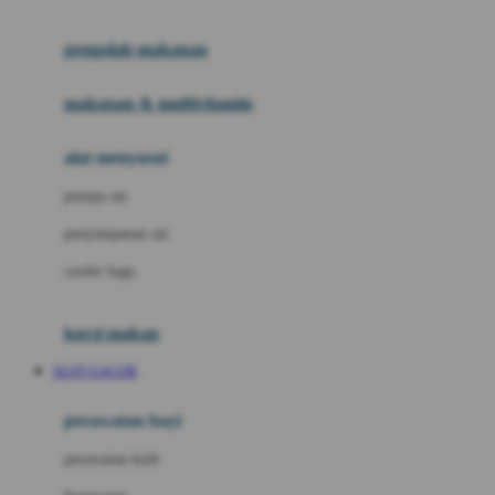
Joie
pengolah makanan
Joolz
Jujube
makanan & multivitamin
K
alat menyusui
Kiddycuts
pompa asi
Kumon
penyimpanan asi
L
cooler bags
Leapfrog
kursi makan
Leclerc
SLOT GACOR
Lee Vierra
Lillebaby
perawatan bayi
Little Bird Told Me
perawatan kulit
Little Miss Janis