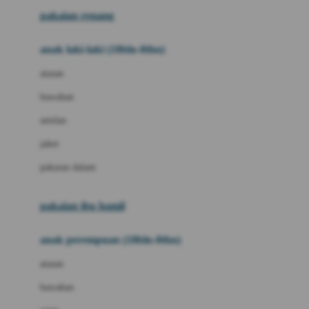
Buggygear
pakaian renang
Bumkins
anak laki-laki (18bln-8thn)
C
atasan
Cetaphil
bawahan
Chicco
setelan
Childlife
jaket
Clevamama
pakaian dalam
Cocolatte
Cottonseeds
pakaian ibu hamil
Cozy N Safe
anak perempuan (18bln-8thn)
Crane
atasan
Cybex
bawahan
D