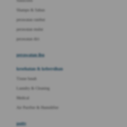
Sunscreen
London Taxi
Shampo & Sabun
Love To Dream
perawatan rambut
perawatan mulut
M
perawatan diri
Magformers
Mama's Choice
perawatan ibu
Mamas&Papas
kesehatan & kebersihan
Mamaway
Tissue basah
Maxi Cosi
Laundry & Cleaning
Megabloks
Medical
Micro
Air Purifier & Humidifier
MiDeer
Mimi & Lula
potty