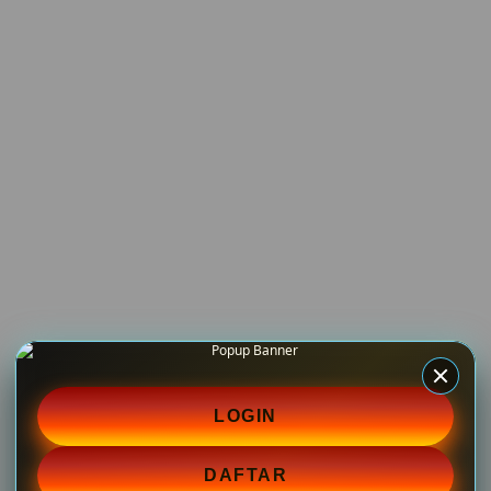
LOGIN
DAFTAR