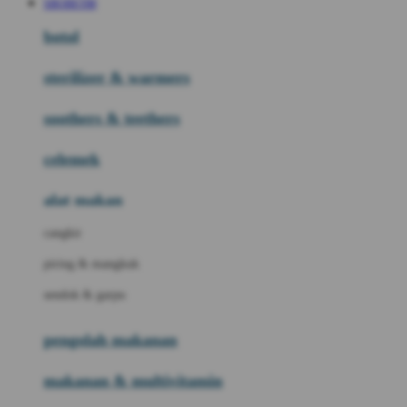
SBOBET88
botol
sterilizer & warmers
soothers & teethers
celemek
alat makan
cangkir
piring & mangkuk
sendok & garpu
pengolah makanan
makanan & multivitamin