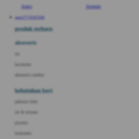
Asics
Aveeno
gacor777 DAFTAR
produk terbaru
aksesoris
tas
kacamata
aksesoris rambut
kebutuhan bayi
pakaian tidur
set & terusan
piyama
bodysuits