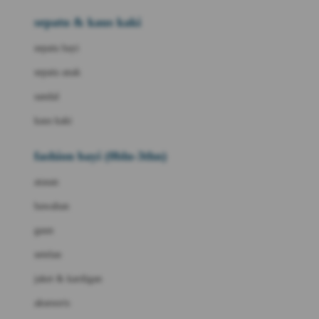
sepatu & kaus kaki
sepatu bayi
sepatu anak
sandal
kaus kaki
fashion bayi (0bln-3thn)
atasan
bawahan
gaun
setelan
jaket & kardigan
aksesoris