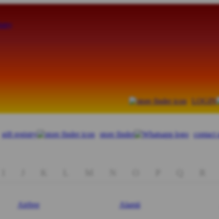
istry
LOGIN
gift registry
store finder
contact 
I
J
K
L
M
N
O
P
Q
R
Airfree
Alamii