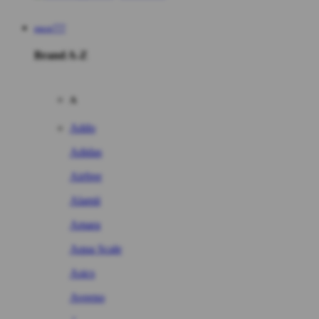
gacor777
Brand A-Z
A
Addo
Adidas
Airfree
Alamii
Amara
Aqua Scale
Asics
Aveeno