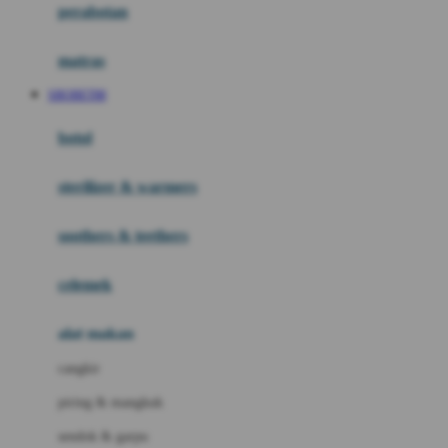
perabotan
Happy Tummy
Hauck
matras
Havaianas
SBOBET88
Hegen
botol
Hot Wheels
sterilizer & warmers
Hybrid
soothers & teethers
I
Inlacta DHA
celemek
Interlac
alat makan
Ivenet
cangkir
J
piring & mangkuk
Jack N Jill
sendok & garpu