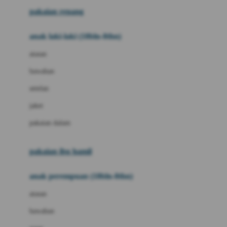
Buggygear
pakaian renang
Bumkins
anak laki-laki (18bln-8thn)
C
atasan
Cetaphil
bawahan
Chicco
setelan
Childlife
jaket
Clevamama
pakaian dalam
Cocolatte
Cottonseeds
pakaian ibu hamil
Cozy N Safe
anak perempuan (18bln-8thn)
Crane
atasan
Cybex
bawahan
D