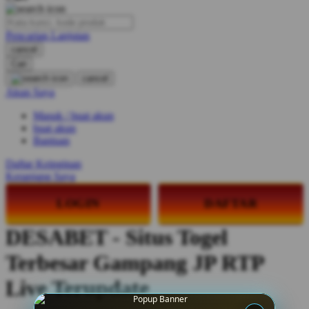
O
Pencarian Lanjutan
Oh Ma Grain
cancel
Okiedog
Cari
cancel
P
Akun Saya
Masuk / buat akun
Peachy
buat akun
Phil & Ted's
Bantuan
Philips Avent
Daftar Keinginan
Keranjang Saya
Pigeon
LOGIN
DAFTAR
Playgro
DESABET - Situs Togel
Poled Global
Terbesar Gampang JP RTP
Ponycycle
Puma
Live Terupdate
Pureats