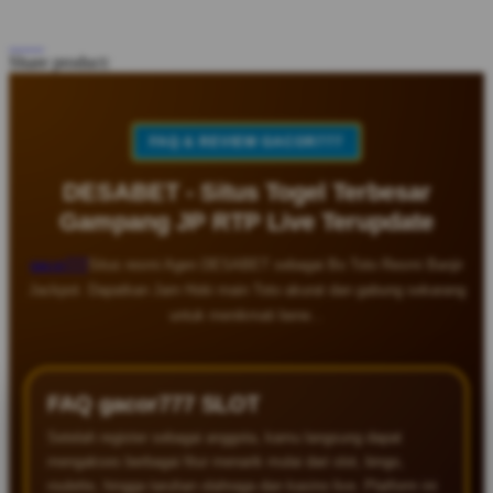
Share product:
FAQ & REVIEW GACOR777
DESABET - Situs Togel Terbesar
Gampang JP RTP Live Terupdate
gacor777
Situs resmi Agen DESABET sebagai Bo Toto Resmi Banjir
Jackpot. Dapatkan Jam Hoki main Toto akurat dan gabung sekarang
untuk menikmati bene...
FAQ gacor777 SLOT
Setelah register sebagai anggota, kamu langsung dapat
mengakses berbagai fitur menarik mulai dari slot, bingo,
roulette, hingga taruhan olahraga dan kasino live. Platform ini