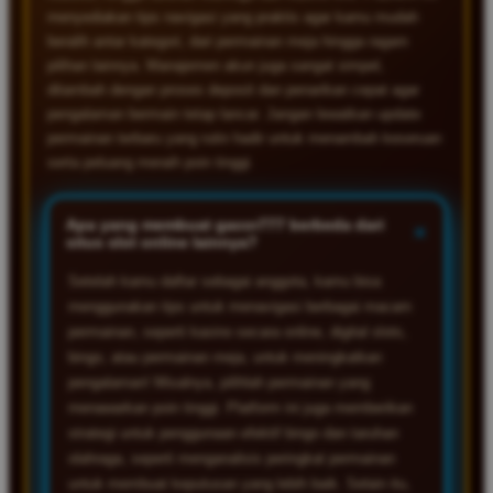
menyediakan tips navigasi yang praktis agar kamu mudah
beralih antar kategori, dari permainan meja hingga ragam
pilihan lainnya. Manajemen akun juga sangat simpel,
ditambah dengan proses deposit dan penarikan cepat agar
pengalaman bermain tetap lancar. Jangan lewatkan update
permainan terbaru yang rutin hadir untuk menambah keseruan
serta peluang meraih poin tinggi.
Apa yang membuat gacor777 berbeda dari
+
situs slot online lainnya?
Setelah kamu daftar sebagai anggota, kamu bisa
menggunakan tips untuk menavigasi berbagai macam
permainan, seperti kasino secara online, digital slots,
bingo, atau permainan meja, untuk meningkatkan
pengalaman! Misalnya, pilihlah permainan yang
menawarkan poin tinggi. Platform ini juga memberikan
strategi untuk penggunaan efektif bingo dan taruhan
olahraga, seperti menganalisis peringkat permainan
untuk membuat keputusan yang lebih baik. Selain itu,