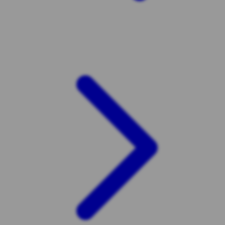
Twistshake
TY Toys
U
V
Veja
Vitaflow
Vtech
W
Waterland
Wellness