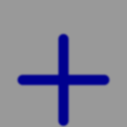
X
Xootz
Y
Yamatoya
Z
Zaxy
Zoggs
0-9
4Moms
59S