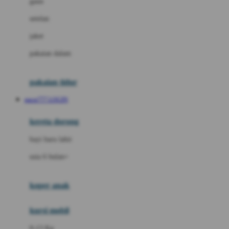
gaun
Dae Organics
setelan
Docare
jaket
Doona
pakaian dalam
Down To Earth
Drew
pakaian tidur
Dr. Brown's
gacor777 LOGIN
E
kereta dorong
ELC
bayi baru lahir
Ergobaby
usia 6 bulan+
Expert Care
koper anak
Ezyroller
kursi mobil
F
0-13 Kg