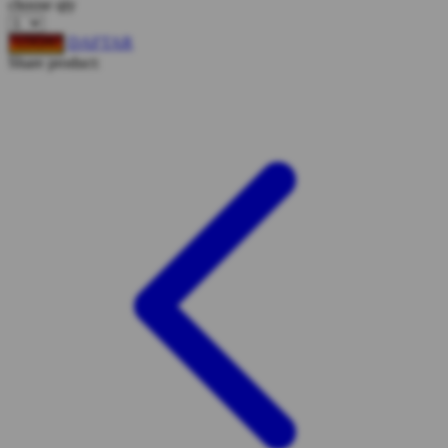
choose qty
Squishmallows
DAFTAR
LOGIN
Starbooks
Share product:
Stick-O
Stokke
Sudocrem
Sumimo
Sunnylife
Sun-Staches
Swimava
T
Tommee Tippee
Trunki
Tutti Bambini