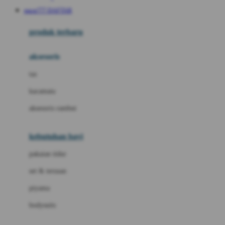
Awan
gacor777 DAFTAR
Azetabio
produk terbaru
B
aksesoris
Baabaasheepz
tas
Babiators
kacamata
Baby Dove
aksesoris rambut
Baby Jogger
Baby Rovega
kebutuhan bayi
Babybee
pakaian tidur
Banana Boat
set & terusan
Banz
piyama
Barbie
bodysuits
Beaba