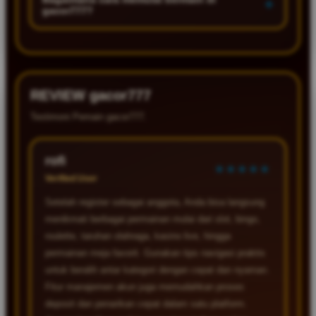
strateginya. Platform ini juga menyediakan strategi
+
penggunaan platform, misalnya dengan cara cepat
gacor777?
pengalaman Anda dengan platform. Misalnya, pelajari
khusus untuk penggunaan bingo dan taruhan olahraga,
beralih antar kategori permainan sesuai minatmu.
cara menavigasi beragam pilihan game seperti slot dan
misalnya dengan menganalisis peringkat permainan
Setelah pendaftaran selesai, anggota baru dapat
Selain itu, kamu bisa memanfaatkan fitur-fitur online
permainan meja untuk menemukan yang sesuai dengan
untuk membuat keputusan yang lebih tepat. Selain itu,
memanfaatkan tips agar pengalaman platform semakin
yang tersedia seperti cek update terbaru dan tips untuk
preferensi Anda. Selain itu, platforms ini menyediakan
kamu bisa mempelajari sepuluh tips untuk mengelola
optimal. Misalnya, selain memilih permainan yang
deposit dan penarikan yang lebih cepat dan aman.
strategi untuk pengelolaan akun berupa tips seperti
akun secara efektif, seperti beralih cepat antar kategori
sesuai dengan tingkat keahlian, juga tersedia strategi
cepat beralih antar kategori permainan, baik kasino atau
REVIEW gacor777
permainan kasino dan aktivitas olahraga, serta
untuk pengelolaan poin yang efektif dalam berbagai
olahraga, dengan sistem keamanan terjamin. Dalam
memastikan keamanan dalam proses deposit dan
Testimoni Pemain gacor777.
kategori seperti slot, bingo dan permainan meja. Untuk
navigasi platform, Anda bisa mengikuti sepuluh cara
penarikan. Dengan menggunakan platform ini, kamu
memaksimalkan aktivitas olahraga, pengguna bisa
praktis untuk meningkatkan pengalaman bermain,
dapat mendapatkan pengalaman bermain yang lebih
mempelajari tips analisis peringkat tim atau memeriksa
seperti mempelajari cara memeriksa pembaruan
penuh tantangan dan menyenangkan.
dina
pembaruan berita terbaru dalam dunia olahraga. Jangan
permainan terbaru atau tips untuk deposit dan
lupa, platform ini menyediakan tips untuk mengelola
Verified User
penarikan yang lebih cepat. Ingat, dengan memahami
akun dengan aman, seperti cara cepat beralih antara
platform ini—dari fitur manajemen akun hingga strategi
game casino, tarutan sports, dan aktivitas lain.
dalam pemilihan game—Anda dapat menjadikan setiap
sesi bermain lebih menyenangkan dan bermanfaat.