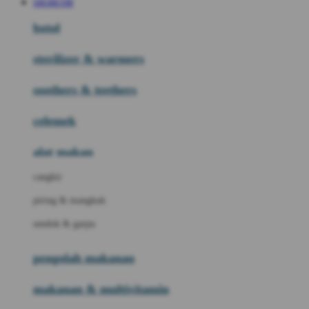
SBOBET88
botol
sterilizer & warmers
soothers & teethers
celemek
alat makan
cangkir
piring & mangkuk
sendok & garpu
pengolah makanan
makanan & multivitamin