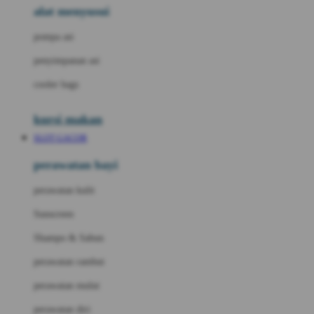
alat menyusui
pompa asi
penyimpanan asi
cooler bags
kursi makan
SLOT GACOR
perawatan bayi
perawatan kulit
Sunscreen
Shampo & Sabun
perawatan rambut
perawatan mulut
perawatan diri