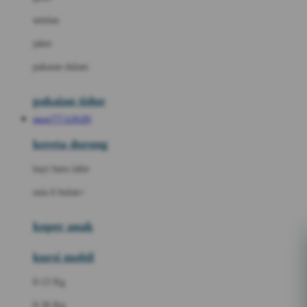
setelan
jaket
pakaian dalam
pakaian tidur
gacor777 LOGIN
kereta dorong
bayi baru lahir
usia 6 bulan+
koper anak
kursi mobil
0-13 Kg
0-36 Kg