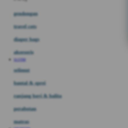
gendongan
travel cots
diaper bags
aksesoris
SLOT88
selimut
bantal & sprei
ranjang bayi & balita
perabotan
matras